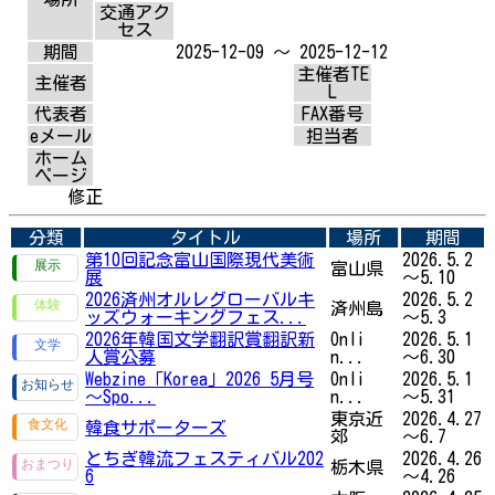
交通アク
セス
期間
2025-12-09 ～ 2025-12-12
主催者TE
主催者
L
代表者
FAX番号
eメール
担当者
ホーム
ページ
修正
分類
タイトル
場所
期間
第10回記念富山国際現代美術
2026.5.2
富山県
展
～5.10
2026済州オルレグローバルキ
2026.5.2
済州島
ッズウォーキングフェス...
～5.3
2026年韓国文学翻訳賞翻訳新
Onli
2026.5.1
人賞公募
n...
～6.30
Webzine「Korea」2026 5月号
Onli
2026.5.1
～Spo...
n...
～5.31
東京近
2026.4.27
韓食サポーターズ
郊
～6.7
とちぎ韓流フェスティバル202
2026.4.26
栃木県
6
～4.26