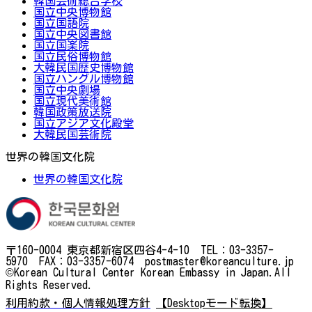
韓国芸術総合学校
国立中央博物館
国立国語院
国立中央図書館
国立国楽院
国立民俗博物館
大韓民国歴史博物館
国立ハングル博物館
国立中央劇場
国立現代美術館
韓国政策放送院
国立アジア文化殿堂
大韓民国芸術院
世界の韓国文化院
世界の韓国文化院
〒160-0004 東京都新宿区四谷4-4-10 TEL：03-3357-
5970 FAX：03-3357-6074 postmaster@koreanculture.jp
©Korean Cultural Center Korean Embassy in Japan.All
Rights Reserved.
利用約款・個人情報処理方針
【Desktopモード転換】