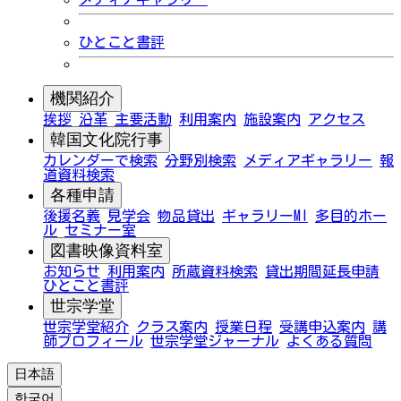
ひとこと書評
機関紹介
挨拶
沿革
主要活動
利用案内
施設案内
アクセス
韓国文化院行事
カレンダーで検索
分野別検索
メディアギャラリー
報
道資料検索
各種申請
後援名義
見学会
物品貸出
ギャラリーMI
多目的ホー
ル
セミナー室
図書映像資料室
お知らせ
利用案内
所蔵資料検索
貸出期間延長申請
ひとこと書評
世宗学堂
世宗学堂紹介
クラス案内
授業日程
受講申込案内
講
師プロフィール
世宗学堂ジャーナル
よくある質問
日本語
한국어