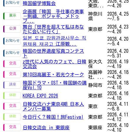
大阪、
2026.4.25
韓国留学博覧会
東京...
～4.26
企画展「韓国 手仕事の美事
神奈川
2026.4.25
－刺繍、ポジャギ、メドゥ
県
～7.5
プ...
舞台「世界を超えて私はあな
2026.4.23
東京都
たに会いに行く」
～4.26
일본 도쿄 강원관광사무소 직
2026.4.20
～5.4
원채용 재공고 江原観...
韓国の世界遺産写真コンテス
2026.4.20
ト
～5.31
z世代に人気のカフェで、日韓
新大久
2026.4.19
交流会
保
～4.19
高麗神
2026.4.18
第10回高麗王・若光ウオーク
社、...
～4.26
韓国ドラマ・OST・韓国餅の講
2026.4.18
静岡市
座Vol.10
～4.18
2026.4.16
KOREA EXPO 2026
東京都
～4.18
日韓交流ハナ東京4期 日本人
2026.4.11
東京
メンバー募集
～8.8
2026.4.11
今日行く？韓国！旅Festival
東京都
～4.12
2026.4.10
日韓交流会 in 東銀座
東銀座
～4.10