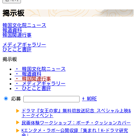
掲示板
韓国文化院ニュース
報道資料
韓国関連行事
メディアギャラリー
ひとこと書評
掲示板
・ 韓国文化院ニュース
・ 報道資料
・ 韓国関連行事
・ メディアギャラリー
・ ひとこと書評
応募
+ MORE
▶
ドラマ『女王の家』無料初放送記念 スペシャル上映&
トークイベント
▶
民画体験ワークショップ：ポーチ・クッションカバー
▶
Kエンタメ・ラボ～公開収録「集まれ！K-ドラマ研究
会」