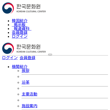
韓国紹介
掲示板
報道資料
会員登録
ログイン
ログイン
会員登録
한국어
機関紹介
挨拶
沿革
主要活動
施設案内