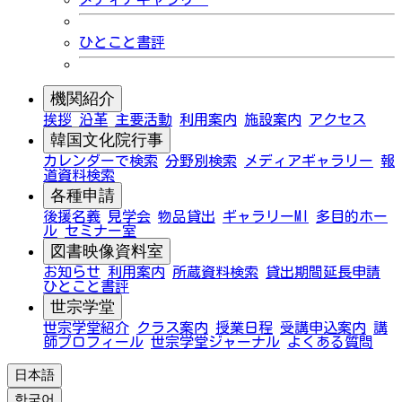
ひとこと書評
機関紹介
挨拶
沿革
主要活動
利用案内
施設案内
アクセス
韓国文化院行事
カレンダーで検索
分野別検索
メディアギャラリー
報
道資料検索
各種申請
後援名義
見学会
物品貸出
ギャラリーMI
多目的ホー
ル
セミナー室
図書映像資料室
お知らせ
利用案内
所蔵資料検索
貸出期間延長申請
ひとこと書評
世宗学堂
世宗学堂紹介
クラス案内
授業日程
受講申込案内
講
師プロフィール
世宗学堂ジャーナル
よくある質問
日本語
한국어