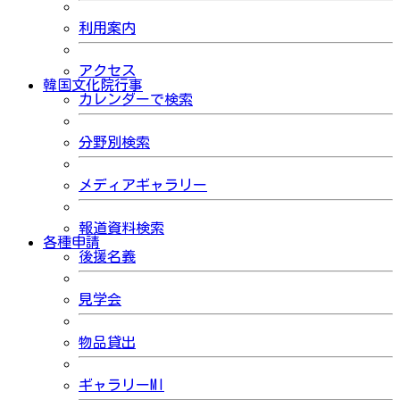
利用案内
アクセス
韓国文化院行事
カレンダーで検索
分野別検索
メディアギャラリー
報道資料検索
各種申請
後援名義
見学会
物品貸出
ギャラリーMI