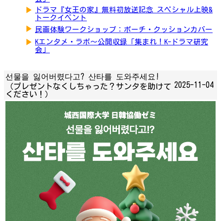
▶
ドラマ『女王の家』無料初放送記念 スペシャル上映&
トークイベント
▶
民画体験ワークショップ：ポーチ・クッションカバー
▶
Kエンタメ・ラボ～公開収録「集まれ！K-ドラマ研究
会」
선물을 잃어버렸다고? 산타를 도와주세요!
2025-11-04
（プレゼントなくしちゃった？サンタを助けて
ください！）