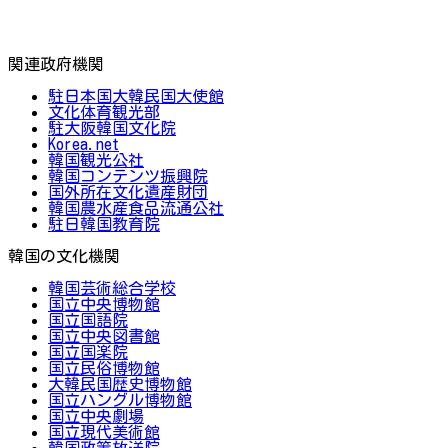
関連政府機関
駐日本国大韓民国大使館
文化体育観光部
駐大阪韓国文化院
Korea.net
韓国観光公社
韓国コンテンツ振興院
国外所在文化遺産財団
韓国農水産食品流通公社
駐日韓国教育院
韓国の文化機関
韓国芸術総合学校
国立中央博物館
国立国語院
国立中央図書館
国立国楽院
国立民俗博物館
大韓民国歴史博物館
国立ハングル博物館
国立中央劇場
国立現代美術館
韓国政策放送院