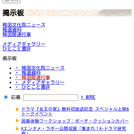
掲示板
韓国文化院ニュース
報道資料
韓国関連行事
メディアギャラリー
ひとこと書評
掲示板
・ 韓国文化院ニュース
・ 報道資料
・ 韓国関連行事
・ メディアギャラリー
・ ひとこと書評
応募
+ MORE
▶
ドラマ『女王の家』無料初放送記念 スペシャル上映&
トークイベント
▶
民画体験ワークショップ：ポーチ・クッションカバー
▶
Kエンタメ・ラボ～公開収録「集まれ！K-ドラマ研究
会」