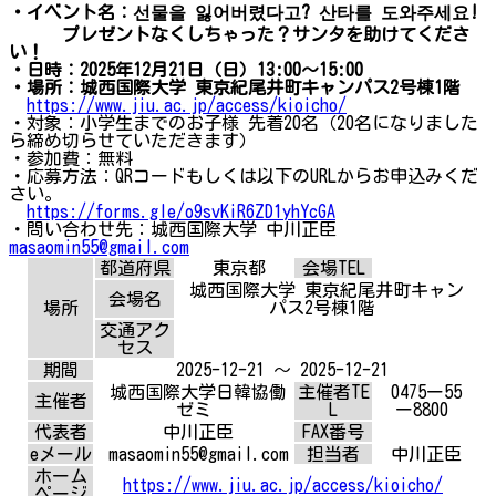
・イベント名：선물을 잃어버렸다고? 산타를 도와주세요!
プレゼントなくしちゃった？サンタを助けてくださ
い！
・日時：2025年12月21日（日）13:00～15:00
・場所：城西国際大学 東京紀尾井町キャンパス2号棟1階
https://www.jiu.ac.jp/access/kioicho/
・対象：小学生までのお子様 先着20名（20名になりました
ら締め切らせていただきます）
・参加費：無料
・応募方法：QRコードもしくは以下のURLからお申込みくだ
さい。
https://forms.gle/o9svKiR6ZD1yhYcGA
・問い合わせ先：城西国際大学 中川正臣
masaomin55@gmail.com
都道府県
東京都
会場TEL
城西国際大学 東京紀尾井町キャン
会場名
場所
パス2号棟1階
交通アク
セス
期間
2025-12-21 ～ 2025-12-21
城西国際大学日韓協働
主催者TE
0475ー55
主催者
ゼミ
L
ー8800
代表者
中川正臣
FAX番号
eメール
masaomin55@gmail.com
担当者
中川正臣
ホーム
https://www.jiu.ac.jp/access/kioicho/
ページ