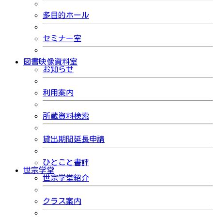
多目的ホール
セミナー室
図書映像資料室
お知らせ
利用案内
所蔵資料検索
貸出期間延長申請
ひとこと書評
世宗学堂
世宗学堂紹介
クラス案内