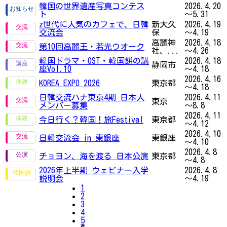
韓国の世界遺産写真コンテス
2026.4.20
ト
～5.31
z世代に人気のカフェで、日韓
新大久
2026.4.19
交流会
保
～4.19
高麗神
2026.4.18
第10回高麗王・若光ウオーク
社、...
～4.26
韓国ドラマ・OST・韓国餅の講
2026.4.18
静岡市
座Vol.10
～4.18
2026.4.16
KOREA EXPO 2026
東京都
～4.18
日韓交流ハナ東京4期 日本人
2026.4.11
東京
メンバー募集
～8.8
2026.4.11
今日行く？韓国！旅Festival
東京都
～4.12
2026.4.10
日韓交流会 in 東銀座
東銀座
～4.10
2026.4.8
チョヨン、海を渡る 日本公演
東京都
～4.8
2026年上半期 ウェビナー入学
2026.4.8
説明会
～4.19
1
2
3
4
5