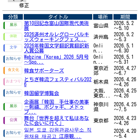
修正
分類
タイトル
場所
期間
第10回記念富山国際現代美術
2026.5.2
富山県
展
～5.10
2026済州オルレグローバルキ
2026.5.2
済州島
ッズウォーキングフェス...
～5.3
2026年韓国文学翻訳賞翻訳新
Onli
2026.5.1
人賞公募
n...
～6.30
Webzine「Korea」2026 5月号
Onli
2026.5.1
～Spo...
n...
～5.31
東京近
2026.4.27
韓食サポーターズ
郊
～6.7
とちぎ韓流フェスティバル202
2026.4.26
栃木県
6
～4.26
大阪、
2026.4.25
韓国留学博覧会
東京...
～4.26
企画展「韓国 手仕事の美事
神奈川
2026.4.25
－刺繍、ポジャギ、メドゥ
県
～7.5
プ...
舞台「世界を超えて私はあな
2026.4.23
東京都
たに会いに行く」
～4.26
일본 도쿄 강원관광사무소 직
2026.4.20
～5.4
원채용 재공고 江原観...