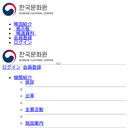
韓国紹介
掲示板
報道資料
会員登録
ログイン
ログイン
会員登録
한국어
機関紹介
挨拶
沿革
主要活動
施設案内