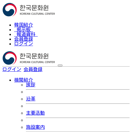
韓国紹介
掲示板
報道資料
会員登録
ログイン
ログイン
会員登録
한국어
機関紹介
挨拶
沿革
主要活動
施設案内