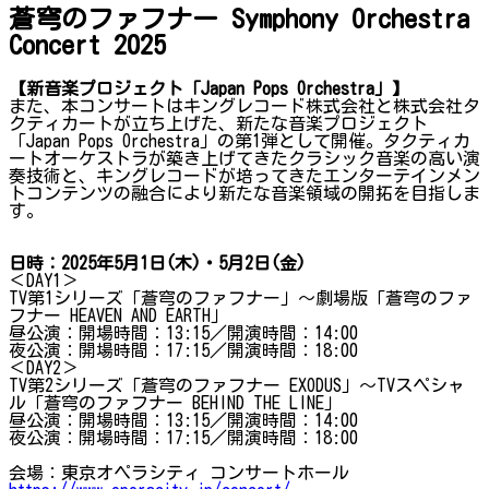
蒼穹のファフナー Symphony Orchestra
Concert 2025
【新音楽プロジェクト「Japan Pops Orchestra」】
また、本コンサートはキングレコード株式会社と株式会社タ
クティカートが立ち上げた、新たな音楽プロジェクト
「Japan Pops Orchestra」の第1弾として開催。タクティカ
ートオーケストラが築き上げてきたクラシック音楽の高い演
奏技術と、キングレコードが培ってきたエンターテインメン
トコンテンツの融合により新たな音楽領域の開拓を目指しま
す。
日時：2025年5月1日(木)・5月2日(金)
＜DAY1＞
TV第1シリーズ「蒼穹のファフナー」～劇場版「蒼穹のファ
フナー HEAVEN AND EARTH」
昼公演：開場時間：13:15／開演時間：14:00
夜公演：開場時間：17:15／開演時間：18:00
＜DAY2＞
TV第2シリーズ「蒼穹のファフナー EXODUS」～TVスペシャ
ル「蒼穹のファフナー BEHIND THE LINE」
昼公演：開場時間：13:15／開演時間：14:00
夜公演：開場時間：17:15／開演時間：18:00
会場：東京オペラシティ コンサートホール