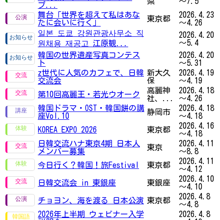
県
～7.5
プ...
舞台「世界を超えて私はあな
2026.4.23
東京都
たに会いに行く」
～4.26
일본 도쿄 강원관광사무소 직
2026.4.20
～5.4
원채용 재공고 江原観...
韓国の世界遺産写真コンテス
2026.4.20
ト
～5.31
z世代に人気のカフェで、日韓
新大久
2026.4.19
交流会
保
～4.19
高麗神
2026.4.18
第10回高麗王・若光ウオーク
社、...
～4.26
韓国ドラマ・OST・韓国餅の講
2026.4.18
静岡市
座Vol.10
～4.18
2026.4.16
KOREA EXPO 2026
東京都
～4.18
日韓交流ハナ東京4期 日本人
2026.4.11
東京
メンバー募集
～8.8
2026.4.11
今日行く？韓国！旅Festival
東京都
～4.12
2026.4.10
日韓交流会 in 東銀座
東銀座
～4.10
2026.4.8
チョヨン、海を渡る 日本公演
東京都
～4.8
2026年上半期 ウェビナー入学
2026.4.8