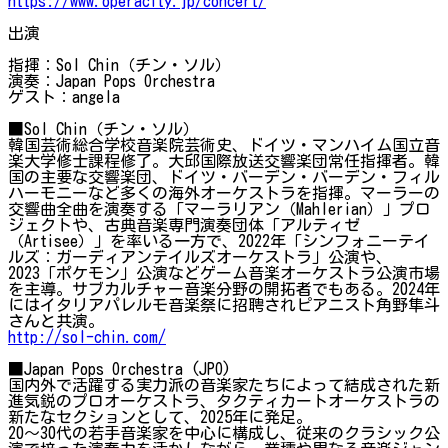
https://www.operacity.jp/concert/
出演
指揮：Sol Chin（チン・ソル）
演奏：Japan Pops Orchestra
ゲスト：angela
■Sol Chin（チン・ソル）
韓国芸術総合学校音楽院芸術史、ドイツ・マンハイム国立音
楽大学修士課程修了。大邱国際放送交響楽団常任指揮者。韓
国の主要な交響楽団、ドイツ・バーデン・バーデン・フィル
ハーモニーなど多くの海外オーケストラを指揮。マーラーの
交響曲全曲を演奏する「マーラリアン（Mahlerian）」プロ
ジェクトや、古典音楽専門演奏団体「アルティゼ
（Artisee）」を率いる一方で、2022年「シンフォニーテイ
ルズ：ガーディアンテイルズオーケストラ」公演や、
2023「ポケモン」公演などゲーム音楽オーケストラ公演市場
を主導。サブカルチャー音楽分野の開拓者でもある。2024年
にはイタリアパレルモ音楽祭に招聘されピアニスト角野隼斗
さんと共演。
http://sol-chin.com/
■Japan Pops Orchestra (JPO)
国内外で活躍する実力派の音楽家たちによって結成された新
進気鋭のプロオーケストラ、タクティカートオーケストラの
新たなセクションとして、2025年に発足。
20～30代の若手音楽家を中心に構成し、従来のクラシック公