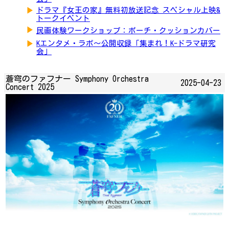
▶
ドラマ『女王の家』無料初放送記念 スペシャル上映&
トークイベント
▶
民画体験ワークショップ：ポーチ・クッションカバー
▶
Kエンタメ・ラボ～公開収録「集まれ！K-ドラマ研究
会」
蒼穹のファフナー Symphony Orchestra
2025-04-23
Concert 2025