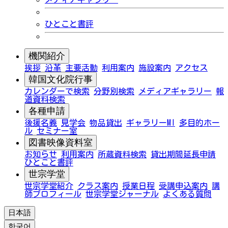
ひとこと書評
機関紹介
挨拶
沿革
主要活動
利用案内
施設案内
アクセス
韓国文化院行事
カレンダーで検索
分野別検索
メディアギャラリー
報
道資料検索
各種申請
後援名義
見学会
物品貸出
ギャラリーMI
多目的ホー
ル
セミナー室
図書映像資料室
お知らせ
利用案内
所蔵資料検索
貸出期間延長申請
ひとこと書評
世宗学堂
世宗学堂紹介
クラス案内
授業日程
受講申込案内
講
師プロフィール
世宗学堂ジャーナル
よくある質問
日本語
한국어