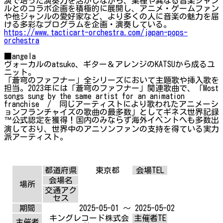
演で培った演奏力を活かしながら、業種や異なる音楽ジャン
ルとのコラボ企画を積極的に展開し、アニメ・ゲームファン
や他ジャンルの愛好家など、より多くの人に音楽の魅力を届
ける多彩なプログラムを企画・演奏している。
https://www.tacticart-orchestra.com/japan-pops-
orchestra
■angela
ヴォーカルのatsuko、ギター＆アレンジのKATSUから成るユ
ニット。
「蒼穹のファフナー」全シリーズにおいて主題歌や挿入歌を
担当。2023年には「蒼穹のファフナー」関連歌曲で、「Most
songs sung by the same artist for an animation
franchise / 同じアーティストにより歌われたアニメーシ
ョンフランチャイズの歌曲の最多数」としてギネス世界記録
™公式認定を獲得！国内のみならず海外イベントへも多数出
演しており、世界中のアニソンファンの支持を得ている実力
派アーティスト。
都道府県
東京都
会場TEL
会場名
場所
交通アク
セス
期間
2025-05-01 ～ 2025-05-02
キングレコード株式会
主催者TE
主催者