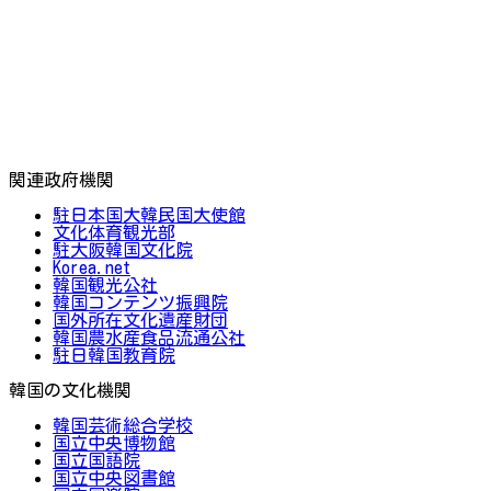
関連政府機関
駐日本国大韓民国大使館
文化体育観光部
駐大阪韓国文化院
Korea.net
韓国観光公社
韓国コンテンツ振興院
国外所在文化遺産財団
韓国農水産食品流通公社
駐日韓国教育院
韓国の文化機関
韓国芸術総合学校
国立中央博物館
国立国語院
国立中央図書館