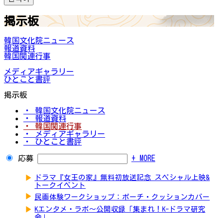
掲示板
韓国文化院ニュース
報道資料
韓国関連行事
メディアギャラリー
ひとこと書評
掲示板
・ 韓国文化院ニュース
・ 報道資料
・ 韓国関連行事
・ メディアギャラリー
・ ひとこと書評
応募
+ MORE
▶
ドラマ『女王の家』無料初放送記念 スペシャル上映&
トークイベント
▶
民画体験ワークショップ：ポーチ・クッションカバー
▶
Kエンタメ・ラボ～公開収録「集まれ！K-ドラマ研究
会」