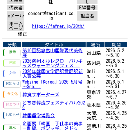
社
L
代表者
FAX番号
concert@tacticart.co.
eメール
担当者
jp
ホーム
https://fafner.jp/20th/
ページ
修正
分類
タイトル
場所
期間
第10回記念富山国際現代美術
2026.5.2
富山県
展
～5.10
2026済州オルレグローバルキ
2026.5.2
済州島
ッズウォーキングフェス...
～5.3
2026年韓国文学翻訳賞翻訳新
Onli
2026.5.1
人賞公募
n...
～6.30
Webzine「Korea」2026 5月号
Onli
2026.5.1
～Spo...
n...
～5.31
東京近
2026.4.27
韓食サポーターズ
郊
～6.7
とちぎ韓流フェスティバル202
2026.4.26
栃木県
6
～4.26
大阪、
2026.4.25
韓国留学博覧会
東京...
～4.26
企画展「韓国 手仕事の美事
神奈川
2026.4.25
－刺繍、ポジャギ、メドゥ