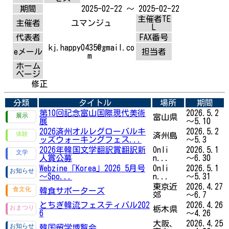
期間
2025-02-22 ～ 2025-02-22
主催者TE
主催者
ユマンジュ
L
代表者
FAX番号
kj.happy0435@gmail.co
eメール
担当者
m
ホーム
ページ
修正
分類
タイトル
場所
期間
第10回記念富山国際現代美術
2026.5.2
富山県
展
～5.10
2026済州オルレグローバルキ
2026.5.2
済州島
ッズウォーキングフェス...
～5.3
2026年韓国文学翻訳賞翻訳新
Onli
2026.5.1
人賞公募
n...
～6.30
Webzine「Korea」2026 5月号
Onli
2026.5.1
～Spo...
n...
～5.31
東京近
2026.4.27
韓食サポーターズ
郊
～6.7
とちぎ韓流フェスティバル202
2026.4.26
栃木県
6
～4.26
大阪、
2026.4.25
韓国留学博覧会