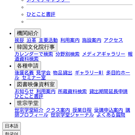
ひとこと書評
機関紹介
挨拶
沿革
主要活動
利用案内
施設案内
アクセス
韓国文化院行事
カレンダーで検索
分野別検索
メディアギャラリー
報
道資料検索
各種申請
後援名義
見学会
物品貸出
ギャラリーMI
多目的ホー
ル
セミナー室
図書映像資料室
お知らせ
利用案内
所蔵資料検索
貸出期間延長申請
ひとこと書評
世宗学堂
世宗学堂紹介
クラス案内
授業日程
受講申込案内
講
師プロフィール
世宗学堂ジャーナル
よくある質問
日本語
한국어