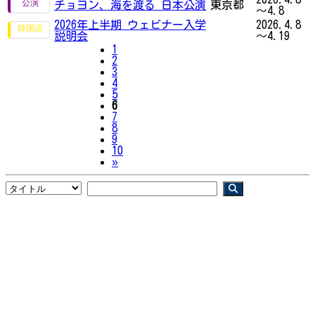
チョヨン、海を渡る 日本公演
東京都
～4.8
2026年上半期 ウェビナー入学
2026.4.8
説明会
～4.19
1
2
3
4
5
6
7
8
9
10
Next
»