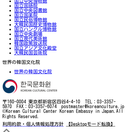
国立中央博物館
国立国語院
国立中央図書館
国立国楽院
国立民俗博物館
大韓民国歴史博物館
国立ハングル博物館
国立中央劇場
国立現代美術館
韓国政策放送院
国立アジア文化殿堂
大韓民国芸術院
世界の韓国文化院
世界の韓国文化院
〒160-0004 東京都新宿区四谷4-4-10 TEL：03-3357-
5970 FAX：03-3357-6074 postmaster@koreanculture.jp
©Korean Cultural Center Korean Embassy in Japan.All
Rights Reserved.
利用約款・個人情報処理方針
【Desktopモード転換】