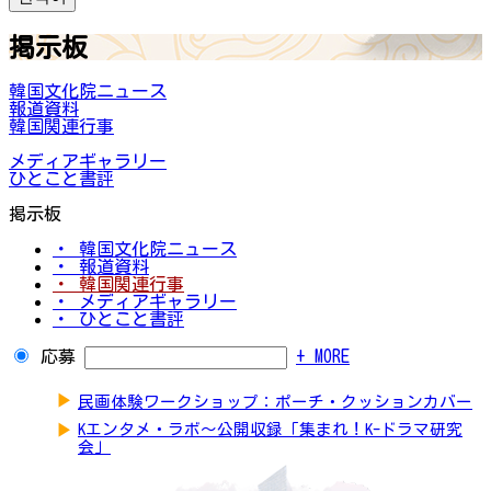
掲示板
韓国文化院ニュース
報道資料
韓国関連行事
メディアギャラリー
ひとこと書評
掲示板
・ 韓国文化院ニュース
・ 報道資料
・ 韓国関連行事
・ メディアギャラリー
・ ひとこと書評
応募
+ MORE
▶
民画体験ワークショップ：ポーチ・クッションカバー
▶
Kエンタメ・ラボ～公開収録「集まれ！K-ドラマ研究
会」