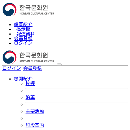
韓国紹介
掲示板
報道資料
会員登録
ログイン
ログイン
会員登録
한국어
機関紹介
挨拶
沿革
主要活動
施設案内