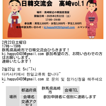
2月22日土曜日
17時〜19時
群馬県高崎市で日韓交流会ひらきます！
kj.happy0435@gmail.com 参加希望の方、お問い合わせの方
はお願いします。
連絡いたします！
2월22일 토 5시~7시
다카사키에서 한일교류회 합니다~
kj.happy0435@gmail.com 로 문의 및 참가신청을 해주세요
~
群馬県高崎
都道府県
会場TEL
市
場所
会場名
参加申請者に個別に連絡します
交通アク
セス