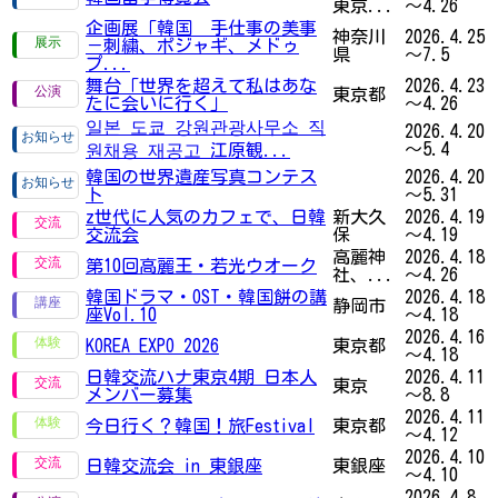
東京...
～4.26
企画展「韓国 手仕事の美事
神奈川
2026.4.25
－刺繍、ポジャギ、メドゥ
県
～7.5
プ...
舞台「世界を超えて私はあな
2026.4.23
東京都
たに会いに行く」
～4.26
일본 도쿄 강원관광사무소 직
2026.4.20
～5.4
원채용 재공고 江原観...
韓国の世界遺産写真コンテス
2026.4.20
ト
～5.31
z世代に人気のカフェで、日韓
新大久
2026.4.19
交流会
保
～4.19
高麗神
2026.4.18
第10回高麗王・若光ウオーク
社、...
～4.26
韓国ドラマ・OST・韓国餅の講
2026.4.18
静岡市
座Vol.10
～4.18
2026.4.16
KOREA EXPO 2026
東京都
～4.18
日韓交流ハナ東京4期 日本人
2026.4.11
東京
メンバー募集
～8.8
2026.4.11
今日行く？韓国！旅Festival
東京都
～4.12
2026.4.10
日韓交流会 in 東銀座
東銀座
～4.10
2026.4.8