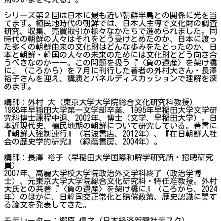
シリーズ第２回は日本に最も近い朝鮮半島との関係に光を当
てます。植民地時代の朝鮮では、日本人主導で文化財の調査
研究、収集、売買取引が様々なかたちで進められました。同
時代の朝鮮の人々はそれをどう受けとめたのか、日本に渡っ
た多くの朝鮮由来の文化財はどんな歩みをたどったのか、日
本と朝鮮・韓国の人々の未来のためには文化財とどう向き合
うべきなのか――。この問題を扱う『〈負の遺産〉を架け橋
に』（ころから）を７月に刊行した著者の外村大さん・長澤
裕子さんを迎え、講演とパネルディスカッションで理解を深
めます。
講師：外村 大（東京大学大学院総合文化研究科教授）
1988年早稲田大学第一文学部卒業、1995年早稲田大学文学研
究科博士課程中退、2002年、博士（文学、早稲田大学）。日
本近現代史、植民地期の朝鮮について研究している。著書に
『朝鮮人強制連行』（岩波書店、2012年）、『在日朝鮮人社
会の歴史学的研究』（緑蔭書房、2004年）。
講師：長澤 裕子（早稲田大学国際和解学研究所・招聘研究
員）
2007年、高麗大学校大学院政治外交学科終了（政治学博
士）、元東京大学大学院総合文化研究科・特任准教授。外村
大氏との共著『〈負の遺産〉を架け橋に』（ころから、2024
年）のほかに、日韓国交正常化と賠償政策、歴史認識に関す
る論文を発表してきた。
モデレーター：郷原 信之（日本経済新聞社デスク）