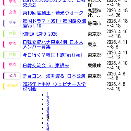
交流会
保
～4.19
高麗神
2026.4.18
第10回高麗王・若光ウオーク
社、...
～4.26
韓国ドラマ・OST・韓国餅の講
2026.4.18
静岡市
座Vol.10
～4.18
2026.4.16
KOREA EXPO 2026
東京都
～4.18
日韓交流ハナ東京4期 日本人
2026.4.11
東京
メンバー募集
～8.8
2026.4.11
今日行く？韓国！旅Festival
東京都
～4.12
2026.4.10
日韓交流会 in 東銀座
東銀座
～4.10
2026.4.8
チョヨン、海を渡る 日本公演
東京都
～4.8
2026年上半期 ウェビナー入学
2026.4.8
説明会
～4.19
1
2
3
4
5
6
7
8