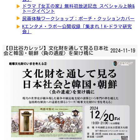
▶
ドラマ『女王の家』無料初放送記念 スペシャル上映&
トークイベント
▶
民画体験ワークショップ：ポーチ・クッションカバー
▶
Kエンタメ・ラボ～公開収録「集まれ！K-ドラマ研究
会」
【日比谷カレッジ】文化財を通して見る日本社
2024-11-19
会と韓国・朝鮮〈負の遺産〉を架け橋に