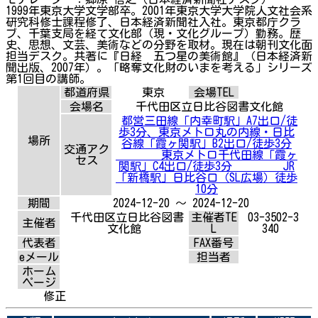
1999年東京大学文学部卒。2001年東京大学大学院人文社会系
研究科修士課程修了、日本経済新聞社入社。東京都庁クラ
ブ、千葉支局を経て文化部（現・文化グループ）勤務。歴
史、思想、文芸、美術などの分野を取材。現在は朝刊文化面
担当デスク。共著に『日経 五つ星の美術館』（日本経済新
聞出版、2007年）。「略奪文化財のいまを考える」シリーズ
第1回目の講師。
都道府県
東京
会場TEL
会場名
千代田区立日比谷図書文化館
都営三田線「内幸町駅」A7出口/徒
歩3分、東京メトロ丸の内線・日比
場所
谷線「霞ヶ関駅」B2出口/徒歩3分
交通アク
東京メトロ千代田線「霞ヶ
セス
関駅」C4出口/徒歩3分 JR
「新橋駅」日比谷口（SL広場）徒歩
10分
期間
2024-12-20 ～ 2024-12-20
千代田区立日比谷図書
主催者TE
03-3502-3
主催者
文化館
L
340
代表者
FAX番号
eメール
担当者
ホーム
ページ
修正