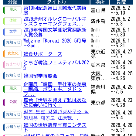
分類
タイトル
場所
期間
第10回記念富山国際現代美術
2026.5.2
富山県
展
～5.10
2026済州オルレグローバルキ
2026.5.2
済州島
ッズウォーキングフェス...
～5.3
2026年韓国文学翻訳賞翻訳新
Onli
2026.5.1
人賞公募
n...
～6.30
Webzine「Korea」2026 5月号
Onli
2026.5.1
～Spo...
n...
～5.31
東京近
2026.4.27
韓食サポーターズ
郊
～6.7
とちぎ韓流フェスティバル202
2026.4.26
栃木県
6
～4.26
大阪、
2026.4.25
韓国留学博覧会
東京...
～4.26
企画展「韓国 手仕事の美事
神奈川
2026.4.25
－刺繍、ポジャギ、メドゥ
県
～7.5
プ...
舞台「世界を超えて私はあな
2026.4.23
東京都
たに会いに行く」
～4.26
일본 도쿄 강원관광사무소 직
2026.4.20
～5.4
원채용 재공고 江原観...
韓国の世界遺産写真コンテス
2026.4.20
ト
～5.31
z世代に人気のカフェで、日韓
新大久
2026.4.19