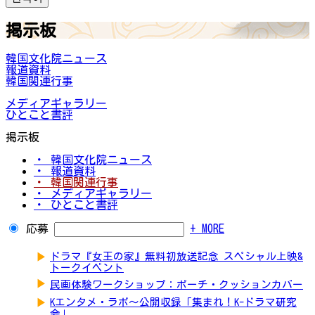
掲示板
韓国文化院ニュース
報道資料
韓国関連行事
メディアギャラリー
ひとこと書評
掲示板
・ 韓国文化院ニュース
・ 報道資料
・ 韓国関連行事
・ メディアギャラリー
・ ひとこと書評
応募
+ MORE
▶
ドラマ『女王の家』無料初放送記念 スペシャル上映&
トークイベント
▶
民画体験ワークショップ：ポーチ・クッションカバー
▶
Kエンタメ・ラボ～公開収録「集まれ！K-ドラマ研究
会」