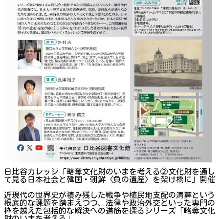
日比谷カレッジ「略奪文化財のいまを考える②文化財を通し
て見る日本社会と韓国・朝鮮〈負の遺産〉を架け橋に」開催
近現代の世界史が積み残した戦争や植民地支配の清算という
根底的な課題を踏まえつつ、法律や政治外交といった専門の
枠を越えた包括的な解決への道筋を探るシリーズ「略奪文化
財のいまを考える」。