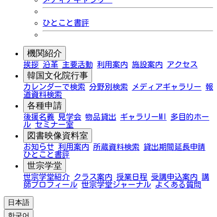
ひとこと書評
機関紹介
挨拶
沿革
主要活動
利用案内
施設案内
アクセス
韓国文化院行事
カレンダーで検索
分野別検索
メディアギャラリー
報
道資料検索
各種申請
後援名義
見学会
物品貸出
ギャラリーMI
多目的ホー
ル
セミナー室
図書映像資料室
お知らせ
利用案内
所蔵資料検索
貸出期間延長申請
ひとこと書評
世宗学堂
世宗学堂紹介
クラス案内
授業日程
受講申込案内
講
師プロフィール
世宗学堂ジャーナル
よくある質問
日本語
한국어