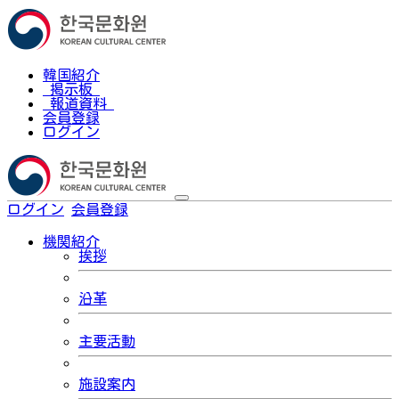
韓国紹介
掲示板
報道資料
会員登録
ログイン
ログイン
会員登録
한국어
機関紹介
挨拶
沿革
主要活動
施設案内