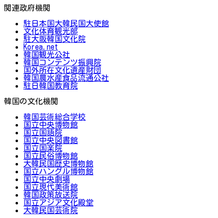
関連政府機関
駐日本国大韓民国大使館
文化体育観光部
駐大阪韓国文化院
Korea.net
韓国観光公社
韓国コンテンツ振興院
国外所在文化遺産財団
韓国農水産食品流通公社
駐日韓国教育院
韓国の文化機関
韓国芸術総合学校
国立中央博物館
国立国語院
国立中央図書館
国立国楽院
国立民俗博物館
大韓民国歴史博物館
国立ハングル博物館
国立中央劇場
国立現代美術館
韓国政策放送院
国立アジア文化殿堂
大韓民国芸術院