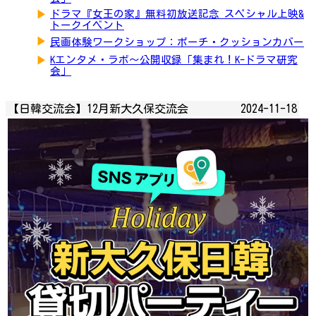
▶
ドラマ『女王の家』無料初放送記念 スペシャル上映&
トークイベント
▶
民画体験ワークショップ：ポーチ・クッションカバー
▶
Kエンタメ・ラボ～公開収録「集まれ！K-ドラマ研究
会」
【日韓交流会】12月新大久保交流会
2024-11-18