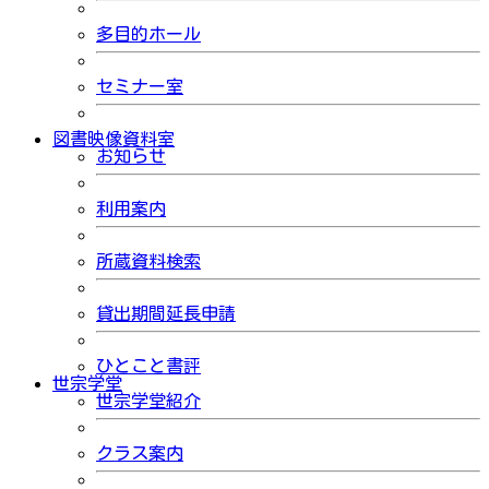
多目的ホール
セミナー室
図書映像資料室
お知らせ
利用案内
所蔵資料検索
貸出期間延長申請
ひとこと書評
世宗学堂
世宗学堂紹介
クラス案内