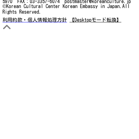
5970 FAX：03-3357-6074 postmaster@koreanculture.jp
©Korean Cultural Center Korean Embassy in Japan.All
Rights Reserved.
利用約款・個人情報処理方針
【Desktopモード転換】