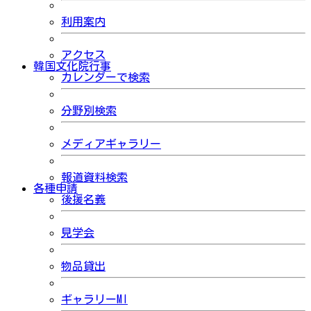
利用案内
アクセス
韓国文化院行事
カレンダーで検索
分野別検索
メディアギャラリー
報道資料検索
各種申請
後援名義
見学会
物品貸出
ギャラリーMI