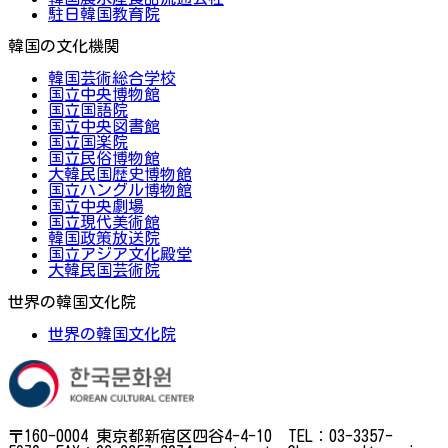
駐日韓国教育院
韓国の文化機関
韓国芸術総合学校
国立中央博物館
国立国語院
国立中央図書館
国立国楽院
国立民俗博物館
大韓民国歴史博物館
国立ハングル博物館
国立中央劇場
国立現代美術館
韓国政策放送院
国立アジア文化殿堂
大韓民国芸術院
世界の韓国文化院
世界の韓国文化院
〒160-0004 東京都新宿区四谷4-4-10 TEL：03-3357-