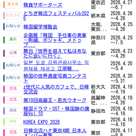
東京近
2026.4.27
韓食サポーターズ
郊
～6.7
とちぎ韓流フェスティバル202
2026.4.26
栃木県
6
～4.26
大阪、
2026.4.25
韓国留学博覧会
東京...
～4.26
企画展「韓国 手仕事の美事
神奈川
2026.4.25
－刺繍、ポジャギ、メドゥ
県
～7.5
プ...
舞台「世界を超えて私はあな
2026.4.23
東京都
たに会いに行く」
～4.26
일본 도쿄 강원관광사무소 직
2026.4.20
～5.4
원채용 재공고 江原観...
韓国の世界遺産写真コンテス
2026.4.20
ト
～5.31
z世代に人気のカフェで、日韓
新大久
2026.4.19
交流会
保
～4.19
高麗神
2026.4.18
第10回高麗王・若光ウオーク
社、...
～4.26
韓国ドラマ・OST・韓国餅の講
2026.4.18
静岡市
座Vol.10
～4.18
2026.4.16
KOREA EXPO 2026
東京都
～4.18
日韓交流ハナ東京4期 日本人
2026.4.11
東京
メンバー募集
～8.8