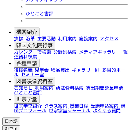
ひとこと書評
機関紹介
挨拶
沿革
主要活動
利用案内
施設案内
アクセス
韓国文化院行事
カレンダーで検索
分野別検索
メディアギャラリー
報
道資料検索
各種申請
後援名義
見学会
物品貸出
ギャラリーMI
多目的ホー
ル
セミナー室
図書映像資料室
お知らせ
利用案内
所蔵資料検索
貸出期間延長申請
ひとこと書評
世宗学堂
世宗学堂紹介
クラス案内
授業日程
受講申込案内
講
師プロフィール
世宗学堂ジャーナル
よくある質問
日本語
한국어