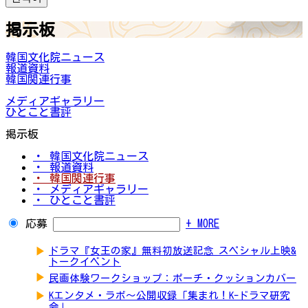
掲示板
韓国文化院ニュース
報道資料
韓国関連行事
メディアギャラリー
ひとこと書評
掲示板
・ 韓国文化院ニュース
・ 報道資料
・ 韓国関連行事
・ メディアギャラリー
・ ひとこと書評
応募
+ MORE
▶
ドラマ『女王の家』無料初放送記念 スペシャル上映&
トークイベント
▶
民画体験ワークショップ：ポーチ・クッションカバー
▶
Kエンタメ・ラボ～公開収録「集まれ！K-ドラマ研究
会」