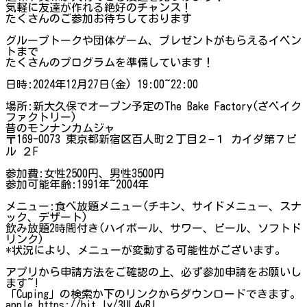
気軽に友達が作れる絶好のチャンス！
たくさんのご参加お待ちしております
グループトークや団体ゲーム、プレゼントがもらえるイベン
トまで
たくさんのプログラムを準備しています！
日時:2024年12月27日(金) 19:00~22:00
場所:新大久保でオープン予定のThe Bake Factory(ざベイク
ファクトリー)
昔のモンナンカムジャ
〒169-0073 東京都新宿区百人町２丁目２−１ カイダ第７ビ
ル ２F
参加費:女性2500円、男性3500円
参加可能年齢:1991年~2004年
メニュー:食べ放題メニュー(チキン、サイドメニュー、スナ
ック、デザート)
飲み放題2時間付き(ハイボール、サワー、ビール、ソフトド
リンク)
*状況により、メニューが変動する可能性がございます。
アプリから申請方法をご確認の上、必ず参加申請をお願いし
ます~!
「Cuping」の検索か下のリンクからダウンロードできます。
apple https://bit.ly/3UL4vRl