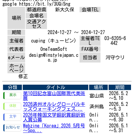
google https://bit.ly/3UQiSng
都道府県
新大久保
会場TEL
会場名
場所
交通アク
セス
期間
2024-12-27 ～ 2024-12-27
主催者TE
03-6205-6
主催者
cuping（キューピン)
L
442
代表者
OneTeamSoft
FAX番号
design@instylejapan.c
eメール
担当者
河守ウリ
o.jp
ホーム
ページ
修正
分類
タイトル
場所
期間
第10回記念富山国際現代美術
2026.5.2
富山県
展
～5.10
2026済州オルレグローバルキ
2026.5.2
済州島
ッズウォーキングフェス...
～5.3
2026年韓国文学翻訳賞翻訳新
Onli
2026.5.1
人賞公募
n...
～6.30
Webzine「Korea」2026 5月号
Onli
2026.5.1
～Spo...
n...
～5.31