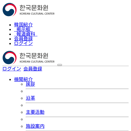
韓国紹介
掲示板
報道資料
会員登録
ログイン
ログイン
会員登録
한국어
機関紹介
挨拶
沿革
主要活動
施設案内