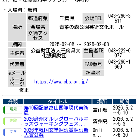
・入場料：無料
043-266-3
都道府県
千葉県
会場TEL
511
場所
会場名
青葉の森公園芸術文化ホール
交通アク
セス
期間
2025-02-08 ～ 2025-02-08
公益財団法人千葉県文
主催者TE
043-222-0
主催者
化振興財団
L
077
043-266-1
代表者
FAX番号
660
eメール
担当者
ホーム
https://www.cbs.or.jp/
ページ
修正
分類
タイトル
場所
期間
第10回記念富山国際現代美術
2026.5.2
富山県
展
～5.10
2026済州オルレグローバルキ
2026.5.2
済州島
ッズウォーキングフェス...
～5.3
2026年韓国文学翻訳賞翻訳新
Onli
2026.5.1
人賞公募
n...
～6.30