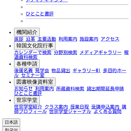
ひとこと書評
機関紹介
挨拶
沿革
主要活動
利用案内
施設案内
アクセス
韓国文化院行事
カレンダーで検索
分野別検索
メディアギャラリー
報
道資料検索
各種申請
後援名義
見学会
物品貸出
ギャラリーMI
多目的ホー
ル
セミナー室
図書映像資料室
お知らせ
利用案内
所蔵資料検索
貸出期間延長申請
ひとこと書評
世宗学堂
世宗学堂紹介
クラス案内
授業日程
受講申込案内
講
師プロフィール
世宗学堂ジャーナル
よくある質問
日本語
한국어