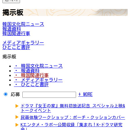
掲示板
韓国文化院ニュース
報道資料
韓国関連行事
メディアギャラリー
ひとこと書評
掲示板
・ 韓国文化院ニュース
・ 報道資料
・ 韓国関連行事
・ メディアギャラリー
・ ひとこと書評
応募
+ MORE
▶
ドラマ『女王の家』無料初放送記念 スペシャル上映&
トークイベント
▶
民画体験ワークショップ：ポーチ・クッションカバー
▶
Kエンタメ・ラボ～公開収録「集まれ！K-ドラマ研究
会」