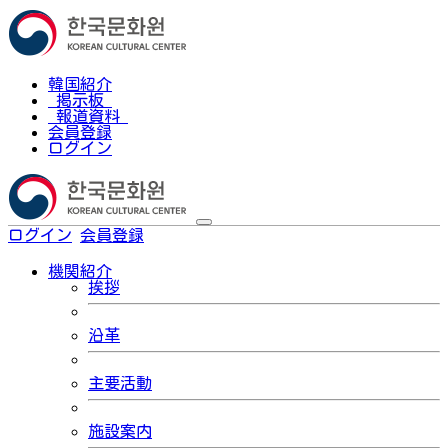
韓国紹介
掲示板
報道資料
会員登録
ログイン
ログイン
会員登録
한국어
機関紹介
挨拶
沿革
主要活動
施設案内