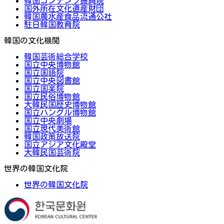
韓国コンテンツ振興院
国外所在文化遺産財団
韓国農水産食品流通公社
駐日韓国教育院
韓国の文化機関
韓国芸術総合学校
国立中央博物館
国立国語院
国立中央図書館
国立国楽院
国立民俗博物館
大韓民国歴史博物館
国立ハングル博物館
国立中央劇場
国立現代美術館
韓国政策放送院
国立アジア文化殿堂
大韓民国芸術院
世界の韓国文化院
世界の韓国文化院