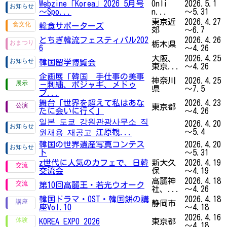
Webzine「Korea」2026 5月号
Onli
2026.5.1
～Spo...
n...
～5.31
東京近
2026.4.27
韓食サポーターズ
郊
～6.7
とちぎ韓流フェスティバル202
2026.4.26
栃木県
6
～4.26
大阪、
2026.4.25
韓国留学博覧会
東京...
～4.26
企画展「韓国 手仕事の美事
神奈川
2026.4.25
－刺繍、ポジャギ、メドゥ
県
～7.5
プ...
舞台「世界を超えて私はあな
2026.4.23
東京都
たに会いに行く」
～4.26
일본 도쿄 강원관광사무소 직
2026.4.20
～5.4
원채용 재공고 江原観...
韓国の世界遺産写真コンテス
2026.4.20
ト
～5.31
z世代に人気のカフェで、日韓
新大久
2026.4.19
交流会
保
～4.19
高麗神
2026.4.18
第10回高麗王・若光ウオーク
社、...
～4.26
韓国ドラマ・OST・韓国餅の講
2026.4.18
静岡市
座Vol.10
～4.18
2026.4.16
KOREA EXPO 2026
東京都
～4.18