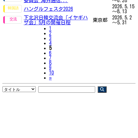
委員会 海外通信...
～6.28
2026.5.15
ハングルフェスタ2026
～8.13
下北沢日韓交流会「イヤギハ
2026.5.2
東京都
ザ会」5月の開催日程
～5.31
1
2
3
4
5
6
7
8
9
10
Next
»