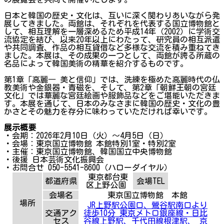
日本と韓国の歴史・文化は、互いに深く関わりあいながら発
展してきました。両館は、それぞれを代表する国立博物館と
して、相互理解を一層深めるため平成14年（2002）に学術交
流協定を結び、以来20年以上にわたって、研究員の相互派遣
や共同調査、作品の相互貸借など多様な交流を積み重ねてき
ました。本展は、その成果の一つとして、両館が誇る所蔵の
名品によって韓国美術の精華を紹介するものです。
第1章「高麗― 美と信仰」では、洗練を極めた高麗時代の仏
教美術や金銀器・青磁を、そして、第2章「朝鮮王朝の宮廷
文化」では華麗な宮廷絵画や服飾品などをご堪能いただきま
す。本展を通じて、日本のみなさまに韓国の歴史・文化の豊
かさとその魅力を存分に味わっていただければ幸いです。
展示概要
・会期：2026年2月10日（火）～4月5日（日）
・会場：東京国立博物館 本館特別1室・特別2室
・主催：東京国立博物館、韓国国立中央博物館
・後援 日本芸術文化振興会
・お問合せ 050-5541-8600（ハローダイヤル）
東京都台東
都道府県
会場TEL
区上野公園
会場名
東京国立博物館 本館
場所
JR上野駅公園口、鶯谷駅南口より
交通アク
徒歩10分 東京メトロ銀座線・日比
セス
谷線上野駅、千代田線根津駅、 京