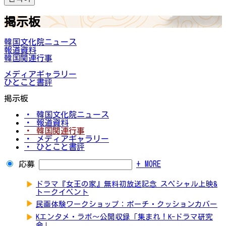
掲示板
韓国文化院ニュース
報道資料
韓国関連行事
メディアギャラリー
ひとこと書評
掲示板
・ 韓国文化院ニュース
・ 報道資料
・ 韓国関連行事
・ メディアギャラリー
・ ひとこと書評
応募
+ MORE
▶
ドラマ『女王の家』無料初放送記念 スペシャル上映&
トークイベント
▶
民画体験ワークショップ：ポーチ・クッションカバー
▶
Kエンタメ・ラボ～公開収録「集まれ！K-ドラマ研究
会」