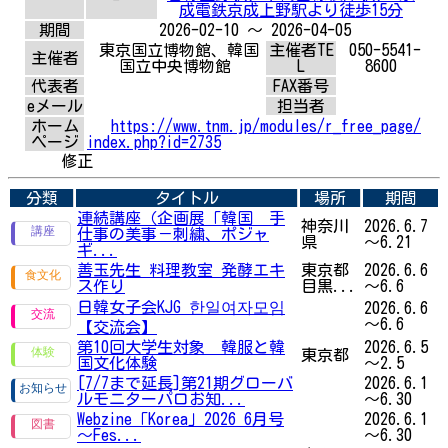
成電鉄京成上野駅より徒歩15分
期間
2026-02-10 ～ 2026-04-05
東京国立博物館、韓国
主催者TE
050-5541-
主催者
国立中央博物館
L
8600
代表者
FAX番号
eメール
担当者
ホーム
https://www.tnm.jp/modules/r_free_page/
ページ
index.php?id=2735
修正
分類
タイトル
場所
期間
連続講座（企画展「韓国 手
神奈川
2026.6.7
仕事の美事－刺繍、ポジャ
県
～6.21
ギ...
善玉先生 料理教室 発酵エキ
東京都
2026.6.6
ス作り
目黒...
～6.6
日韓女子会KJG 한일여자모임
2026.6.6
～6.6
【交流会】
第10回大学生対象 韓服と韓
2026.6.5
東京都
国文化体験
～2.5
[7/7まで延長]第21期グローバ
2026.6.1
ルモニターパロお知...
～6.30
Webzine「Korea」2026 6月号
2026.6.1
～Fes...
～6.30