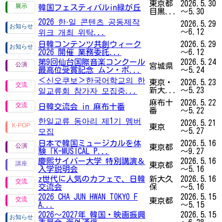
東京都
2026.5.30
韓国フェスティバルin緑が丘
目黒...
～5.30
2026 한·일 콘텐츠 공동제작
2026.5.29
～6.12
위크 개최 위탁...
日韓コンテンツ共創ウィーク
2026.5.29
2026 開催 業務委託...
～6.12
第9回仙台国際音楽コンクール
2026.5.24
宮城県
最高位受賞記念 ムン・ボ...
～5.24
＜신오쿠보＞한국어학교의 한
東京・
2026.5.23
新大...
～5.23
일교류회 참가자 모집중...
麻布十
2026.5.22
日韓交流会 in 麻布十番
番
～5.22
한일교류 동아리 제1기 멤버
2026.5.21
東京
～5.27
모집
日本で韓国ミュージカルを体
2026.5.16
東京都
験「K-MUSICAL P...
～9.27
慶熙サイバー大学 特別講演＆
2026.5.16
東京都
入学説明会
～5.16
z世代に人気のカフェで、日韓
新大久
2026.5.16
交流会
保
～5.16
2026 CHA JUN HWAN TOKYO F
2026.5.15
東京都
A...
～5.15
2026〜2027年 韓国・映画振興
2026.5.15