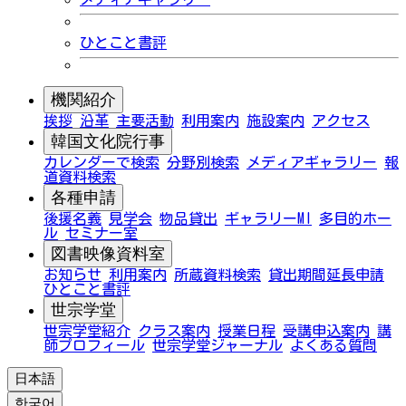
ひとこと書評
機関紹介
挨拶
沿革
主要活動
利用案内
施設案内
アクセス
韓国文化院行事
カレンダーで検索
分野別検索
メディアギャラリー
報
道資料検索
各種申請
後援名義
見学会
物品貸出
ギャラリーMI
多目的ホー
ル
セミナー室
図書映像資料室
お知らせ
利用案内
所蔵資料検索
貸出期間延長申請
ひとこと書評
世宗学堂
世宗学堂紹介
クラス案内
授業日程
受講申込案内
講
師プロフィール
世宗学堂ジャーナル
よくある質問
日本語
한국어