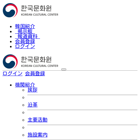
韓国紹介
掲示板
報道資料
会員登録
ログイン
ログイン
会員登録
한국어
機関紹介
挨拶
沿革
主要活動
施設案内