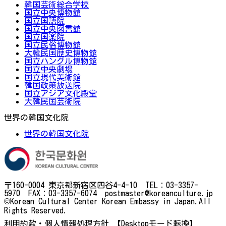
韓国芸術総合学校
国立中央博物館
国立国語院
国立中央図書館
国立国楽院
国立民俗博物館
大韓民国歴史博物館
国立ハングル博物館
国立中央劇場
国立現代美術館
韓国政策放送院
国立アジア文化殿堂
大韓民国芸術院
世界の韓国文化院
世界の韓国文化院
〒160-0004 東京都新宿区四谷4-4-10 TEL：03-3357-
5970 FAX：03-3357-6074 postmaster@koreanculture.jp
©Korean Cultural Center Korean Embassy in Japan.All
Rights Reserved.
利用約款・個人情報処理方針
【Desktopモード転換】