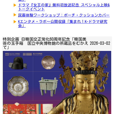
▶
ドラマ『女王の家』無料初放送記念 スペシャル上映&
トークイベント
▶
民画体験ワークショップ：ポーチ・クッションカバー
▶
Kエンタメ・ラボ～公開収録「集まれ！K-ドラマ研究
会」
特別企画 日韓国交正常化60周年記念「韓国美
術の玉手箱 国立中央博物館の所蔵品をむかえ
2026-03-02
て」