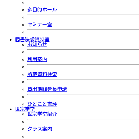
多目的ホール
セミナー室
図書映像資料室
お知らせ
利用案内
所蔵資料検索
貸出期間延長申請
ひとこと書評
世宗学堂
世宗学堂紹介
クラス案内