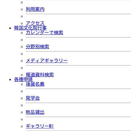
利用案内
アクセス
韓国文化院行事
カレンダーで検索
分野別検索
メディアギャラリー
報道資料検索
各種申請
後援名義
見学会
物品貸出
ギャラリーMI