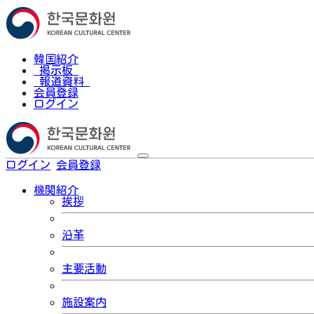
韓国紹介
掲示板
報道資料
会員登録
ログイン
ログイン
会員登録
한국어
機関紹介
挨拶
沿革
主要活動
施設案内