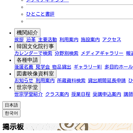
ひとこと書評
機関紹介
挨拶
沿革
主要活動
利用案内
施設案内
アクセス
韓国文化院行事
カレンダーで検索
分野別検索
メディアギャラリー
報
各種申請
後援名義
見学会
物品貸出
ギャラリーMI
多目的ホール
図書映像資料室
お知らせ
利用案内
所蔵資料検索
貸出期間延長申請
ひ
世宗学堂
世宗学堂紹介
クラス案内
授業日程
受講申込案内
講師
日本語
한국어
掲示板