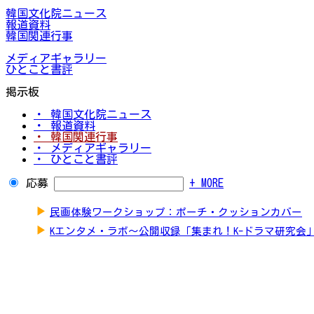
韓国文化院ニュース
報道資料
韓国関連行事
メディアギャラリー
ひとこと書評
掲示板
・ 韓国文化院ニュース
・ 報道資料
・ 韓国関連行事
・ メディアギャラリー
・ ひとこと書評
応募
+ MORE
▶
民画体験ワークショップ：ポーチ・クッションカバー
▶
Kエンタメ・ラボ～公開収録「集まれ！K-ドラマ研究会