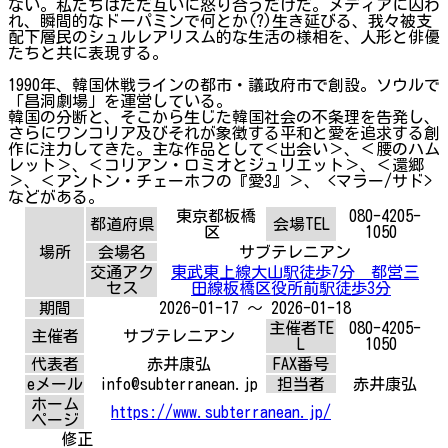
ない。私たちはただ互いに怒り合うだけだ。メディアに囚わ
れ、瞬間的なドーパミンで何とか(?)生き延びる、我々被支
配下層民のシュルレアリスム的な生活の様相を、人形と俳優
たちと共に表現する。
1990年、韓国休戦ラインの都市・議政府市で創設。ソウルで
「昌洞劇場」を運営している。
韓国の分断と、そこから生じた韓国社会の不条理を告発し、
さらにワンコリア及びそれが象徴する平和と愛を追求する創
作に注力してきた。主な作品として＜出会い＞、＜腰のハム
レット＞、＜コリアン・ロミオとジュリエット＞、＜還郷
＞、＜アントン・チェーホフの『愛3』＞、 <マラー/サド>
などがある。
東京都板橋
080-4205-
都道府県
会場TEL
区
1050
場所
会場名
サブテレニアン
交通アク
東武東上線大山駅徒歩7分 都営三
セス
田線板橋区役所前駅徒歩3分
期間
2026-01-17 ～ 2026-01-18
主催者TE
080-4205-
主催者
サブテレニアン
L
1050
代表者
赤井康弘
FAX番号
eメール
info@subterranean.jp
担当者
赤井康弘
ホーム
https://www.subterranean.jp/
ページ
修正