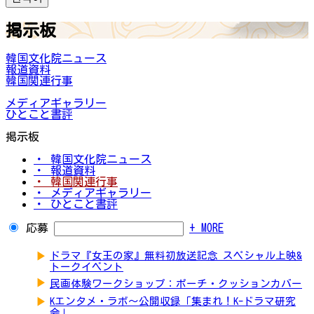
掲示板
韓国文化院ニュース
報道資料
韓国関連行事
メディアギャラリー
ひとこと書評
掲示板
・ 韓国文化院ニュース
・ 報道資料
・ 韓国関連行事
・ メディアギャラリー
・ ひとこと書評
応募
+ MORE
▶
ドラマ『女王の家』無料初放送記念 スペシャル上映&
トークイベント
▶
民画体験ワークショップ：ポーチ・クッションカバー
▶
Kエンタメ・ラボ～公開収録「集まれ！K-ドラマ研究
会」