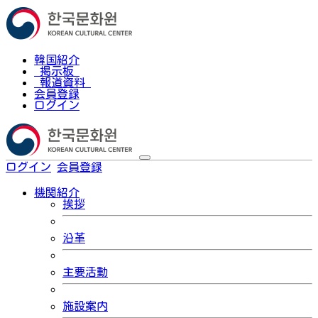
韓国紹介
掲示板
報道資料
会員登録
ログイン
ログイン
会員登録
한국어
機関紹介
挨拶
沿革
主要活動
施設案内