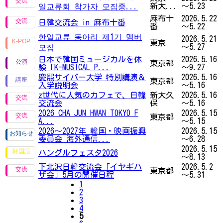
新大...
～5.23
일교류회 참가자 모집중...
麻布十
2026.5.22
日韓交流会 in 麻布十番
番
～5.22
한일교류 동아리 제1기 멤버
2026.5.21
東京
～5.27
모집
日本で韓国ミュージカルを体
2026.5.16
東京都
験「K-MUSICAL P...
～9.27
慶熙サイバー大学 特別講演＆
2026.5.16
東京都
入学説明会
～5.16
z世代に人気のカフェで、日韓
新大久
2026.5.16
交流会
保
～5.16
2026 CHA JUN HWAN TOKYO F
2026.5.15
東京都
A...
～5.15
2026〜2027年 韓国・映画振興
2026.5.15
委員会 海外通信...
～6.28
2026.5.15
ハングルフェスタ2026
～8.13
下北沢日韓交流会「イヤギハ
2026.5.2
東京都
ザ会」5月の開催日程
～5.31
1
2
3
4
5