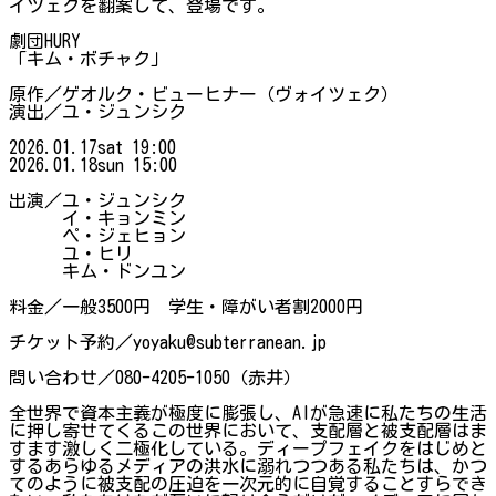
イツェクを翻案して、登場です。
劇団HURY
「キム・ボチャク」
​原作︎︎／ゲオルク・ビューヒナー（ヴォイツェク）
演出︎／ユ・ジュンシク
2026.01.17sat 19:00
2026.01.18sun 15:00
​出演︎／ユ・ジュンシク
イ・キョンミン
ペ・ジェヒョン
ユ・ヒリ
キム・ドンユン
​料金︎／一般3500円 学生・障がい者割2000円
チケット予約︎／yoyaku@subterranean.jp
​問い合わせ／080-4205-1050（赤井）​
​全世界で資本主義が極度に膨張し、AIが急速に私たちの生活
に押し寄せてくるこの世界において、支配層と被支配層はま
すます激しく二極化している。ディープフェイクをはじめと
するあらゆるメディアの洪水に溺れつつある私たちは、かつ
てのように被支配の圧迫を一次元的に自覚することすらでき