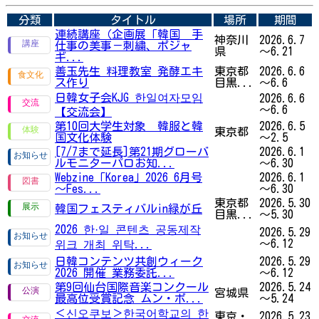
分類
タイトル
場所
期間
連続講座（企画展「韓国 手
神奈川
2026.6.7
仕事の美事－刺繍、ポジャ
県
～6.21
ギ...
善玉先生 料理教室 発酵エキ
東京都
2026.6.6
ス作り
目黒...
～6.6
日韓女子会KJG 한일여자모임
2026.6.6
～6.6
【交流会】
第10回大学生対象 韓服と韓
2026.6.5
東京都
国文化体験
～2.5
[7/7まで延長]第21期グローバ
2026.6.1
ルモニターパロお知...
～6.30
Webzine「Korea」2026 6月号
2026.6.1
～Fes...
～6.30
東京都
2026.5.30
韓国フェスティバルin緑が丘
目黒...
～5.30
2026 한·일 콘텐츠 공동제작
2026.5.29
～6.12
위크 개최 위탁...
日韓コンテンツ共創ウィーク
2026.5.29
2026 開催 業務委託...
～6.12
第9回仙台国際音楽コンクール
2026.5.24
宮城県
最高位受賞記念 ムン・ボ...
～5.24
＜신오쿠보＞한국어학교의 한
東京・
2026.5.23