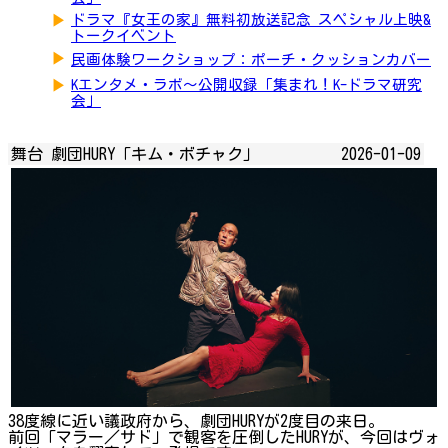
▶
ドラマ『女王の家』無料初放送記念 スペシャル上映&
トークイベント
▶
民画体験ワークショップ：ポーチ・クッションカバー
▶
Kエンタメ・ラボ～公開収録「集まれ！K-ドラマ研究
会」
舞台 劇団HURY「キム・ボチャク」
2026-01-09
38度線に近い議政府から、劇団HURYが2度目の来日。
前回「マラー／サド」で観客を圧倒したHURYが、今回はヴォ