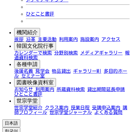
ひとこと書評
機関紹介
挨拶
沿革
主要活動
利用案内
施設案内
アクセス
韓国文化院行事
カレンダーで検索
分野別検索
メディアギャラリー
報
道資料検索
各種申請
後援名義
見学会
物品貸出
ギャラリーMI
多目的ホー
ル
セミナー室
図書映像資料室
お知らせ
利用案内
所蔵資料検索
貸出期間延長申請
ひとこと書評
世宗学堂
世宗学堂紹介
クラス案内
授業日程
受講申込案内
講
師プロフィール
世宗学堂ジャーナル
よくある質問
日本語
한국어