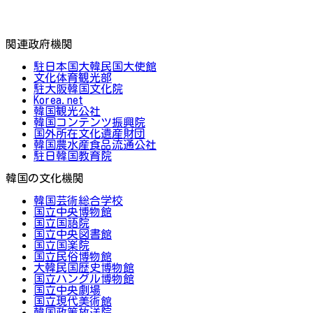
関連政府機関
駐日本国大韓民国大使館
文化体育観光部
駐大阪韓国文化院
Korea.net
韓国観光公社
韓国コンテンツ振興院
国外所在文化遺産財団
韓国農水産食品流通公社
駐日韓国教育院
韓国の文化機関
韓国芸術総合学校
国立中央博物館
国立国語院
国立中央図書館
国立国楽院
国立民俗博物館
大韓民国歴史博物館
国立ハングル博物館
国立中央劇場
国立現代美術館
韓国政策放送院