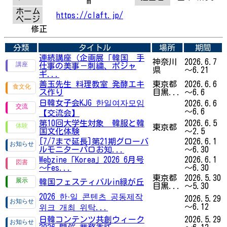
m
ホーム
https://claft.jp/
ページ
修正
分類
タイトル
場所
期間
連続講座（企画展「韓国 手
神奈川
2026.6.7
仕事の美事－刺繍、ポジャ
県
～6.21
ギ...
善玉先生 料理教室 発酵エキ
東京都
2026.6.6
ス作り
目黒...
～6.6
日韓女子会KJG 한일여자모임
2026.6.6
～6.6
【交流会】
第10回大学生対象 韓服と韓
2026.6.5
東京都
国文化体験
～2.5
[7/7まで延長]第21期グローバ
2026.6.1
ルモニターパロお知...
～6.30
Webzine「Korea」2026 6月号
2026.6.1
～Fes...
～6.30
東京都
2026.5.30
韓国フェスティバルin緑が丘
目黒...
～5.30
2026 한·일 콘텐츠 공동제작
2026.5.29
～6.12
위크 개최 위탁...
日韓コンテンツ共創ウィーク
2026.5.29