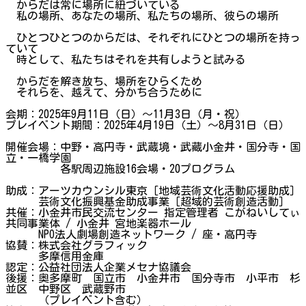
からだは常に場所に紐づいている
私の場所、あなたの場所、私たちの場所、彼らの場所
ひとつひとつのからだは、それぞれにひとつの場所を持っ
ていて
時として、私たちはそれを共有しようと試みる
からだを解き放ち、場所をひらくため
それらを、越えて、分かち合うために
会期：2025年9月11日（日）〜11月3日（月・祝）
プレイベント期間：2025年4月19日（土）〜8月31日（日）
開催会場：中野・高円寺・武蔵境・武藏小金井・国分寺・国
立・一橋学園
各駅周辺施設16会場・20プログラム
助成：アーツカウンシル東京［地域芸術文化活動応援助成］
芸術文化振興基金助成事業［超域的芸術創造活動］
共催：小金井市民交流センター 指定管理者 こがねいしてぃ
共同事業体 / 小金井 宮地楽器ホール
NPO法人劇場創造ネットワーク / 座・高円寺
協賛：株式会社グラフィック
多摩信用金庫
認定：公益社団法人企業メセナ協議会
後援：奥多摩町 国立市 小金井市 国分寺市 小平市 杉
並区 中野区 武蔵野市
（プレイベント含む）