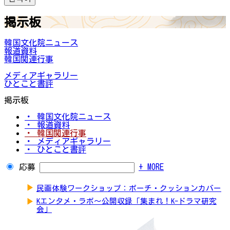
掲示板
韓国文化院ニュース
報道資料
韓国関連行事
メディアギャラリー
ひとこと書評
掲示板
・ 韓国文化院ニュース
・ 報道資料
・ 韓国関連行事
・ メディアギャラリー
・ ひとこと書評
応募
+ MORE
▶
民画体験ワークショップ：ポーチ・クッションカバー
▶
Kエンタメ・ラボ～公開収録「集まれ！K-ドラマ研究
会」