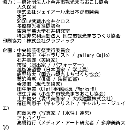
協力：一般社団法人小金井市観光まちおこし協会
大久保園
株式会社ジェイアール東日本都市開発
水性
SOCOLA武蔵小金井クロス
多摩観光推進協議会
東京学芸大学石井研究室
特定非営利活動法人 国立市観光まちづくり協会
印刷協力：株式会社グラフィック
企画：中央線芸術祭実行委員会
新井智子（ギャラリスト / gallery Cajio）
石井壽郎（美術家）
市松（演出家 / パフォーマー）
越智波留香（日本画家 / 学芸員）
鹿野諒太（国立市観光まちづくり協会）
菊沢将憲（俳優 / 映画監督）
金暎淑（現代美術家）
田中麻美（ClafT事務局長 /Works-M）
種生芽実（小金井市観光まちおこし協会）
土井健史（現代美術家 / 大成建設株式会社)
福田利恵子（ギャラリスト / ギャルリー・ジュイ
エ）
前澤秀登（写真家 /「水性」運営）
アドバイザー
高橋裕行（メディア・アート研究者 / 多摩美術大
学）