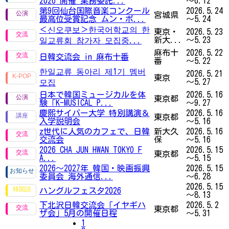
2026 開催 業務委託...
～6.12
第9回仙台国際音楽コンクール
2026.5.24
宮城県
最高位受賞記念 ムン・ボ...
～5.24
＜신오쿠보＞한국어학교의 한
東京・
2026.5.23
新大...
～5.23
일교류회 참가자 모집중...
麻布十
2026.5.22
日韓交流会 in 麻布十番
番
～5.22
한일교류 동아리 제1기 멤버
2026.5.21
東京
～5.27
모집
日本で韓国ミュージカルを体
2026.5.16
東京都
験「K-MUSICAL P...
～9.27
慶熙サイバー大学 特別講演＆
2026.5.16
東京都
入学説明会
～5.16
z世代に人気のカフェで、日韓
新大久
2026.5.16
交流会
保
～5.16
2026 CHA JUN HWAN TOKYO F
2026.5.15
東京都
A...
～5.15
2026〜2027年 韓国・映画振興
2026.5.15
委員会 海外通信...
～6.28
2026.5.15
ハングルフェスタ2026
～8.13
下北沢日韓交流会「イヤギハ
2026.5.2
東京都
ザ会」5月の開催日程
～5.31
1