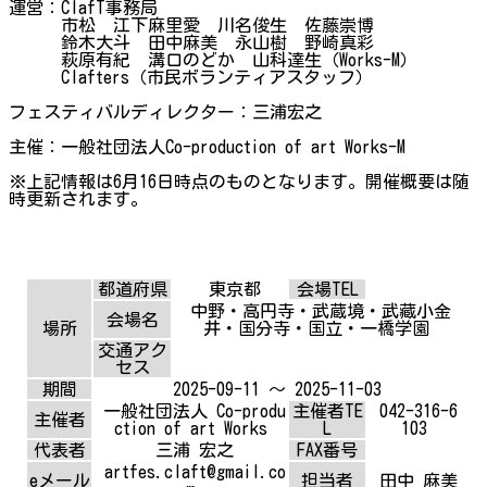
運営：ClafT事務局
市松 江下麻里愛 川名俊生 佐藤崇博
鈴木大斗 田中麻美 永山樹 野崎真彩
萩原有紀 溝口のどか 山科達生（Works-M）
Clafters（市民ボランティアスタッフ）
フェスティバルディレクター：三浦宏之
主催：一般社団法人Co-production of art Works-M
※上記情報は6月16日時点のものとなります。開催概要は随
時更新されます。
都道府県
東京都
会場TEL
中野・高円寺・武蔵境・武藏小金
会場名
場所
井・国分寺・国立・一橋学園
交通アク
セス
期間
2025-09-11 ～ 2025-11-03
一般社団法人 Co-produ
主催者TE
042-316-6
主催者
ction of art Works
L
103
代表者
三浦 宏之
FAX番号
artfes.claft@gmail.co
eメール
担当者
田中 麻美