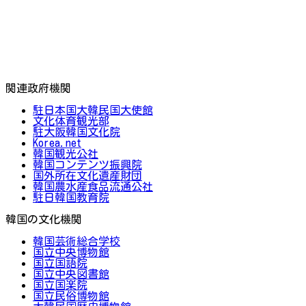
関連政府機関
駐日本国大韓民国大使館
文化体育観光部
駐大阪韓国文化院
Korea.net
韓国観光公社
韓国コンテンツ振興院
国外所在文化遺産財団
韓国農水産食品流通公社
駐日韓国教育院
韓国の文化機関
韓国芸術総合学校
国立中央博物館
国立国語院
国立中央図書館
国立国楽院
国立民俗博物館