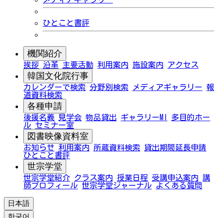
ひとこと書評
機関紹介
挨拶
沿革
主要活動
利用案内
施設案内
アクセス
韓国文化院行事
カレンダーで検索
分野別検索
メディアギャラリー
報
道資料検索
各種申請
後援名義
見学会
物品貸出
ギャラリーMI
多目的ホー
ル
セミナー室
図書映像資料室
お知らせ
利用案内
所蔵資料検索
貸出期間延長申請
ひとこと書評
世宗学堂
世宗学堂紹介
クラス案内
授業日程
受講申込案内
講
師プロフィール
世宗学堂ジャーナル
よくある質問
日本語
한국어