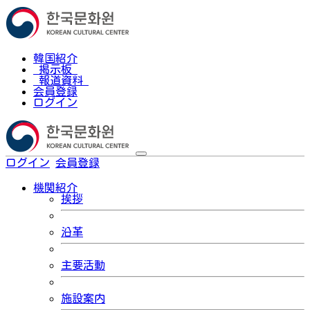
韓国紹介
掲示板
報道資料
会員登録
ログイン
ログイン
会員登録
한국어
機関紹介
挨拶
沿革
主要活動
施設案内