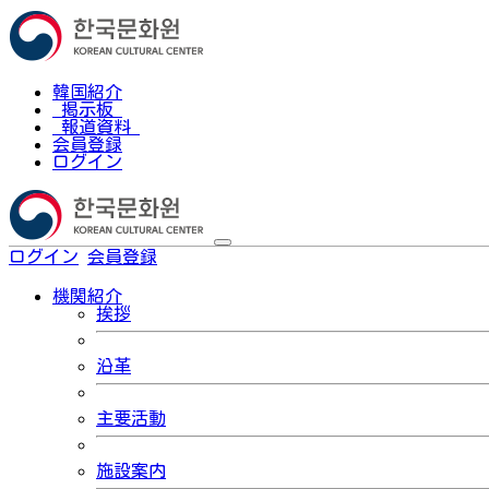
韓国紹介
掲示板
報道資料
会員登録
ログイン
ログイン
会員登録
한국어
機関紹介
挨拶
沿革
主要活動
施設案内