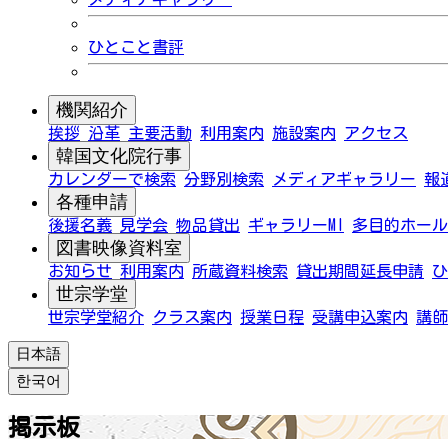
ひとこと書評
機関紹介
挨拶
沿革
主要活動
利用案内
施設案内
アクセス
韓国文化院行事
カレンダーで検索
分野別検索
メディアギャラリー
報
各種申請
後援名義
見学会
物品貸出
ギャラリーMI
多目的ホール
図書映像資料室
お知らせ
利用案内
所蔵資料検索
貸出期間延長申請
ひ
世宗学堂
世宗学堂紹介
クラス案内
授業日程
受講申込案内
講師
日本語
한국어
掲示板