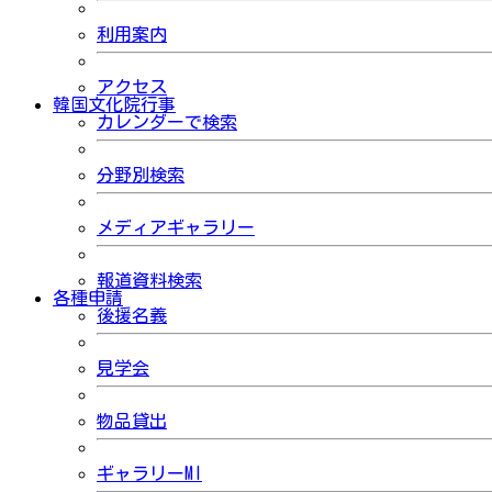
利用案内
アクセス
韓国文化院行事
カレンダーで検索
分野別検索
メディアギャラリー
報道資料検索
各種申請
後援名義
見学会
物品貸出
ギャラリーMI