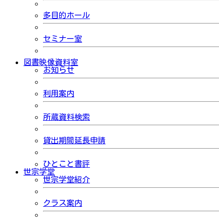
多目的ホール
セミナー室
図書映像資料室
お知らせ
利用案内
所蔵資料検索
貸出期間延長申請
ひとこと書評
世宗学堂
世宗学堂紹介
クラス案内