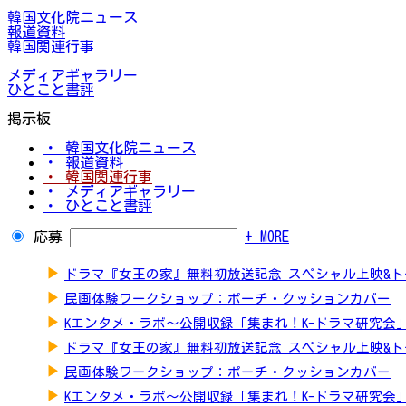
韓国文化院ニュース
報道資料
韓国関連行事
メディアギャラリー
ひとこと書評
掲示板
・ 韓国文化院ニュース
・ 報道資料
・ 韓国関連行事
・ メディアギャラリー
・ ひとこと書評
応募
+ MORE
▶
ドラマ『女王の家』無料初放送記念 スペシャル上映&
▶
民画体験ワークショップ：ポーチ・クッションカバー
▶
Kエンタメ・ラボ～公開収録「集まれ！K-ドラマ研究会
▶
ドラマ『女王の家』無料初放送記念 スペシャル上映&
▶
民画体験ワークショップ：ポーチ・クッションカバー
▶
Kエンタメ・ラボ～公開収録「集まれ！K-ドラマ研究会