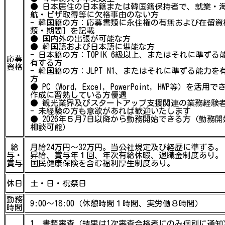
● 日本居住の日本籍または韓国籍保持者で、就業・
航・ビザ取得等に欠格事由のない方
- 韓国籍の方：応募書類に永住権の有無および在留資
類・期間］を記載
● 国内外の出張が可能な方
● 韓国語および日本語に堪能な方
- 日本籍の方：TOPIK 6級以上、またはそれに準ずる
応募
有する方
資格
- 韓国籍の方：JLPT N1、またはそれに準ずる能力を
方
● PC（Word, Excel, PowerPoint, HWP等）を活用
作成に習熟している方優遇
● 観光業界及びスタートアップ支援関連の業務経験
- 未経験の方も意欲があれば歓迎いたします
● 2026年５月7日以降から勤務開始できる方（勤務
相談可能）
給
月給24万円～32万円。当公社規定及び経歴に準ずる。
与・
昇給、賞与年１回、年次有給休暇、退職金制度あり。
賞与
国民健康保険を含む福利厚生制度あり。
休日
土・日・祝祭日
勤務
9:00～18:00（休憩時間１時間、実労働８時間）
時間
1. 書類審査（結果は1次審査合格者にのみ個別に通知