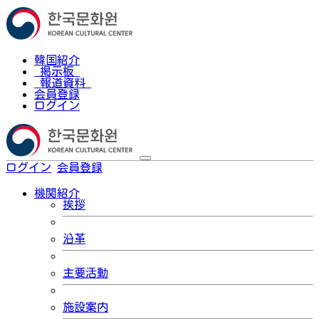
韓国紹介
掲示板
報道資料
会員登録
ログイン
ログイン
会員登録
한국어
機関紹介
挨拶
沿革
主要活動
施設案内