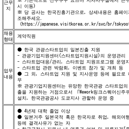
근무
시 이동)
지
※ 당 공사는 한국진흥기관으로, 상세내용은 홈페이
조해주세요.
（https://japanese.visitkorea.or.kr/svc/br/tokyo
채용
계약직원
형태
● 한국 관광스타트업의 일본진출 지원
- 관광기업지원센터(스타트업지원시설)의 운영관리
- 스타트업대응/관리, 스타트업 지원프로그램 운영
- 스타트업 관련 박람회, 이벤트 참가 및 개최 등
업무
● 그 외, 스타트업 지원 및 지사운영 등에 필요로 
내용
무
※ 관광기업지원센터는 유망한 한국관광 스타트업의
출을 지원하는 거점으로서 「Wework링크스퀘어신주
설치, 한국관광공사 도쿄지사 관할하 운영 중
● 4년제 대학 졸업 이상
● 일본거주 일본국적 혹은 한국자로 취업, 해외여행
등에 결격사유가 없는 자
- 한국국적시 지원서 내 영주권 여부 및 재류자격[