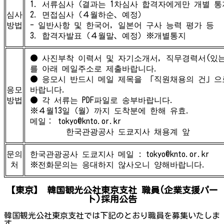
1. 서류심사（결과는 1차심사 합격자에게만 개별 
심사
2. 면접심사（４월하순、예정）
방법
- 일반사항 및 한국어, 일본어 구사 능력 평가 등
3. 합격자발표（４월말、예정）※개별통지
● 사진부착 이력서 및 자기소개서, 직무경력서(있는
를 아래 메일주소로 제출바랍니다.
● 응모시 반드시 메일 제목을 「직원채용의 건」으
응모
바랍니다.
방법
● 각 서류는 PDF파일로 송부바랍니다.
※４월13일（월）까지 도착분에 한해 유효.
메일： tokyo@knto.or.kr
한국관광공사 도쿄지사 채용계 앞
문의
한국관광공사 도쿄지사 메일 : tokyo@knto.or.kr
처
※전화문의는 응대하지 않사오니 양해바랍니다.
【東京】 韓国観光公社東京支社 職員(企業支援パー
ト)採用公告
韓国観光公社東京支社では下記のとおり職員を募集いたしま
す。