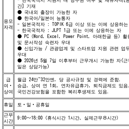
간] 기재
● 국내외 출장이 가능한 자
● 한국어/일본어 능통자
응모
- 일본국적자 : TOPIK 6급 이상 또는 이에 상응하는
자격
- 한국국적자 : JLPT 1급 또는 이에 상응하는 자
● PC（Word, Excel, Power Point, 아래한글 등
및 문서작성 숙련자 우대
● 신입가능 / 관광업계 및 스타트업 지원 관련 업
우대
● 2026년 5월 7일 이후부터 근무개시 가능한 자(
일은 상담가능)
급
월급 24만~32만엔, 당 공사규정 및 경력에 준함.
여・
승급, 상여 연 1회, 연차유급휴가, 퇴직금제도 있음
상여
국민건강보험을 포함한 복리후생제도 있음.
휴일
토・일・공휴일
근무
9:00～18:00（휴식시간 1시간、실제근무８시간）
시간