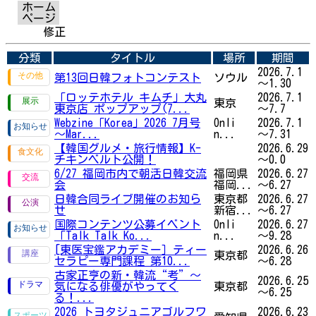
ホーム
ページ
修正
分類
タイトル
場所
期間
2026.7.1
第13回日韓フォトコンテスト
ソウル
～1.30
「ロッテホテル キムチ」大丸
2026.7.1
東京
東京店 ポップアップ(7...
～7.7
Webzine「Korea」2026 7月号
Onli
2026.7.1
～Mar...
n...
～7.31
【韓国グルメ・旅行情報】K-
2026.6.29
チキンベルト公開！
～0.0
6/27 福岡市内で朝活日韓交流
福岡県
2026.6.27
会
福岡...
～6.27
日韓合同ライブ開催のお知ら
東京都
2026.6.27
せ
新宿...
～6.27
国際コンテンツ公募イベント
Onli
2026.6.27
「Talk Talk Ko...
n...
～9.28
[東医宝鑑アカデミー］ティー
2026.6.26
東京都
セラピー専門課程 第10...
～6.28
古家正亨の新・韓流“考”～
2026.6.25
気になる俳優がやってく
東京都
～6.25
る！...
2026 トヨタジュニアゴルフワ
2026.6.23