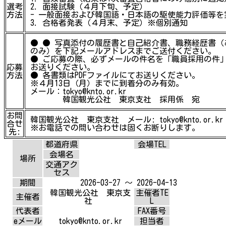
選考
2. 面接試験（４月下旬、予定）
方法
- 一般面接および韓国語・日本語の駆使能力評価等を
3. 合格者発表（４月末、予定）※個別通知
● ● 写真添付の履歴書と自己紹介書、職務経歴書（
のみ）を下記メールアドレスまでご送付ください。
● ご応募の際、必ずメールの件名を「職員採用の件
応募
お送りください。
方法
● 各書類はPDFファイルにてお送りください。
※４月13日（月）までに到着分のみ有効。
メール：tokyo@knto.or.kr
韓国観光公社 東京支社 採用係 宛
お問
韓国観光公社 東京支社 メール: tokyo@knto.or.kr
合せ
※お電話での問い合わせは固くお断りします。
先:
都道府県
会場TEL
会場名
場所
交通アク
セス
期間
2026-03-27 ～ 2026-04-13
韓国観光公社 東京支
主催者TE
主催者
社
L
代表者
FAX番号
eメール
tokyo@knto.or.kr
担当者