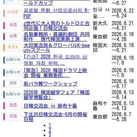
愛知県
ールドカップ
～6.27
한국 서
글로벌 문화 산업으로서의 K-
2026.6.22
～6.24
울...
POP
z世代に大人気のトルドロと合
新大久
2026.6.21
同企画！日韓交流会
保
～6.21
名取事務所・普遍的劇団 共同
2026.6.19
東京都
制作 現代韓国演劇上演...
～4.28
大邱美活旅＆グローバルK-bea
韓国大
2026.6.18
utyスクール
邱
～6.21
[긴급] 2026 한국 드라마 상
2026.6.18
～7.8
영회 개최 위탁...
[緊急] 2026 韓国ドラマ上映
2026.6.18
会 開催 業務委託...
～7.8
2026.6.16
新バラ舞ワークショップ
～6.17
2026年 韓国留学フェア「韓国
2026.6.13
留学博覧会」
～6.14
麻布十
2026.6.13
日韓交流会 in 麻布十番
番
～6.13
下北沢日韓交流会-6月の開催
2026.6.7
東京都
日程
～6.28
1
2
3