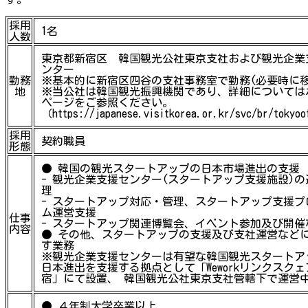
採用
1名
人数
東京都新宿区 韓国観光公社東京支社および観光企業
ンター
勤務
※基本的に新宿区四谷の支社事務室で勤務(必要時に移
地
※当公社は韓国観光振興機関であり、詳細については
ページをご参照ください。
（https://japanese.visitkorea.or.kr/svc/br/tokyo
採用
契約職員
形態
● 韓国の観光スタートアップの日本市場進出の支援
- 観光企業支援センター(スタートアップ支援施設)の
理
- スタートアップ対応・管理、スタートアップ支援プ
ム運営支援
仕事
- スタートアップ関連博覧会、イベント参加及び開催
内容
● その他、スタートアップの支援及び支社運営など
す業務
※観光企業支援センターは有望な韓国観光スタートア
日本進出を支援する拠点として「Weworkリンクスクェ
宿」にて設置、 韓国観光公社東京支社管轄下で運営
● ４年制大学卒業以上