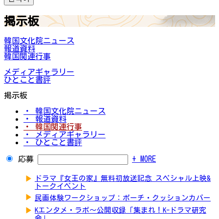
掲示板
韓国文化院ニュース
報道資料
韓国関連行事
メディアギャラリー
ひとこと書評
掲示板
・ 韓国文化院ニュース
・ 報道資料
・ 韓国関連行事
・ メディアギャラリー
・ ひとこと書評
応募
+ MORE
▶
ドラマ『女王の家』無料初放送記念 スペシャル上映&
トークイベント
▶
民画体験ワークショップ：ポーチ・クッションカバー
▶
Kエンタメ・ラボ～公開収録「集まれ！K-ドラマ研究
会」