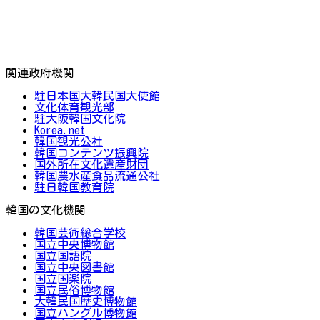
関連政府機関
駐日本国大韓民国大使館
文化体育観光部
駐大阪韓国文化院
Korea.net
韓国観光公社
韓国コンテンツ振興院
国外所在文化遺産財団
韓国農水産食品流通公社
駐日韓国教育院
韓国の文化機関
韓国芸術総合学校
国立中央博物館
国立国語院
国立中央図書館
国立国楽院
国立民俗博物館
大韓民国歴史博物館
国立ハングル博物館