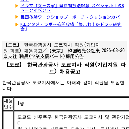
▶
ドラマ『女王の家』無料初放送記念 スペシャル上映&
トークイベント
▶
民画体験ワークショップ：ポーチ・クッションカバー
▶
Kエンタメ・ラボ～公開収録「集まれ！K-ドラマ研究
会」
【도쿄】 한국관광공사 도쿄지사 직원(기업지
2026-03-30
원 파트) 채용공고／【東京】 韓国観光公社東
京支社 職員(企業支援パート)採用公告
【도쿄】 한국관광공사 도쿄지사 직원(기업지원 파
트) 채용공고
한국관광공사 도쿄지사에서는 아래와 같이 직원을 모집합
니다.
채용
1명
인수
도쿄도 신주쿠구 한국관광공사 도쿄지사 및 관광기
터
※ 기본적으로 신주쿠구 요츠야 지사사무실에서 근