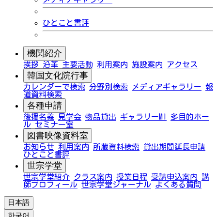
ひとこと書評
機関紹介
挨拶
沿革
主要活動
利用案内
施設案内
アクセス
韓国文化院行事
カレンダーで検索
分野別検索
メディアギャラリー
報
道資料検索
各種申請
後援名義
見学会
物品貸出
ギャラリーMI
多目的ホー
ル
セミナー室
図書映像資料室
お知らせ
利用案内
所蔵資料検索
貸出期間延長申請
ひとこと書評
世宗学堂
世宗学堂紹介
クラス案内
授業日程
受講申込案内
講
師プロフィール
世宗学堂ジャーナル
よくある質問
日本語
한국어