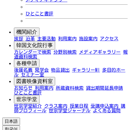
ひとこと書評
機関紹介
挨拶
沿革
主要活動
利用案内
施設案内
アクセス
韓国文化院行事
カレンダーで検索
分野別検索
メディアギャラリー
報
道資料検索
各種申請
後援名義
見学会
物品貸出
ギャラリーMI
多目的ホー
ル
セミナー室
図書映像資料室
お知らせ
利用案内
所蔵資料検索
貸出期間延長申請
ひとこと書評
世宗学堂
世宗学堂紹介
クラス案内
授業日程
受講申込案内
講
師プロフィール
世宗学堂ジャーナル
よくある質問
日本語
한국어