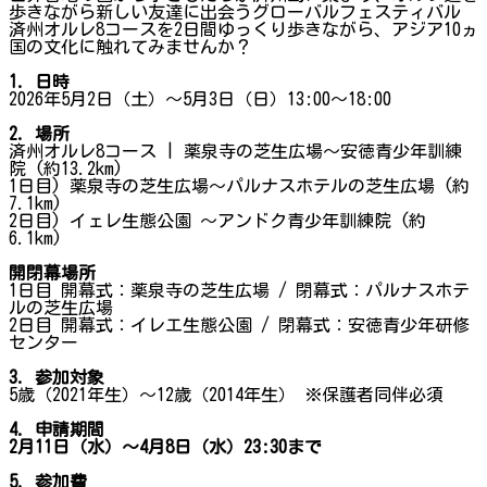
歩きながら新しい友達に出会うグローバルフェスティバル
済州オルレ8コースを2日間ゆっくり歩きながら、アジア10ヵ
国の文化に触れてみませんか？
1. 日時
2026年5月2日（土）～5月3日（日）13:00～18:00
2. 場所
済州オルレ8コース | 薬泉寺の芝生広場～安徳青少年訓練
院 (約13.2km)
1日目) 薬泉寺の芝生広場～パルナスホテルの芝生広場 (約
7.1km)
2日目) イェレ生態公園 ～アンドク青少年訓練院 (約
6.1km)
開閉幕場所
1日目 開幕式：薬泉寺の芝生広場 / 閉幕式：パルナスホテ
ルの芝生広場
2日目 開幕式：イレエ生態公園 / 閉幕式：安徳青少年研修
センター
3. 参加対象
5歳（2021年生）〜12歳（2014年生） ※保護者同伴必須
4. 申請期間
2月11日（水）～4月8日（水）23:30まで
5. 参加費