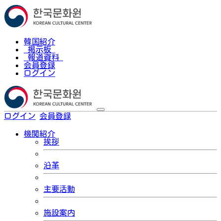
韓国紹介
掲示板
報道資料
会員登録
ログイン
ログイン
会員登録
한국어
機関紹介
挨拶
沿革
主要活動
施設案内