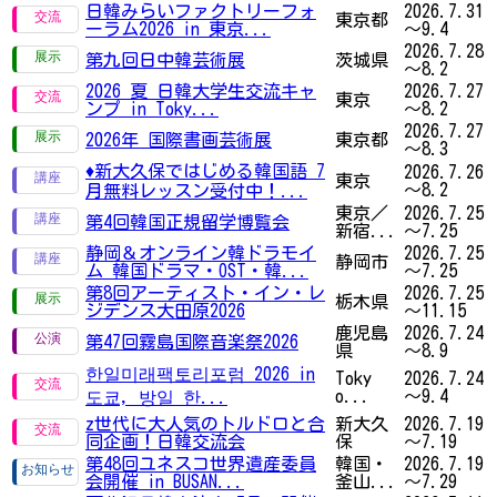
日韓みらいファクトリーフォ
2026.7.31
東京都
ーラム2026 in 東京...
～9.4
2026.7.28
第九回日中韓芸術展
茨城県
～8.2
2026 夏 日韓大学生交流キャ
2026.7.27
東京
ンプ in Toky...
～8.2
2026.7.27
2026年 国際書画芸術展
東京都
～8.3
♦新大久保ではじめる韓国語 7
2026.7.26
東京
～8.2
月無料レッスン受付中！...
東京／
2026.7.25
第4回韓国正規留学博覧会
新宿...
～7.25
静岡＆オンライン韓ドラモイ
2026.7.25
静岡市
ム 韓国ドラマ・OST・韓...
～7.25
第8回アーティスト・イン・レ
2026.7.25
栃木県
ジデンス大田原2026
～11.15
鹿児島
2026.7.24
第47回霧島国際音楽祭2026
県
～8.9
한일미래팩토리포럼 2026 in
Toky
2026.7.24
o...
～9.4
도쿄, 방일 한...
z世代に大人気のトルドロと合
新大久
2026.7.19
同企画！日韓交流会
保
～7.19
第48回ユネスコ世界遺産委員
韓国・
2026.7.19
会開催 in BUSAN...
釜山...
～7.29