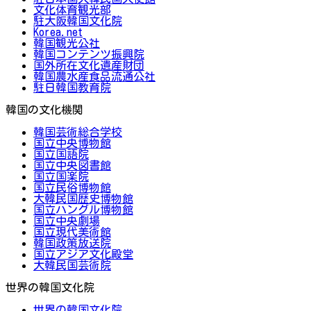
文化体育観光部
駐大阪韓国文化院
Korea.net
韓国観光公社
韓国コンテンツ振興院
国外所在文化遺産財団
韓国農水産食品流通公社
駐日韓国教育院
韓国の文化機関
韓国芸術総合学校
国立中央博物館
国立国語院
国立中央図書館
国立国楽院
国立民俗博物館
大韓民国歴史博物館
国立ハングル博物館
国立中央劇場
国立現代美術館
韓国政策放送院
国立アジア文化殿堂
大韓民国芸術院
世界の韓国文化院
世界の韓国文化院