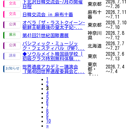
下北沢日韓交流会-7月の開催
2026.7.11
東京都
日程
～7.26
麻布十
2026.7.11
日韓交流会 in 麻布十番
番
～7.11
オペラ「ザ・ラストクイーン-
2026.7.10
東京都
朝鮮王朝最後の皇太子妃-...
～7.10
神奈川
2026.7.8
第41回21世紀国際書展
県
～7.12
パシフィック・ミュージッ
2026.7.7
北海道
ク・フェスティバル（PMF)...
～7.27
◆ソウルメイト韓国語学校 |
2026.7.6
東京
初級クラス特別無料体験...
～7.13
東京
世界遺産アカデミー講演会
2026.7.4
都・
『第48回世界遺産委員会と...
～7.4
千...
1
2
3
4
5
6
7
8
9
10
Next
»