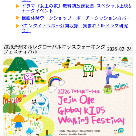
▶
ドラマ『女王の家』無料初放送記念 スペシャル上映&
トークイベント
▶
民画体験ワークショップ：ポーチ・クッションカバー
▶
Kエンタメ・ラボ～公開収録「集まれ！K-ドラマ研究
会」
2026済州オルレグローバルキッズウォーキング
2026-02-24
フェスティバル