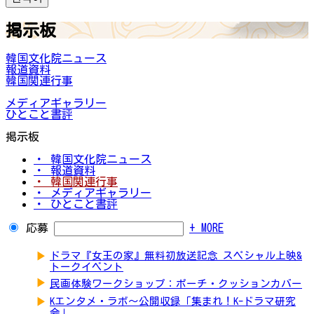
掲示板
韓国文化院ニュース
報道資料
韓国関連行事
メディアギャラリー
ひとこと書評
掲示板
・ 韓国文化院ニュース
・ 報道資料
・ 韓国関連行事
・ メディアギャラリー
・ ひとこと書評
応募
+ MORE
▶
ドラマ『女王の家』無料初放送記念 スペシャル上映&
トークイベント
▶
民画体験ワークショップ：ポーチ・クッションカバー
▶
Kエンタメ・ラボ～公開収録「集まれ！K-ドラマ研究
会」