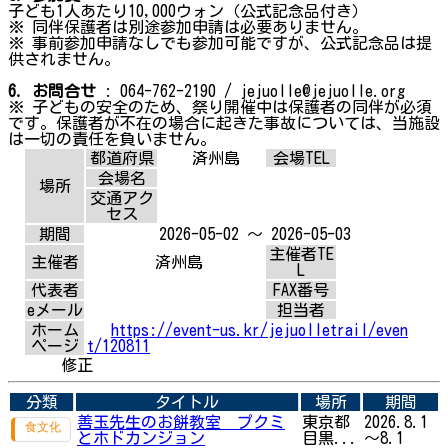
子ども1人あたり10,000ウォン（公式記念品付き）
※ 同伴保護者は別途参加申請は必要ありません。
※ 事前参加申請なしでも参加可能ですが、公式記念品は提
供されません。
6. お問合せ
: 064-762-2190 / jejuolle@jejuolle.org
※ 子どもの安全のため、祭り開催中は保護者の同伴が必須
です。保護者が不在の場合に起きた事故については、当施設
は一切の責任を負いません。
都道府県
済州島
会場TEL
会場名
場所
交通アク
セス
期間
2026-05-02 ～ 2026-05-03
主催者TE
主催者
済州島
L
代表者
FAX番号
eメール
担当者
ホーム
https://event-us.kr/jejuolletrail/even
ページ
t/120811
修正
分類
タイトル
場所
期間
善玉先生のお餅教室 プクミ
東京都
2026.8.1
とホドカンジョン
目黒...
～8.1