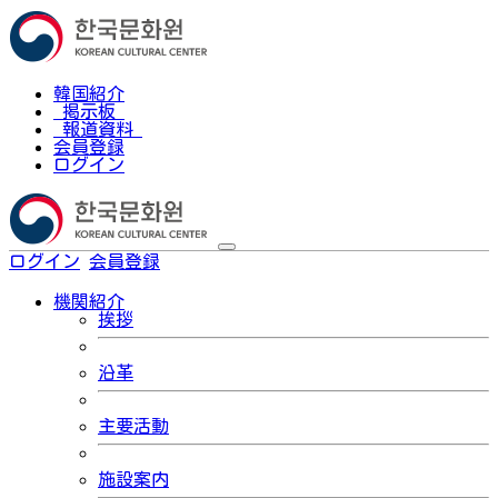
韓国紹介
掲示板
報道資料
会員登録
ログイン
ログイン
会員登録
한국어
機関紹介
挨拶
沿革
主要活動
施設案内