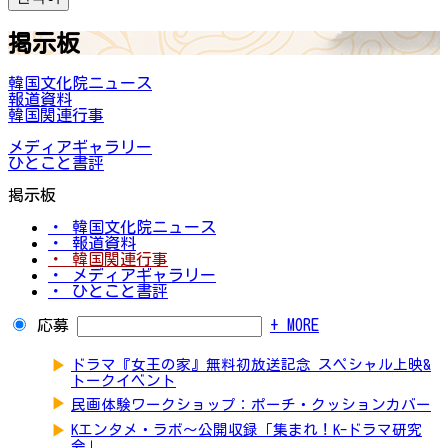
掲示板
韓国文化院ニュース
報道資料
韓国関連行事
メディアギャラリー
ひとこと書評
掲示板
・ 韓国文化院ニュース
・ 報道資料
・ 韓国関連行事
・ メディアギャラリー
・ ひとこと書評
応募
+ MORE
▶
ドラマ『女王の家』無料初放送記念 スペシャル上映&
トークイベント
▶
民画体験ワークショップ：ポーチ・クッションカバー
▶
Kエンタメ・ラボ～公開収録「集まれ！K-ドラマ研究
会」