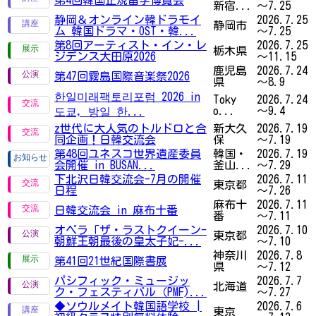
新宿...
～7.25
静岡＆オンライン韓ドラモイ
2026.7.25
静岡市
ム 韓国ドラマ・OST・韓...
～7.25
第8回アーティスト・イン・レ
2026.7.25
栃木県
ジデンス大田原2026
～11.15
鹿児島
2026.7.24
第47回霧島国際音楽祭2026
県
～8.9
한일미래팩토리포럼 2026 in
Toky
2026.7.24
o...
～9.4
도쿄, 방일 한...
z世代に大人気のトルドロと合
新大久
2026.7.19
同企画！日韓交流会
保
～7.19
第48回ユネスコ世界遺産委員
韓国・
2026.7.19
会開催 in BUSAN...
釜山...
～7.29
下北沢日韓交流会-7月の開催
2026.7.11
東京都
日程
～7.26
麻布十
2026.7.11
日韓交流会 in 麻布十番
番
～7.11
オペラ「ザ・ラストクイーン-
2026.7.10
東京都
朝鮮王朝最後の皇太子妃-...
～7.10
神奈川
2026.7.8
第41回21世紀国際書展
県
～7.12
パシフィック・ミュージッ
2026.7.7
北海道
ク・フェスティバル（PMF)...
～7.27
◆ソウルメイト韓国語学校 |
2026.7.6
東京