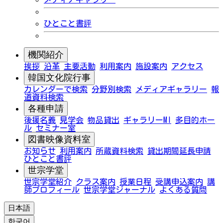
ひとこと書評
機関紹介
挨拶
沿革
主要活動
利用案内
施設案内
アクセス
韓国文化院行事
カレンダーで検索
分野別検索
メディアギャラリー
報
道資料検索
各種申請
後援名義
見学会
物品貸出
ギャラリーMI
多目的ホー
ル
セミナー室
図書映像資料室
お知らせ
利用案内
所蔵資料検索
貸出期間延長申請
ひとこと書評
世宗学堂
世宗学堂紹介
クラス案内
授業日程
受講申込案内
講
師プロフィール
世宗学堂ジャーナル
よくある質問
日本語
한국어