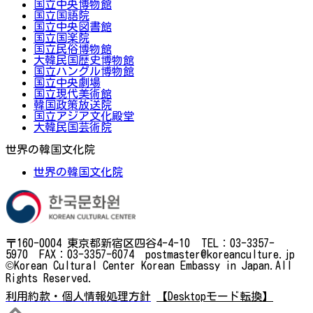
国立中央博物館
国立国語院
国立中央図書館
国立国楽院
国立民俗博物館
大韓民国歴史博物館
国立ハングル博物館
国立中央劇場
国立現代美術館
韓国政策放送院
国立アジア文化殿堂
大韓民国芸術院
世界の韓国文化院
世界の韓国文化院
〒160-0004 東京都新宿区四谷4-4-10 TEL：03-3357-
5970 FAX：03-3357-6074 postmaster@koreanculture.jp
©Korean Cultural Center Korean Embassy in Japan.All
Rights Reserved.
利用約款・個人情報処理方針
【Desktopモード転換】