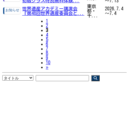
初級クラス特別無料体験...
～7.13
東京
世界遺産アカデミー講演会
2026.7.4
都・
『第48回世界遺産委員会と...
～7.4
千...
1
2
3
4
5
6
7
8
9
10
Next
»