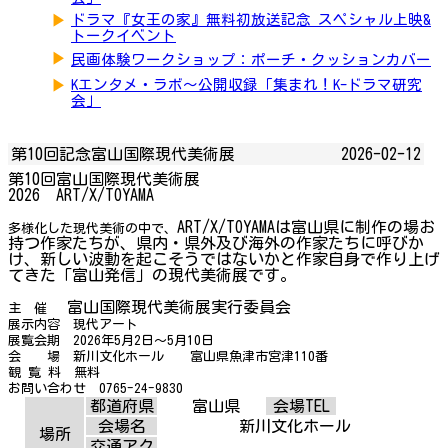
▶
ドラマ『女王の家』無料初放送記念 スペシャル上映&
トークイベント
▶
民画体験ワークショップ：ポーチ・クッションカバー
▶
Kエンタメ・ラボ～公開収録「集まれ！K-ドラマ研究
会」
第10回記念富山国際現代美術展
2026-02-12
第10回富山国際現代美術展
2026 ART/X/TOYAMA
ART/X/TOYAMAは富山県に制作の場お
多様化した現代美術の中で、
持つ作家たちが、県内・県外及び海外の作家たちに呼びか
け、新しい波動を起こそうではないかと作家自身で作り上げ
てきた「富山発信」の現代美術展です。
富山国際現代美術展実行委員会
主 催
展示内容 現代アート
展覧会期 2026年5月2日～5月10日
会 場 新川文化ホール 富山県魚津市宮津110番
観 覧 料 無料
お問い合わせ 0765-24-9830
都道府県
富山県
会場TEL
会場名
新川文化ホール
場所
交通アク