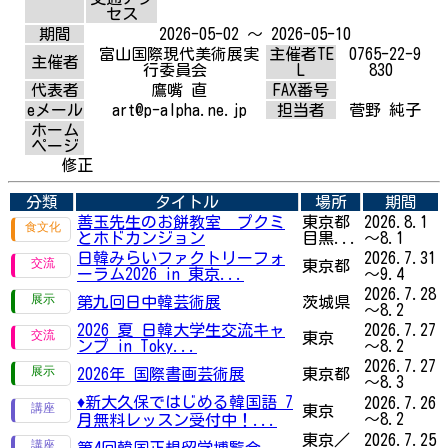
セス
期間
2026-05-02 ～ 2026-05-10
富山国際現代美術展実
主催者TE
0765-22-9
主催者
行委員会
L
830
代表者
鷹嘴 直
FAX番号
eメール
art@p-alpha.ne.jp
担当者
菅野 純子
ホーム
ページ
修正
分類
タイトル
場所
期間
善玉先生のお餅教室 プクミ
東京都
2026.8.1
とホドカンジョン
目黒...
～8.1
日韓みらいファクトリーフォ
2026.7.31
東京都
ーラム2026 in 東京...
～9.4
2026.7.28
第九回日中韓芸術展
茨城県
～8.2
2026 夏 日韓大学生交流キャ
2026.7.27
東京
ンプ in Toky...
～8.2
2026.7.27
2026年 国際書画芸術展
東京都
～8.3
♦新大久保ではじめる韓国語 7
2026.7.26
東京
～8.2
月無料レッスン受付中！...
東京／
2026.7.25
第4回韓国正規留学博覧会