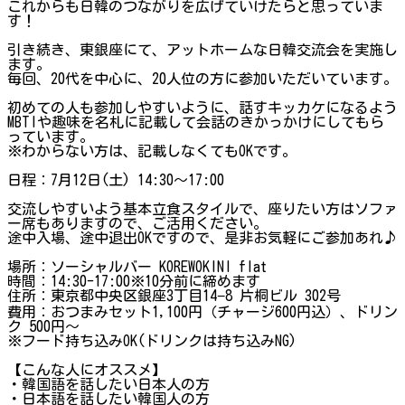
これからも日韓のつながりを広げていけたらと思っていま
す！
引き続き、東銀座にて、アットホームな日韓交流会を実施し
ます。
毎回、20代を中心に、20人位の方に参加いただいています。
初めての人も参加しやすいように、話すキッカケになるよう
MBTIや趣味を名札に記載して会話のきかっかけにしてもら
っています。
※わからない方は、記載しなくてもOKです。
日程：7月12日(土) 14:30～17:00
交流しやすいよう基本立食スタイルで、座りたい方はソファ
ー席もありますので、ご活用ください。
途中入場、途中退出OKですので、是非お気軽にご参加あれ♪
場所：ソーシャルバー KOREWOKINI flat
時間：14:30-17:00※10分前に締めます
住所：東京都中央区銀座3丁目14−8 片桐ビル 302号
費用：おつまみセット1,100円（チャージ600円込）、ドリン
ク 500円〜
※フード持ち込みOK(ドリンクは持ち込みNG)
【こんな人にオススメ】
・韓国語を話したい日本人の方
・日本語を話したい韓国人の方