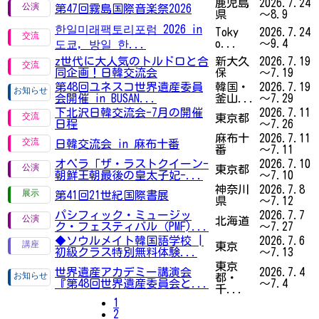
鹿児島
2026.7.24
第47回霧島国際音楽祭2026
県
～8.9
한일미래팩토리포럼 2026 in
Toky
2026.7.24
o...
～9.4
도쿄, 방일 한...
z世代に大人気のトルドロと合
新大久
2026.7.19
同企画！日韓交流会
保
～7.19
第48回ユネスコ世界遺産委員
韓国・
2026.7.19
会開催 in BUSAN...
釜山...
～7.29
下北沢日韓交流会-7月の開催
2026.7.11
東京都
日程
～7.26
麻布十
2026.7.11
日韓交流会 in 麻布十番
番
～7.11
オペラ「ザ・ラストクイーン-
2026.7.10
東京都
朝鮮王朝最後の皇太子妃-...
～7.10
神奈川
2026.7.8
第41回21世紀国際書展
県
～7.12
パシフィック・ミュージッ
2026.7.7
北海道
ク・フェスティバル（PMF)...
～7.27
◆ソウルメイト韓国語学校 |
2026.7.6
東京
初級クラス特別無料体験...
～7.13
東京
世界遺産アカデミー講演会
2026.7.4
都・
『第48回世界遺産委員会と...
～7.4
千...
1
2