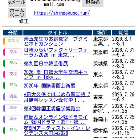
eメール
担当者
mail.com
ホーム
https://shinookubo.fun/
ページ
修正
分類
タイトル
場所
期間
善玉先生のお餅教室 プクミ
東京都
2026.8.1
とホドカンジョン
目黒...
～8.1
日韓みらいファクトリーフォ
2026.7.31
東京都
ーラム2026 in 東京...
～9.4
2026.7.28
第九回日中韓芸術展
茨城県
～8.2
2026 夏 日韓大学生交流キャ
2026.7.27
東京
ンプ in Toky...
～8.2
2026.7.27
2026年 国際書画芸術展
東京都
～8.3
♦新大久保ではじめる韓国語 7
2026.7.26
東京
～8.2
月無料レッスン受付中！...
東京／
2026.7.25
第4回韓国正規留学博覧会
新宿...
～7.25
静岡＆オンライン韓ドラモイ
2026.7.25
静岡市
ム 韓国ドラマ・OST・韓...
～7.25
第8回アーティスト・イン・レ
2026.7.25
栃木県
ジデンス大田原2026
～11.15