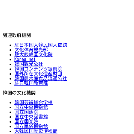
関連政府機関
駐日本国大韓民国大使館
文化体育観光部
駐大阪韓国文化院
Korea.net
韓国観光公社
韓国コンテンツ振興院
国外所在文化遺産財団
韓国農水産食品流通公社
駐日韓国教育院
韓国の文化機関
韓国芸術総合学校
国立中央博物館
国立国語院
国立中央図書館
国立国楽院
国立民俗博物館
大韓民国歴史博物館