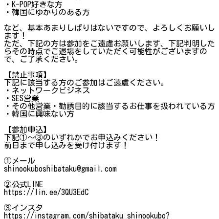
・K-POP好きな方
・韓国にゆかりのある方
など、基本あまりしばりはないですので、よろしくお願いし
ます！
ただ、下記の方は参加をご遠慮お願いします、下記判明した
らその時点でご退場をしていただく可能性がございますの
で、ご了承ください。
【禁止事項】
下記に該当する方のご参加はご遠慮ください。
・ネットワークビジネス
・SES営業
・その他営業・勧誘目的に該当するお仕事を扱われている方
・韓国に興味ない方
【参加申込】
下記①～③のいずれかでお申込みください！
前日まで申し込みを受け付けます！
①メール
shinookuboshibataku@gmail.com
②公式LINE
https://lin.ee/3QU3EdC
③インスタ
https://instagram.com/shibataku_shinookubo?