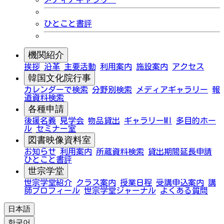
ひとこと書評
機関紹介
挨拶
沿革
主要活動
利用案内
施設案内
アクセス
韓国文化院行事
カレンダーで検索
分野別検索
メディアギャラリー
報
道資料検索
各種申請
後援名義
見学会
物品貸出
ギャラリーMI
多目的ホー
ル
セミナー室
図書映像資料室
お知らせ
利用案内
所蔵資料検索
貸出期間延長申請
ひとこと書評
世宗学堂
世宗学堂紹介
クラス案内
授業日程
受講申込案内
講
師プロフィール
世宗学堂ジャーナル
よくある質問
日本語
한국어