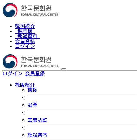
韓国紹介
掲示板
報道資料
会員登録
ログイン
ログイン
会員登録
한국어
機関紹介
挨拶
沿革
主要活動
施設案内