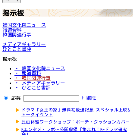
掲示板
韓国文化院ニュース
報道資料
韓国関連行事
メディアギャラリー
ひとこと書評
掲示板
・ 韓国文化院ニュース
・ 報道資料
・ 韓国関連行事
・ メディアギャラリー
・ ひとこと書評
応募
+ MORE
▶
ドラマ『女王の家』無料初放送記念 スペシャル上映&
トークイベント
▶
民画体験ワークショップ：ポーチ・クッションカバー
▶
Kエンタメ・ラボ～公開収録「集まれ！K-ドラマ研究
会」