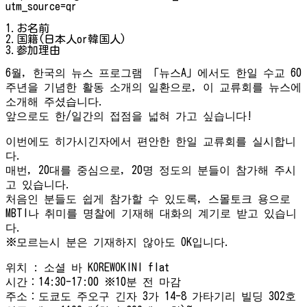
utm_source=qr
1.お名前
2.国籍(日本人or韓国人)
3.参加理由
6월, 한국의 뉴스 프로그램 「뉴스A」에서도 한일 수교 60
주년을 기념한 활동 소개의 일환으로, 이 교류회를 뉴스에
소개해 주셨습니다.
앞으로도 한/일간의 접점을 넓혀 가고 싶습니다!
이번에도 히가시긴자에서 편안한 한일 교류회를 실시합니
다.
매번, 20대를 중심으로, 20명 정도의 분들이 참가해 주시
고 있습니다.
처음인 분들도 쉽게 참가할 수 있도록, 스몰토크 용으로
MBTI나 취미를 명찰에 기재해 대화의 계기로 받고 있습니
다.
※모르는시 분은 기재하지 않아도 OK입니다.
위치 : 소셜 바 KOREWOKINI flat
시간：14:30-17:00 ※10분 전 마감
주소：도쿄도 주오구 긴자 3가 14-8 가타기리 빌딩 302호