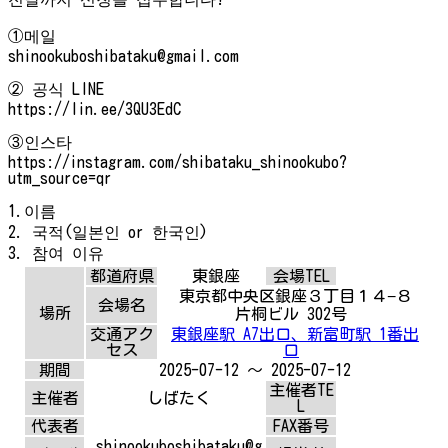
①메일
shinookuboshibataku@gmail.com
② 공식 LINE
https://lin.ee/3QU3EdC
③인스타
https://instagram.com/shibataku_shinookubo?
utm_source=qr
1.이름
2. 국적(일본인 or 한국인)
3. 참여 이유
都道府県
東銀座
会場TEL
東京都中央区銀座３丁目１４−８
会場名
場所
片桐ビル 302号
交通アク
東銀座駅 A7出口、新富町駅 1番出
セス
口
期間
2025-07-12 ～ 2025-07-12
主催者TE
主催者
しばたく
L
代表者
FAX番号
shinookuboshibataku@g