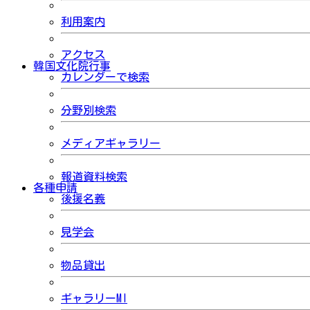
利用案内
アクセス
韓国文化院行事
カレンダーで検索
分野別検索
メディアギャラリー
報道資料検索
各種申請
後援名義
見学会
物品貸出
ギャラリーMI