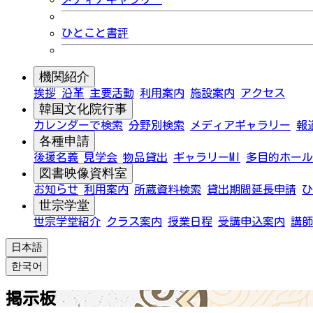
ひとこと書評
機関紹介
挨拶
沿革
主要活動
利用案内
施設案内
アクセス
韓国文化院行事
カレンダーで検索
分野別検索
メディアギャラリー
報
各種申請
後援名義
見学会
物品貸出
ギャラリーMI
多目的ホール
図書映像資料室
お知らせ
利用案内
所蔵資料検索
貸出期間延長申請
ひ
世宗学堂
世宗学堂紹介
クラス案内
授業日程
受講申込案内
講師
日本語
한국어
掲示板