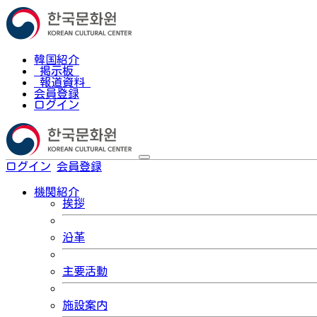
韓国紹介
掲示板
報道資料
会員登録
ログイン
ログイン
会員登録
한국어
機関紹介
挨拶
沿革
主要活動
施設案内