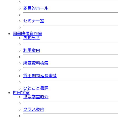
多目的ホール
セミナー室
図書映像資料室
お知らせ
利用案内
所蔵資料検索
貸出期間延長申請
ひとこと書評
世宗学堂
世宗学堂紹介
クラス案内