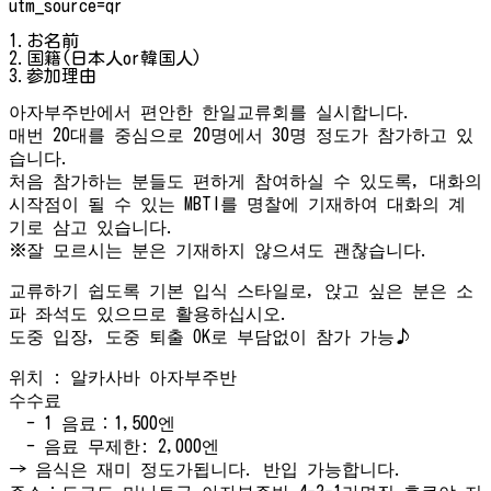
utm_source=qr
1.お名前
2.国籍(日本人or韓国人)
3.参加理由
아자부주반에서 편안한 한일교류회를 실시합니다.
매번 20대를 중심으로 20명에서 30명 정도가 참가하고 있
습니다.
처음 참가하는 분들도 편하게 참여하실 수 있도록, 대화의
시작점이 될 수 있는 MBTI를 명찰에 기재하여 대화의 계
기로 삼고 있습니다.
※잘 모르시는 분은 기재하지 않으셔도 괜찮습니다.
교류하기 쉽도록 기본 입식 스타일로, 앉고 싶은 분은 소
파 좌석도 있으므로 활용하십시오.
도중 입장, 도중 퇴출 OK로 부담없이 참가 가능♪
위치 : 알카사바 아자부주반
수수료
- 1 음료：1,500엔
- 음료 무제한: 2,000엔
→ 음식은 재미 정도가됩니다. 반입 가능합니다.