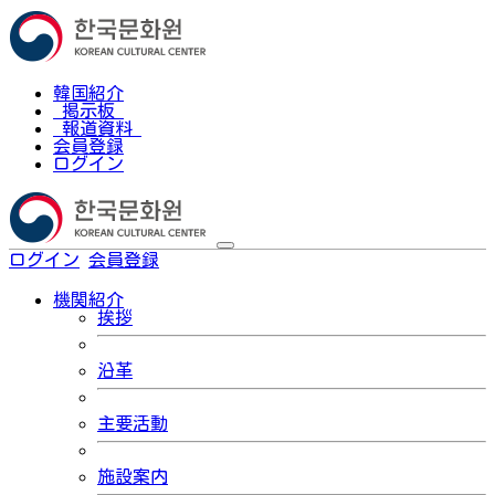
韓国紹介
掲示板
報道資料
会員登録
ログイン
ログイン
会員登録
한국어
機関紹介
挨拶
沿革
主要活動
施設案内