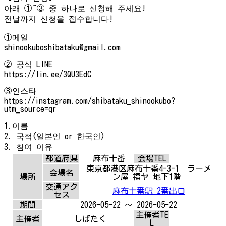
아래 ①~③ 중 하나로 신청해 주세요!
전날까지 신청을 접수합니다!
①메일
shinookuboshibataku@gmail.com
② 공식 LINE
https://lin.ee/3QU3EdC
③인스타
https://instagram.com/shibataku_shinookubo?
utm_source=qr
1.이름
2. 국적(일본인 or 한국인)
3. 참여 이유
都道府県
麻布十番
会場TEL
東京都港区麻布十番4-3-1 ラーメ
会場名
場所
ン屋 福ヤ 地下1階
交通アク
麻布十番駅 2番出口
セス
期間
2026-05-22 ～ 2026-05-22
主催者TE
主催者
しばたく
L