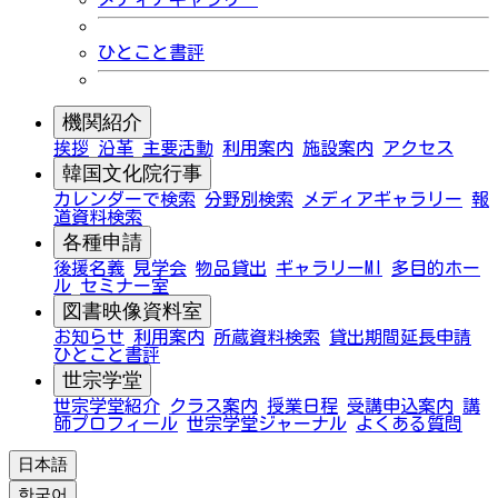
ひとこと書評
機関紹介
挨拶
沿革
主要活動
利用案内
施設案内
アクセス
韓国文化院行事
カレンダーで検索
分野別検索
メディアギャラリー
報
道資料検索
各種申請
後援名義
見学会
物品貸出
ギャラリーMI
多目的ホー
ル
セミナー室
図書映像資料室
お知らせ
利用案内
所蔵資料検索
貸出期間延長申請
ひとこと書評
世宗学堂
世宗学堂紹介
クラス案内
授業日程
受講申込案内
講
師プロフィール
世宗学堂ジャーナル
よくある質問
日本語
한국어