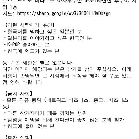
주소：도쿄도 미나토구 아자부주반 4-3-1라면집 후쿠야 지
하 1층
지도: https://share.google/Wv373000il8aDbXgn
【이런 사람에게 추천】
・한국어를 말하고 싶은 일본인 분
・일본어를 이야기하고 싶은 한국인 분
・K-POP 좋아하는 분
・한국에 연고가 있는 분
등 기본 제한은 별로 없습니다.
다만 아래에 해당되는 분은 참가를 삼가 주십시오. 아래
사항이 판명되면 그 시점에서 퇴장을 해야 할 수도 있는
점 양해 바랍니다.
【금지 사항】
· 모든 권유 행위 (네트워크 비즈니스, 종교, 비즈니스
등)
・다른 참가자에게 폐를 끼치는 행위
・감염증 예방을 위해 컨디션이 좋지 않은 분의 참가
・한국에 흥미 없는 분
【참가 신청】