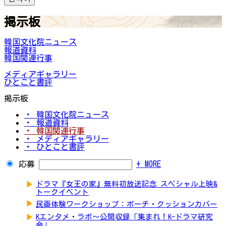
掲示板
韓国文化院ニュース
報道資料
韓国関連行事
メディアギャラリー
ひとこと書評
掲示板
・ 韓国文化院ニュース
・ 報道資料
・ 韓国関連行事
・ メディアギャラリー
・ ひとこと書評
応募
+ MORE
▶
ドラマ『女王の家』無料初放送記念 スペシャル上映&
トークイベント
▶
民画体験ワークショップ：ポーチ・クッションカバー
▶
Kエンタメ・ラボ～公開収録「集まれ！K-ドラマ研究
会」