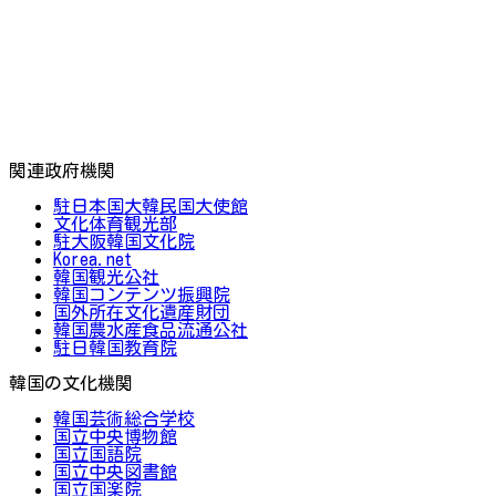
関連政府機関
駐日本国大韓民国大使館
文化体育観光部
駐大阪韓国文化院
Korea.net
韓国観光公社
韓国コンテンツ振興院
国外所在文化遺産財団
韓国農水産食品流通公社
駐日韓国教育院
韓国の文化機関
韓国芸術総合学校
国立中央博物館
国立国語院
国立中央図書館
国立国楽院