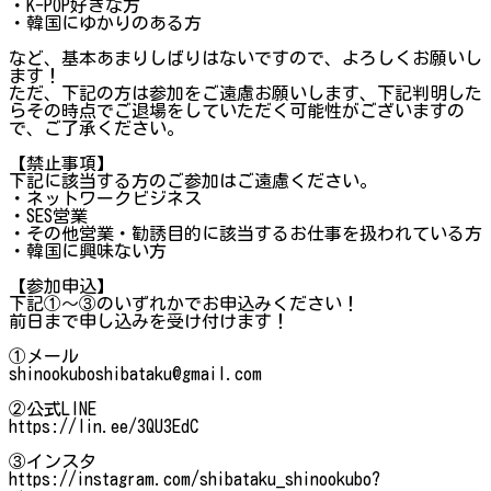
・K-POP好きな方
・韓国にゆかりのある方
など、基本あまりしばりはないですので、よろしくお願いし
ます！
ただ、下記の方は参加をご遠慮お願いします、下記判明した
らその時点でご退場をしていただく可能性がございますの
で、ご了承ください。
【禁止事項】
下記に該当する方のご参加はご遠慮ください。
・ネットワークビジネス
・SES営業
・その他営業・勧誘目的に該当するお仕事を扱われている方
・韓国に興味ない方
【参加申込】
下記①～③のいずれかでお申込みください！
前日まで申し込みを受け付けます！
①メール
shinookuboshibataku@gmail.com
②公式LINE
https://lin.ee/3QU3EdC
③インスタ
https://instagram.com/shibataku_shinookubo?