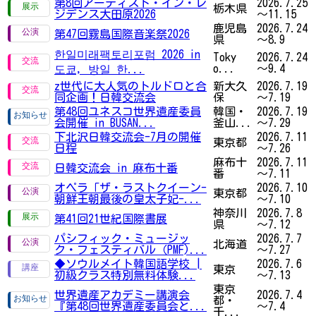
第8回アーティスト・イン・レ
2026.7.25
栃木県
ジデンス大田原2026
～11.15
鹿児島
2026.7.24
第47回霧島国際音楽祭2026
県
～8.9
한일미래팩토리포럼 2026 in
Toky
2026.7.24
o...
～9.4
도쿄, 방일 한...
z世代に大人気のトルドロと合
新大久
2026.7.19
同企画！日韓交流会
保
～7.19
第48回ユネスコ世界遺産委員
韓国・
2026.7.19
会開催 in BUSAN...
釜山...
～7.29
下北沢日韓交流会-7月の開催
2026.7.11
東京都
日程
～7.26
麻布十
2026.7.11
日韓交流会 in 麻布十番
番
～7.11
オペラ「ザ・ラストクイーン-
2026.7.10
東京都
朝鮮王朝最後の皇太子妃-...
～7.10
神奈川
2026.7.8
第41回21世紀国際書展
県
～7.12
パシフィック・ミュージッ
2026.7.7
北海道
ク・フェスティバル（PMF)...
～7.27
◆ソウルメイト韓国語学校 |
2026.7.6
東京
初級クラス特別無料体験...
～7.13
東京
世界遺産アカデミー講演会
2026.7.4
都・
『第48回世界遺産委員会と...
～7.4
千...