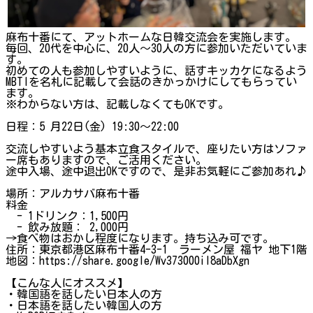
麻布十番にて、アットホームな日韓交流会を実施します。
毎回、20代を中心に、20人～30人の方に参加いただいていま
す。
初めての人も参加しやすいように、話すキッカケになるよう
MBTIを名札に記載して会話のきかっかけにしてもらってい
ます。
※わからない方は、記載しなくてもOKです。
日程：5 月22日(金) 19:30～22:00
交流しやすいよう基本立食スタイルで、座りたい方はソファ
ー席もありますので、ご活用ください。
途中入場、途中退出OKですので、是非お気軽にご参加あれ♪
場所：アルカサバ麻布十番
料金
- 1ドリンク：1,500円
- 飲み放題： 2,000円
→食べ物はおかし程度になります。持ち込み可です。
住所：東京都港区麻布十番4-3-1 ラーメン屋 福ヤ 地下1階
地図：https://share.google/Wv373000il8aDbXgn
【こんな人にオススメ】
・韓国語を話したい日本人の方
・日本語を話したい韓国人の方