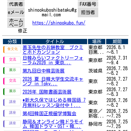
代表者
FAX番号
shinookuboshibataku@g
eメール
担当者
mail.com
ホーム
https://shinookubo.fun/
ページ
修正
分類
タイトル
場所
期間
善玉先生のお餅教室 プクミ
東京都
2026.8.1
とホドカンジョン
目黒...
～8.1
日韓みらいファクトリーフォ
2026.7.31
東京都
ーラム2026 in 東京...
～9.4
2026.7.28
第九回日中韓芸術展
茨城県
～8.2
2026 夏 日韓大学生交流キャ
2026.7.27
東京
ンプ in Toky...
～8.2
2026.7.27
2026年 国際書画芸術展
東京都
～8.3
♦新大久保ではじめる韓国語 7
2026.7.26
東京
～8.2
月無料レッスン受付中！...
東京／
2026.7.25
第4回韓国正規留学博覧会
新宿...
～7.25
静岡＆オンライン韓ドラモイ
2026.7.25
静岡市
ム 韓国ドラマ・OST・韓...
～7.25