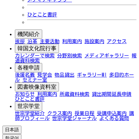
ひとこと書評
機関紹介
挨拶
沿革
主要活動
利用案内
施設案内
アクセス
韓国文化院行事
カレンダーで検索
分野別検索
メディアギャラリー
報
道資料検索
各種申請
後援名義
見学会
物品貸出
ギャラリーMI
多目的ホー
ル
セミナー室
図書映像資料室
お知らせ
利用案内
所蔵資料検索
貸出期間延長申請
ひとこと書評
世宗学堂
世宗学堂紹介
クラス案内
授業日程
受講申込案内
講
師プロフィール
世宗学堂ジャーナル
よくある質問
日本語
한국어