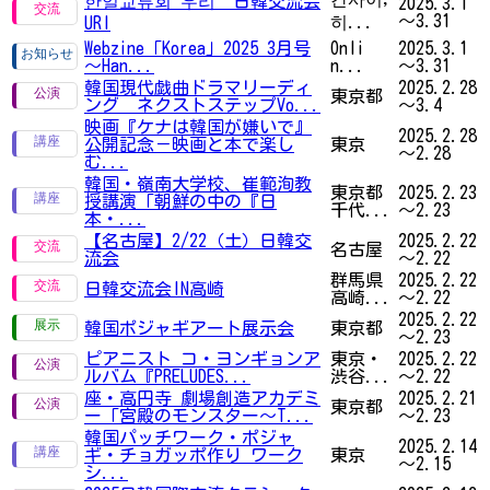
한일교류회 우리 日韓交流会
2025.3.1
～3.31
히...
URI
Webzine「Korea」2025 3月号
Onli
2025.3.1
～Han...
n...
～3.31
韓国現代戯曲ドラマリーディ
2025.2.28
東京都
ング ネクストステップVo...
～3.4
映画『ケナは韓国が嫌いで』
2025.2.28
公開記念－映画と本で楽し
東京
～2.28
む...
韓国・嶺南大学校、崔範洵教
東京都
2025.2.23
授講演「朝鮮の中の『日
千代...
～2.23
本・...
【名古屋】2/22（土）日韓交
2025.2.22
名古屋
流会
～2.22
群馬県
2025.2.22
日韓交流会IN高崎
高崎...
～2.22
2025.2.22
韓国ポジャギアート展示会
東京都
～2.23
ピアニスト コ・ヨンギョンア
東京・
2025.2.22
ルバム『PRELUDES...
渋谷...
～2.22
座・高円寺 劇場創造アカデミ
2025.2.21
東京都
ー「宮殿のモンスター～T...
～2.23
韓国パッチワーク・ポジャ
2025.2.14
ギ・チョガッポ作り ワーク
東京
～2.15
シ...