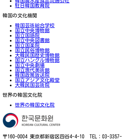
韓国農水産食品流通公社
駐日韓国教育院
韓国の文化機関
韓国芸術総合学校
国立中央博物館
国立国語院
国立中央図書館
国立国楽院
国立民俗博物館
大韓民国歴史博物館
国立ハングル博物館
国立中央劇場
国立現代美術館
韓国政策放送院
国立アジア文化殿堂
大韓民国芸術院
世界の韓国文化院
世界の韓国文化院
〒160-0004 東京都新宿区四谷4-4-10 TEL：03-3357-