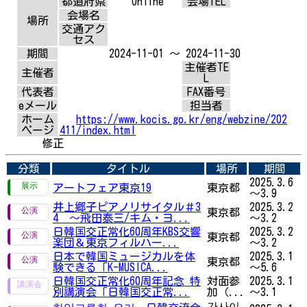
都道府県
Online
会場TEL
会場名
場所
交通アク
セス
期間
2024-11-01 ～ 2024-11-30
主催者TE
主催者
L
代表者
FAX番号
eメール
担当者
ホーム
https://www.kocis.go.kr/eng/webzine/202
ページ
411/index.html
修正
分類
タイトル
場所
期間
2025.3.6
アートフェア東京19
東京都
～3.9
井上郷子ピアノリサイタル＃3
2025.3.2
東京都
4 ～飛田泰三/キム・ヨ...
～3.2
日韓国交正常化60周年KBS交響
2025.3.2
東京都
楽団＆東京フィルハー...
～3.2
日本で韓国ミュージカルを体
2025.3.1
東京都
験できる「K-MUSICA...
～5.6
日韓国交正常化60周年記念 特
対面参
2025.3.1
別講演会「日韓国交正常...
加（...
～3.1
간사이,