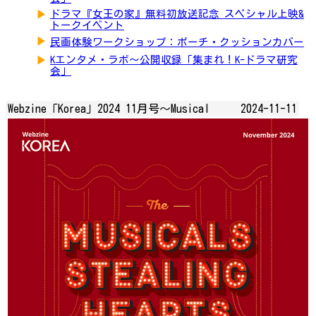
▶
ドラマ『女王の家』無料初放送記念 スペシャル上映&
トークイベント
▶
民画体験ワークショップ：ポーチ・クッションカバー
▶
Kエンタメ・ラボ～公開収録「集まれ！K-ドラマ研究
会」
Webzine「Korea」2024 11月号～Musical
2024-11-11