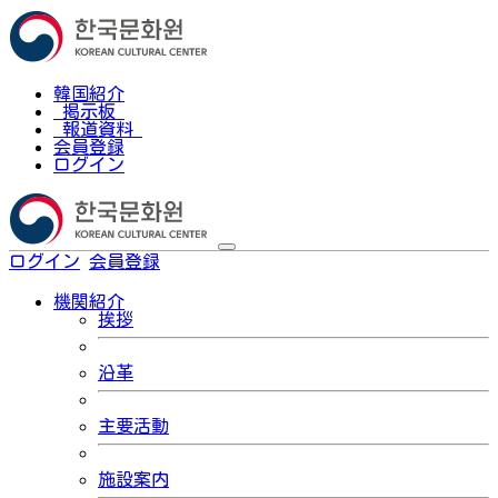
韓国紹介
掲示板
報道資料
会員登録
ログイン
ログイン
会員登録
한국어
機関紹介
挨拶
沿革
主要活動
施設案内