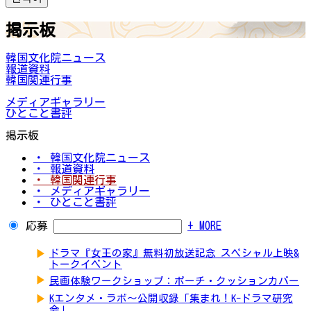
掲示板
韓国文化院ニュース
報道資料
韓国関連行事
メディアギャラリー
ひとこと書評
掲示板
・ 韓国文化院ニュース
・ 報道資料
・ 韓国関連行事
・ メディアギャラリー
・ ひとこと書評
応募
+ MORE
▶
ドラマ『女王の家』無料初放送記念 スペシャル上映&
トークイベント
▶
民画体験ワークショップ：ポーチ・クッションカバー
▶
Kエンタメ・ラボ～公開収録「集まれ！K-ドラマ研究
会」