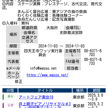
◎内容 ステージ演舞：プレステージ、古代交流、現代交
流、
まんぷく屋台広場：東アジアの食の祭典
わくわく体験広場：各種体験コーナー
赤舟だんじり広場：記念写真撮影
◎入場料：無料
都道府県
大阪府
会場TEL
会場名
史跡難波宮跡
場所
交通アク
セス
期間
2024-11-03 ～ 2024-11-03
四天王寺ワッソ実行委
主催者TE
06-6371-8
主催者
員会
L
703
06-6371-8
代表者
FAX番号
733
eメール
info@wasso.net
担当者
ホーム
https://www.wasso.net/
ページ
修正
分類
タイトル
場所
期間
2025.3.6
アートフェア東京19
東京都
～3.9
井上郷子ピアノリサイタル＃3
2025.3.2
東京都
4 ～飛田泰三/キム・ヨ...
～3.2