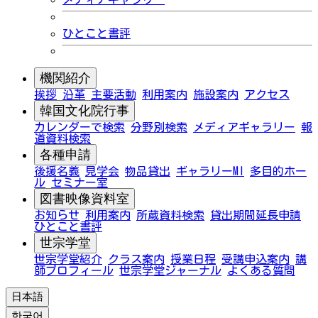
ひとこと書評
機関紹介
挨拶
沿革
主要活動
利用案内
施設案内
アクセス
韓国文化院行事
カレンダーで検索
分野別検索
メディアギャラリー
報
道資料検索
各種申請
後援名義
見学会
物品貸出
ギャラリーMI
多目的ホー
ル
セミナー室
図書映像資料室
お知らせ
利用案内
所蔵資料検索
貸出期間延長申請
ひとこと書評
世宗学堂
世宗学堂紹介
クラス案内
授業日程
受講申込案内
講
師プロフィール
世宗学堂ジャーナル
よくある質問
日本語
한국어