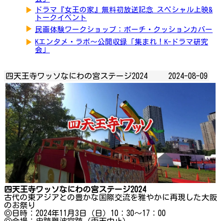
▶
ドラマ『女王の家』無料初放送記念 スペシャル上映&
トークイベント
▶
民画体験ワークショップ：ポーチ・クッションカバー
▶
Kエンタメ・ラボ～公開収録「集まれ！K-ドラマ研究
会」
四天王寺ワッソなにわの宮ステージ2024
2024-08-09
四天王寺ワッソなにわの宮ステージ2024
古代の東アジアとの豊かな国際交流を雅やかに再現した大阪
のお祭り
◎日時：2024年11月3日（日）10：30～17：00
◎会場：史跡難波宮跡（雨天中止）