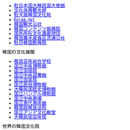
駐日本国大韓民国大使館
文化体育観光部
駐大阪韓国文化院
Korea.net
韓国観光公社
韓国コンテンツ振興院
国外所在文化遺産財団
韓国農水産食品流通公社
駐日韓国教育院
韓国の文化機関
韓国芸術総合学校
国立中央博物館
国立国語院
国立中央図書館
国立国楽院
国立民俗博物館
大韓民国歴史博物館
国立ハングル博物館
国立中央劇場
国立現代美術館
韓国政策放送院
国立アジア文化殿堂
大韓民国芸術院
世界の韓国文化院