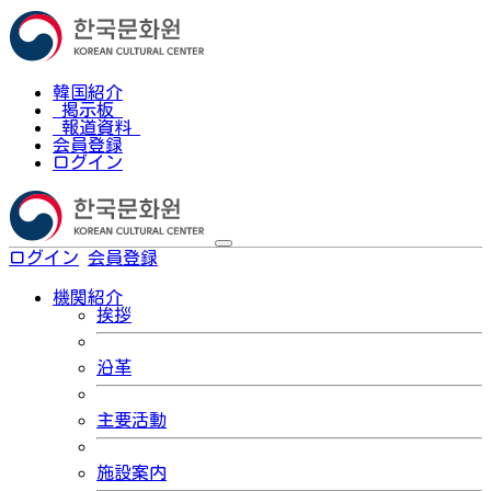
韓国紹介
掲示板
報道資料
会員登録
ログイン
ログイン
会員登録
한국어
機関紹介
挨拶
沿革
主要活動
施設案内