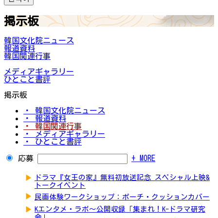
掲示板
韓国文化院ニュース
報道資料
韓国関連行事
メディアギャラリー
ひとこと書評
掲示板
・ 韓国文化院ニュース
・ 報道資料
・ 韓国関連行事
・ メディアギャラリー
・ ひとこと書評
応募
+ MORE
▶
ドラマ『女王の家』無料初放送記念 スペシャル上映&
トークイベント
▶
民画体験ワークショップ：ポーチ・クッションカバー
▶
Kエンタメ・ラボ～公開収録「集まれ！K-ドラマ研究
会」