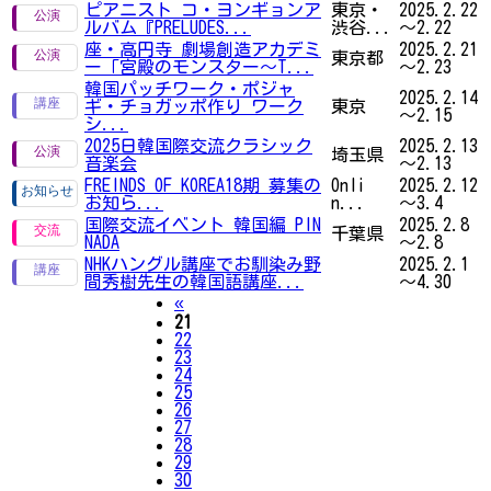
ピアニスト コ・ヨンギョンア
東京・
2025.2.22
ルバム『PRELUDES...
渋谷...
～2.22
座・高円寺 劇場創造アカデミ
2025.2.21
東京都
ー「宮殿のモンスター～T...
～2.23
韓国パッチワーク・ポジャ
2025.2.14
ギ・チョガッポ作り ワーク
東京
～2.15
シ...
2025日韓国際交流クラシック
2025.2.13
埼玉県
音楽会
～2.13
FREINDS OF KOREA18期 募集の
Onli
2025.2.12
お知ら...
n...
～3.4
国際交流イベント 韓国編 PIN
2025.2.8
千葉県
NADA
～2.8
NHKハングル講座でお馴染み野
2025.2.1
間秀樹先生の韓国語講座...
～4.30
Previous
«
21
22
23
24
25
26
27
28
29
30