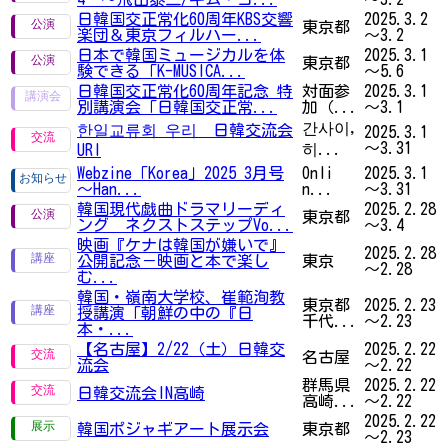
日韓国交正常化60周年KBS交響
2025.3.2
東京都
楽団＆東京フィルハー...
～3.2
日本で韓国ミュージカルを体
2025.3.1
東京都
験できる「K-MUSICA...
～5.6
日韓国交正常化60周年記念 特
対面参
2025.3.1
別講演会「日韓国交正常...
加（...
～3.1
간사이,
한일교류회 우리 日韓交流会
2025.3.1
～3.31
히...
URI
Webzine「Korea」2025 3月号
Onli
2025.3.1
～Han...
n...
～3.31
韓国現代戯曲ドラマリーディ
2025.2.28
東京都
ング ネクストステップVo...
～3.4
映画『ケナは韓国が嫌いで』
2025.2.28
公開記念－映画と本で楽し
東京
～2.28
む...
韓国・嶺南大学校、崔範洵教
東京都
2025.2.23
授講演「朝鮮の中の『日
千代...
～2.23
本・...
【名古屋】2/22（土）日韓交
2025.2.22
名古屋
流会
～2.22
群馬県
2025.2.22
日韓交流会IN高崎
高崎...
～2.22
2025.2.22
韓国ポジャギアート展示会
東京都
～2.23