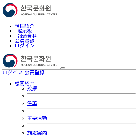
韓国紹介
掲示板
報道資料
会員登録
ログイン
ログイン
会員登録
한국어
機関紹介
挨拶
沿革
主要活動
施設案内