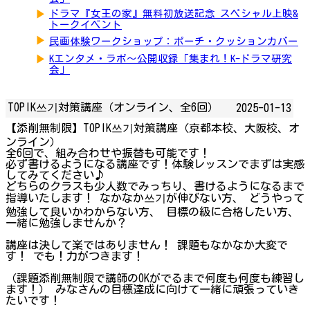
▶
ドラマ『女王の家』無料初放送記念 スペシャル上映&
トークイベント
▶
民画体験ワークショップ：ポーチ・クッションカバー
▶
Kエンタメ・ラボ～公開収録「集まれ！K-ドラマ研究
会」
TOPIK쓰기対策講座（オンライン、全6回）
2025-01-13
【添削無制限】TOPIK쓰기対策講座（京都本校、大阪校、オ
ンライン）
全6回で、組み合わせや振替も可能です！
必ず書けるようになる講座です！体験レッスンでまずは実感
してみてください♪
どちらのクラスも少人数でみっちり、書けるようになるまで
指導いたします！ なかなか쓰기が伸びない方、 どうやって
勉強して良いかわからない方、 目標の級に合格したい方、
一緒に勉強しませんか？
講座は決して楽ではありません！ 課題もなかなか大変で
す！ でも！力がつきます！
（課題添削無制限で講師のOKがでるまで何度も何度も練習し
ます！） みなさんの目標達成に向けて一緒に頑張っていき
たいです！