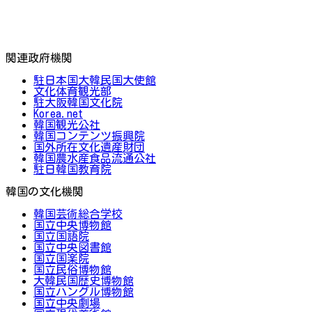
関連政府機関
駐日本国大韓民国大使館
文化体育観光部
駐大阪韓国文化院
Korea.net
韓国観光公社
韓国コンテンツ振興院
国外所在文化遺産財団
韓国農水産食品流通公社
駐日韓国教育院
韓国の文化機関
韓国芸術総合学校
国立中央博物館
国立国語院
国立中央図書館
国立国楽院
国立民俗博物館
大韓民国歴史博物館
国立ハングル博物館
国立中央劇場