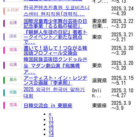
イン...
～5.13
한국콘텐츠진흥원 도쿄비즈니
2025.3.24
～4.20
스센터 현지직원(경력직...
国際児童青少年舞台芸術の日
東京都
2025.3.22
記念事業「るる島の秘密」
台東...
～3.23
『朝鮮人生徒の日記』著者ト
2025.3.21
ークイベント／新たな視点
東京
～3.21
で...
書いて！話して！つながる韓
2025.3.20
国語プロフィール交換会
～3.20
韓国民族芸術団クンドゥル큰
2025.3.20
東京
들 マダン劇公演『烏鵲橋
～3.20
ア...
アーティスト・イン・レジデ
2025.3.15
滋賀県
ンス企画展「李承熙」
～5.11
2025 외국인 한국어 말하기
Onli
2025.3.10
n...
～4.27
대회
2025.3.9
日韓交流会 in 東銀座
東銀座
～3.9
Previous
«
11
12
13
14