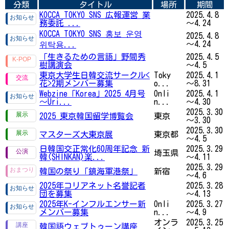
分類
タイトル
場所
期間
KOCCA TOKYO SNS 広報運営 業
2025.4.8
務委託 ...
～4.24
KOCCA TOKYO SNS 홍보 운영
2025.4.8
～4.24
위탁용...
「生きるための言語」野間秀
2025.4.5
樹講演会
～4.5
東京大学生日韓交流サークル<
Toky
2025.4.1
花>2期メンバー募集
o...
～8.31
Webzine「Korea」2025 4月号
Onli
2025.4.1
～Uri...
n...
～4.30
2025.3.30
2025 東京韓国留学博覧会
東京
～3.30
2025.3.30
マスターズ大東京展
東京都
～4.5
日韓国交正常化60周年記念 新
2025.3.29
埼玉県
韓(SHINKAN)楽...
～4.11
2025.3.29
韓国の祭り「鎮海軍港祭」
新宿
～4.6
2025年コリアネット名誉記者
2025.3.28
団を募集
～4.13
2025年K-インフルエンサー新
Onli
2025.3.27
メンバー募集
n...
～4.9
オンラ
2025.3.25
韓国語ウェブトゥーン講座