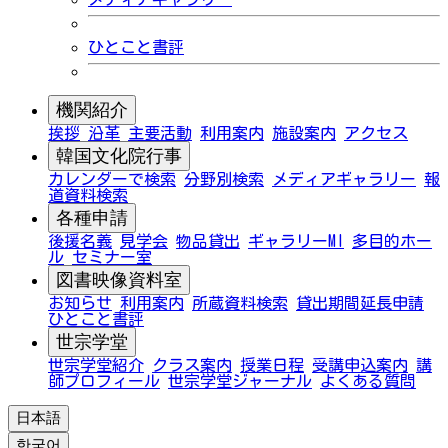
ひとこと書評
機関紹介
挨拶
沿革
主要活動
利用案内
施設案内
アクセス
韓国文化院行事
カレンダーで検索
分野別検索
メディアギャラリー
報
道資料検索
各種申請
後援名義
見学会
物品貸出
ギャラリーMI
多目的ホー
ル
セミナー室
図書映像資料室
お知らせ
利用案内
所蔵資料検索
貸出期間延長申請
ひとこと書評
世宗学堂
世宗学堂紹介
クラス案内
授業日程
受講申込案内
講
師プロフィール
世宗学堂ジャーナル
よくある質問
日本語
한국어