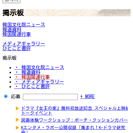
掲示板
韓国文化院ニュース
報道資料
韓国関連行事
メディアギャラリー
ひとこと書評
掲示板
・ 韓国文化院ニュース
・ 報道資料
・ 韓国関連行事
・ メディアギャラリー
・ ひとこと書評
応募
+ MORE
▶
ドラマ『女王の家』無料初放送記念 スペシャル上映&
トークイベント
▶
民画体験ワークショップ：ポーチ・クッションカバー
▶
Kエンタメ・ラボ～公開収録「集まれ！K-ドラマ研究
会」