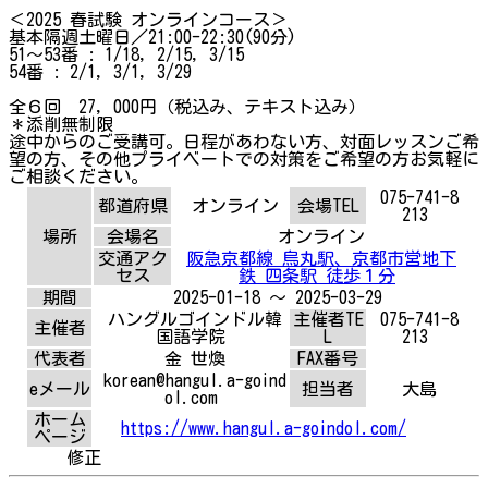
＜2025 春試験 オンラインコース＞
基本隔週土曜日／21:00-22:30(90分)
51～53番 : 1/18, 2/15, 3/15
54番 : 2/1, 3/1, 3/29
全６回 27, 000円（税込み、テキスト込み）
＊添削無制限
途中からのご受講可。日程があわない方、対面レッスンご希
望の方、その他プライベートでの対策をご希望の方お気軽に
ご相談ください。
075-741-8
都道府県
オンライン
会場TEL
213
場所
会場名
オンライン
交通アク
阪急京都線 烏丸駅、京都市営地下
セス
鉄 四条駅 徒歩１分
期間
2025-01-18 ～ 2025-03-29
ハングルゴインドル韓
主催者TE
075-741-8
主催者
国語学院
L
213
代表者
金 世煥
FAX番号
korean@hangul.a-goind
eメール
担当者
大島
ol.com
ホーム
https://www.hangul.a-goindol.com/
ページ
修正