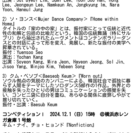
Lee、Jeongeun Lee、Namkeun An、Jongkyung Im、Nara
Yoon、Haneul Jung
2）ソ・ヨンス＜Mujer Dance Company＞『Home within
Home』
タイトルの「家の中の家」とは、振付家にとって伝統と近代
性の和解と包括の比喩だという。韓国の伝統舞踊（特にサル
プリ）から抽出されたムーヴメントはコンテンポラリーダン
スとの対話によって形を変え、発展し、新たな振付の美学へ
昇華されている。
振付：Yuensoo Seo
演出：Yochan Kang
出演：Soyeon Kang、Mira Jeon、Hayeon Jeong、Sol Jin、
Jisoo Yang、Minjoo Kim、Yebeen Song
3）クム・ベソプ＜Baeseob Keum＞『Worn out』
ソウル拠点の気鋭のカンパニーによる、韓国社会で孤独に暮
らす人間をテーマにしたソロダンス5部作の1作品。外界との
接触を失ったひとりの男はコミュニケーションの感覚を失
い、コンビニ袋に自分を重ね、あらゆる関係に疲弊しやがて
擦り切れていく。
振付・出演：Baesub Keum
コンペティションⅠ 2024.12.1（日）15時 ＠横浜赤レン
ガ倉庫１号館
キム・ナイ、チョ・ヒョンド『Nonfiction』