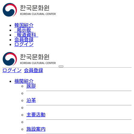
韓国紹介
掲示板
報道資料
会員登録
ログイン
ログイン
会員登録
한국어
機関紹介
挨拶
沿革
主要活動
施設案内