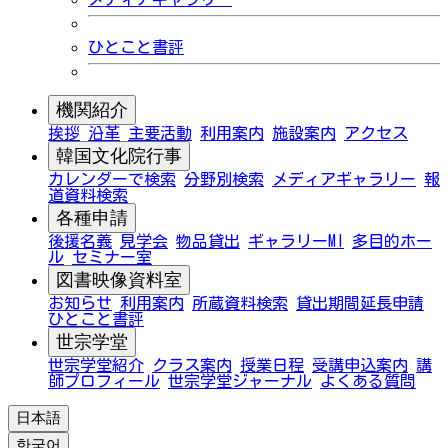
ひとこと書評
機関紹介
挨拶
沿革
主要活動
利用案内
施設案内
アクセス
韓国文化院行事
カレンダーで検索
分野別検索
メディアギャラリー
報
道資料検索
各種申請
後援名義
見学会
物品貸出
ギャラリーMI
多目的ホー
ル
セミナー室
図書映像資料室
お知らせ
利用案内
所蔵資料検索
貸出期間延長申請
ひとこと書評
世宗学堂
世宗学堂紹介
クラス案内
授業日程
受講申込案内
講
師プロフィール
世宗学堂ジャーナル
よくある質問
日本語
한국어