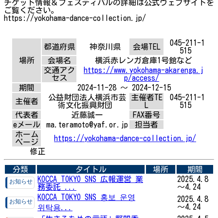
チケット情報＆フェスティバルの詳細は公式ウェブサイトを
ご覧ください。
https://yokohama-dance-collection.jp/
045-211-1
都道府県
神奈川県
会場TEL
515
場所
会場名
横浜赤レンガ倉庫1号館など
交通アク
https://www.yokohama-akarenga.j
セス
p/access/
期間
2024-11-28 ～ 2024-12-15
公益財団法人横浜市芸
主催者TE
045-211-1
主催者
術文化振興財団
L
515
代表者
近藤誠一
FAX番号
eメール
ma.teramoto@yaf.or.jp
担当者
ホーム
https://yokohama-dance-collection.jp/
ページ
修正
分類
タイトル
場所
期間
KOCCA TOKYO SNS 広報運営 業
2025.4.8
務委託 ...
～4.24
KOCCA TOKYO SNS 홍보 운영
2025.4.8
～4.24
위탁용...