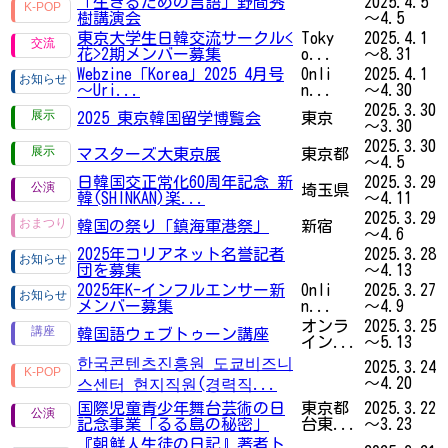
「生きるための言語」野間秀
2025.4.5
樹講演会
～4.5
東京大学生日韓交流サークル<
Toky
2025.4.1
花>2期メンバー募集
o...
～8.31
Webzine「Korea」2025 4月号
Onli
2025.4.1
～Uri...
n...
～4.30
2025.3.30
2025 東京韓国留学博覧会
東京
～3.30
2025.3.30
マスターズ大東京展
東京都
～4.5
日韓国交正常化60周年記念 新
2025.3.29
埼玉県
韓(SHINKAN)楽...
～4.11
2025.3.29
韓国の祭り「鎮海軍港祭」
新宿
～4.6
2025年コリアネット名誉記者
2025.3.28
団を募集
～4.13
2025年K-インフルエンサー新
Onli
2025.3.27
メンバー募集
n...
～4.9
オンラ
2025.3.25
韓国語ウェブトゥーン講座
イン...
～5.13
한국콘텐츠진흥원 도쿄비즈니
2025.3.24
～4.20
스센터 현지직원(경력직...
国際児童青少年舞台芸術の日
東京都
2025.3.22
記念事業「るる島の秘密」
台東...
～3.23
『朝鮮人生徒の日記』著者ト