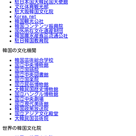
駐日本国大韓民国大使館
文化体育観光部
駐大阪韓国文化院
Korea.net
韓国観光公社
韓国コンテンツ振興院
国外所在文化遺産財団
韓国農水産食品流通公社
駐日韓国教育院
韓国の文化機関
韓国芸術総合学校
国立中央博物館
国立国語院
国立中央図書館
国立国楽院
国立民俗博物館
大韓民国歴史博物館
国立ハングル博物館
国立中央劇場
国立現代美術館
韓国政策放送院
国立アジア文化殿堂
大韓民国芸術院
世界の韓国文化院