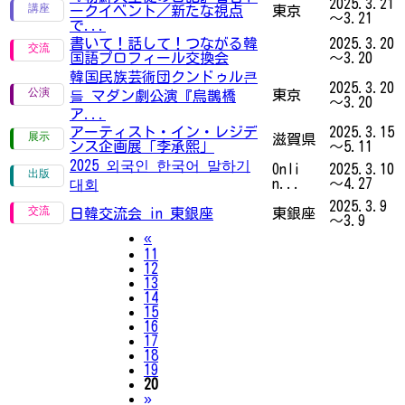
2025.3.21
ークイベント／新たな視点
東京
～3.21
で...
書いて！話して！つながる韓
2025.3.20
国語プロフィール交換会
～3.20
韓国民族芸術団クンドゥル큰
2025.3.20
東京
들 マダン劇公演『烏鵲橋
～3.20
ア...
アーティスト・イン・レジデ
2025.3.15
滋賀県
ンス企画展「李承熙」
～5.11
2025 외국인 한국어 말하기
Onli
2025.3.10
n...
～4.27
대회
2025.3.9
日韓交流会 in 東銀座
東銀座
～3.9
Previous
«
11
12
13
14
15
16
17
18
19
20
Next
»