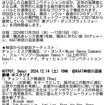
送り出した公募型コンペティションのほか、近年の受賞者に
よる公演、世界的に活躍する振付家の新作、海外のフェステ
ィバルとの連携など、多彩なプログラムで構成されます。
30回目となる今回は、横浜・ソウル・香港の3つのダンスフ
ェスティバルが専門性とネットワークを共有して2017年から
展開している「HOTPOT 東アジア・ダンスプラットフォー
ム」を同時開催します。
日程：2024年11月28日（木）～12月15日（日）
会場：横浜赤レンガ倉庫1号館、横浜にぎわい座 のげシャー
レ、KAAT神奈川芸術劇場
★韓国からの参加アーティスト：
チョン・ミスク舞踊団、ソ・ヨンス＜Mujer Dance Company
＞、クム・ベソプ＜Chumpan Yamoo＞（以上HOTPOT.
Seoul）、キム・ナイ、チョ・ヒョンド（コンペティション
Ⅰ）
HOTPOT. Seoul
2024.12.14（土）16時 ＠KAAT神奈川芸術
劇場 中スタジオ
1）チョン・ミスク舞踊団『Bow』
「Bow」（お辞儀）をテーマとして、振付はこの動作に潜む
心理や力関係を考察し、衣裳や小道具を効果的に用いて描き
出す。韓国の伝統と文化はコンテンポラリーダンスの枠組に
おいて再考察され、変化に富んだドラマとムーヴメントが観
客を魅了する。
振付：Misook Jeon
出演：Sdt Byeol Lim、Jumi Lee、Yoon Joo Han、Hong