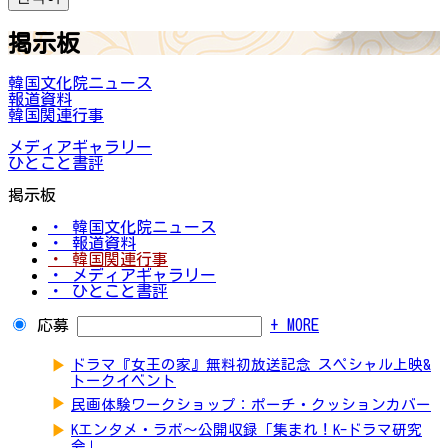
掲示板
韓国文化院ニュース
報道資料
韓国関連行事
メディアギャラリー
ひとこと書評
掲示板
・ 韓国文化院ニュース
・ 報道資料
・ 韓国関連行事
・ メディアギャラリー
・ ひとこと書評
応募
+ MORE
▶
ドラマ『女王の家』無料初放送記念 スペシャル上映&
トークイベント
▶
民画体験ワークショップ：ポーチ・クッションカバー
▶
Kエンタメ・ラボ～公開収録「集まれ！K-ドラマ研究
会」