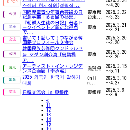
2025.3.24
～4.20
스센터 현지직원(경력직...
国際児童青少年舞台芸術の日
東京都
2025.3.22
記念事業「るる島の秘密」
台東...
～3.23
『朝鮮人生徒の日記』著者ト
2025.3.21
ークイベント／新たな視点
東京
～3.21
で...
書いて！話して！つながる韓
2025.3.20
国語プロフィール交換会
～3.20
韓国民族芸術団クンドゥル큰
2025.3.20
東京
들 マダン劇公演『烏鵲橋
～3.20
ア...
アーティスト・イン・レジデ
2025.3.15
滋賀県
ンス企画展「李承熙」
～5.11
2025 외국인 한국어 말하기
Onli
2025.3.10
n...
～4.27
대회
2025.3.9
日韓交流会 in 東銀座
東銀座
～3.9
Previous
«
11
12
13
14
15
16