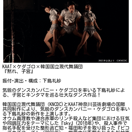
KAAT×ケダゴロ×韓国国立現代舞踊団
『黙れ、子宮』
振付･演出・構成：下島礼紗
気鋭のダンスカンパニー・ケダゴロを率いる下島礼紗によ
る、子宮とキンタマを巡る壮大なダンス作品！
韓国国立現代舞踊団（KNCDC)とKAAT神奈川芸術劇場の国際
共同制作により、気鋭のダンスカンパニー・ケダゴロを率い
る下島礼紗の新作を上演します。
オウム真理教や連合赤軍のリンチ殺人など集団における狂気
や同調圧力をテーマにした『sky』(2018年)や、殺人事件で
指名手配を受けた整形逃亡犯・福田和子を取り扱った『ビコ