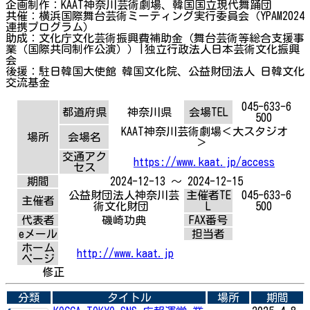
企画制作：KAAT神奈川芸術劇場、韓国国立現代舞踊団
共催：横浜国際舞台芸術ミーティング実行委員会（YPAM2024
連携プログラム）
助成：文化庁文化芸術振興費補助金（舞台芸術等総合支援事
業（国際共同制作公演））|独立行政法人日本芸術文化振興
会
後援：駐日韓国大使館 韓国文化院、公益財団法人 日韓文化
交流基金
045-633-6
都道府県
神奈川県
会場TEL
500
KAAT神奈川芸術劇場＜大スタジオ
場所
会場名
＞
交通アク
https://www.kaat.jp/access
セス
期間
2024-12-13 ～ 2024-12-15
公益財団法人神奈川芸
主催者TE
045-633-6
主催者
術文化財団
L
500
代表者
磯崎功典
FAX番号
eメール
担当者
ホーム
http://www.kaat.jp
ページ
修正
分類
タイトル
場所
期間