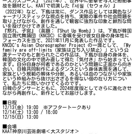
ーズカズコーズ』（2021年）、世界中に衝撃を与えた船舶事
故を題材とし、KAATで初演した『세월（セウォル）』
（2022年）など、下島は常に、ダンス作品としては異色なジ
ャーナリスティックな視点を持ち、実際の事件や社会問題を
取り上げながら、創作を通して観客に強烈な印象と鮮烈な問
いを投げかけてきました。
『黙れ、子宮』（英題：『Shut Up Womb』）は、下島が韓国
国立現代舞踊団（KNCDC）に委嘱を受け彼女自身の身体性に
フォーカスを当て、2021年11月に発表した作品です。
KNCDC's Asian Choreographer Project の一環として、「My
family are off-limits（家族は立ち入り禁止）」という公
演テーマのもと創られたこの作品は、下島が自身の身体を、
韓国の文化の中で読み直して得た「気付き」から始まってい
ます。自分自身が何者であるのかという問題に正面から向き
合い、日韓共同制作によるダンスという身体表現を通して、
家族という規範の解体や分断、あるいは血のつながりや家族
という枠組みから抜け出さざるを得ない個の在り方につい
て、私たちに問いかけてくるのです。
日韓のダンサーとともに、2024年度版としてさらに進化させ
ながら再創作し、新作としてお届けします。
■日程
12/13(金) 19:00 ※アフタートークあり
12/14(土) 13:00 / 18:00
12/15(日) 13:00
■会場
KAAT神奈川芸術劇場＜大スタジオ＞