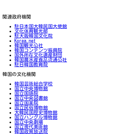
関連政府機関
駐日本国大韓民国大使館
文化体育観光部
駐大阪韓国文化院
Korea.net
韓国観光公社
韓国コンテンツ振興院
国外所在文化遺産財団
韓国農水産食品流通公社
駐日韓国教育院
韓国の文化機関
韓国芸術総合学校
国立中央博物館
国立国語院
国立中央図書館
国立国楽院
国立民俗博物館
大韓民国歴史博物館
国立ハングル博物館
国立中央劇場
国立現代美術館
韓国政策放送院