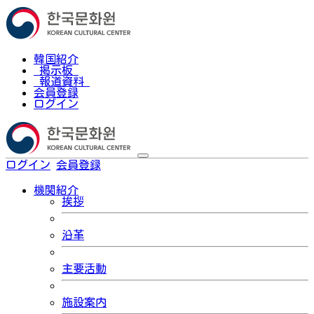
韓国紹介
掲示板
報道資料
会員登録
ログイン
ログイン
会員登録
한국어
機関紹介
挨拶
沿革
主要活動
施設案内