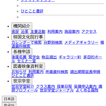
ひとこと書評
機関紹介
挨拶
沿革
主要活動
利用案内
施設案内
アクセス
韓国文化院行事
カレンダーで検索
分野別検索
メディアギャラリー
報
道資料検索
各種申請
後援名義
見学会
物品貸出
ギャラリーMI
多目的ホー
ル
セミナー室
図書映像資料室
お知らせ
利用案内
所蔵資料検索
貸出期間延長申請
ひとこと書評
世宗学堂
世宗学堂紹介
クラス案内
授業日程
受講申込案内
講
師プロフィール
世宗学堂ジャーナル
よくある質問
日本語
한국어