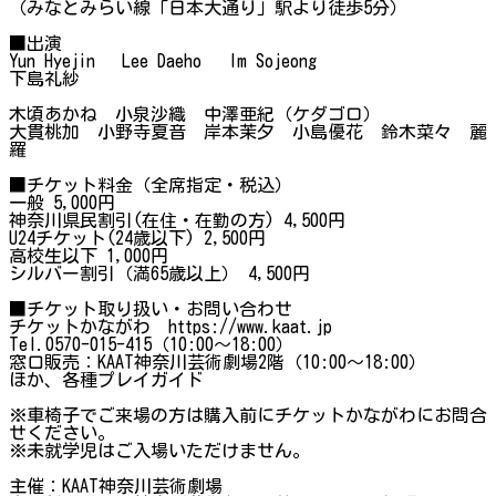
（みなとみらい線「日本大通り」駅より徒歩5分）
■出演
Yun Hyejin Lee Daeho Im Sojeong
下島礼紗
木頃あかね 小泉沙織 中澤亜紀（ケダゴロ）
大貫桃加 小野寺夏音 岸本茉夕 小島優花 鈴木菜々 麗
羅
■チケット料金（全席指定・税込）
一般 5,000円
神奈川県民割引(在住・在勤の方) 4,500円
U24チケット(24歳以下) 2,500円
高校生以下 1,000円
シルバー割引（満65歳以上） 4,500円
■チケット取り扱い・お問い合わせ
チケットかながわ https://www.kaat.jp
Tel.0570-015-415（10:00～18:00）
窓口販売：KAAT神奈川芸術劇場2階（10:00～18:00）
ほか、各種プレイガイド
※車椅子でご来場の方は購入前にチケットかながわにお問合
せください。
※未就学児はご入場いただけません。
主催：KAAT神奈川芸術劇場