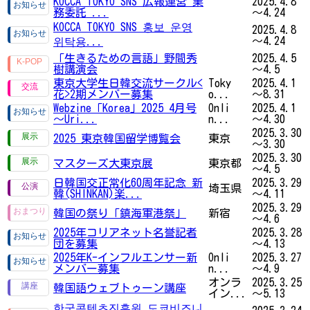
KOCCA TOKYO SNS 広報運営 業
2025.4.8
務委託 ...
～4.24
KOCCA TOKYO SNS 홍보 운영
2025.4.8
～4.24
위탁용...
「生きるための言語」野間秀
2025.4.5
樹講演会
～4.5
東京大学生日韓交流サークル<
Toky
2025.4.1
花>2期メンバー募集
o...
～8.31
Webzine「Korea」2025 4月号
Onli
2025.4.1
～Uri...
n...
～4.30
2025.3.30
2025 東京韓国留学博覧会
東京
～3.30
2025.3.30
マスターズ大東京展
東京都
～4.5
日韓国交正常化60周年記念 新
2025.3.29
埼玉県
韓(SHINKAN)楽...
～4.11
2025.3.29
韓国の祭り「鎮海軍港祭」
新宿
～4.6
2025年コリアネット名誉記者
2025.3.28
団を募集
～4.13
2025年K-インフルエンサー新
Onli
2025.3.27
メンバー募集
n...
～4.9
オンラ
2025.3.25
韓国語ウェブトゥーン講座
イン...
～5.13
한국콘텐츠진흥원 도쿄비즈니