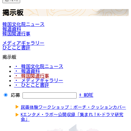
掲示板
韓国文化院ニュース
報道資料
韓国関連行事
メディアギャラリー
ひとこと書評
掲示板
・ 韓国文化院ニュース
・ 報道資料
・ 韓国関連行事
・ メディアギャラリー
・ ひとこと書評
応募
+ MORE
▶
民画体験ワークショップ：ポーチ・クッションカバー
▶
Kエンタメ・ラボ～公開収録「集まれ！K-ドラマ研究
会」