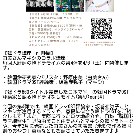
【韓ドラ講座 in 静岡】
由美さんマキシのコラボ講座！
毎回大好評の韓ドラモイムの第4弾を4/6（土）に開催しま
す。
・韓国餅研究家/バリスタ：野原由美（由美さん）
・韓国ドラマOST評論家：坂巻亜弥子（マキシ）
『韓ドラ660タイトル完走した日本で唯一の韓国ドラマOST
評論家と語る韓ドラばなしモイム(集り)part4』
今回の第4弾では、韓国ドラマOST評論家・坂巻亜弥子こと
マキシが注目するドラマや、春夏に似合う韓ドラOSTをご紹
介します！また、実際に行ったロケ地紹介や、自称“韓国ド
ラマ練習生”野原由美こと由美さんとマキシの韓ドラトーク
や、今年2月に発売した由美さんの初著書『米粉で作る韓国
餅のおやつ』裏話などもお話させていただきます♪♪