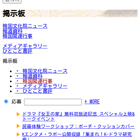
掲示板
韓国文化院ニュース
報道資料
韓国関連行事
メディアギャラリー
ひとこと書評
掲示板
・ 韓国文化院ニュース
・ 報道資料
・ 韓国関連行事
・ メディアギャラリー
・ ひとこと書評
応募
+ MORE
▶
ドラマ『女王の家』無料初放送記念 スペシャル上映&
トークイベント
▶
民画体験ワークショップ：ポーチ・クッションカバー
▶
Kエンタメ・ラボ～公開収録「集まれ！K-ドラマ研究
会」