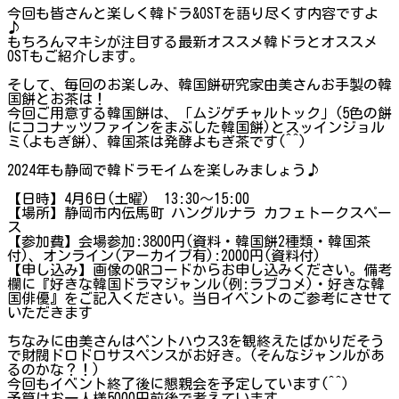
今回も皆さんと楽しく韓ドラ&OSTを語り尽くす内容ですよ
♪
もちろんマキシが注目する最新オススメ韓ドラとオススメ
OSTもご紹介します。
そして、毎回のお楽しみ、韓国餅研究家由美さんお手製の韓
国餅とお茶は！
今回ご用意する韓国餅は、「ムジゲチャルトック」(5色の餅
にココナッツファインをまぶした韓国餅)とスッインジョル
ミ(よもぎ餅)、韓国茶は発酵よもぎ茶です(⁠^⁠^⁠)
2024年も静岡で韓ドラモイムを楽しみましょう♪
【日時】4月6日(土曜) 13:30〜15:00
【場所】静岡市内伝馬町 ハングルナラ カフェトークスペー
ス
【参加費】会場参加:3800円(資料・韓国餅2種類・韓国茶
付)、オンライン(アーカイブ有):2000円(資料付)
【申し込み】画像のQRコードからお申し込みください。備考
欄に『好きな韓国ドラマジャンル(例:ラブコメ)・好きな韓
国俳優』をご記入ください。当日イベントのご参考にさせて
いただきます
ちなみに由美さんはペントハウス3を観終えたばかりだそう
で財閥ドロドロサスペンスがお好き。(そんなジャンルがあ
るのかな？！)
今回もイベント終了後に懇親会を予定しています(⁠^⁠^⁠)
予算はお一人様5000円前後で考えています。