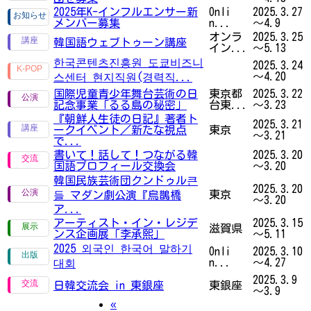
2025年K-インフルエンサー新
Onli
2025.3.27
メンバー募集
n...
～4.9
オンラ
2025.3.25
韓国語ウェブトゥーン講座
イン...
～5.13
한국콘텐츠진흥원 도쿄비즈니
2025.3.24
～4.20
스센터 현지직원(경력직...
国際児童青少年舞台芸術の日
東京都
2025.3.22
記念事業「るる島の秘密」
台東...
～3.23
『朝鮮人生徒の日記』著者ト
2025.3.21
ークイベント／新たな視点
東京
～3.21
で...
書いて！話して！つながる韓
2025.3.20
国語プロフィール交換会
～3.20
韓国民族芸術団クンドゥル큰
2025.3.20
東京
들 マダン劇公演『烏鵲橋
～3.20
ア...
アーティスト・イン・レジデ
2025.3.15
滋賀県
ンス企画展「李承熙」
～5.11
2025 외국인 한국어 말하기
Onli
2025.3.10
n...
～4.27
대회
2025.3.9
日韓交流会 in 東銀座
東銀座
～3.9
Previous
«