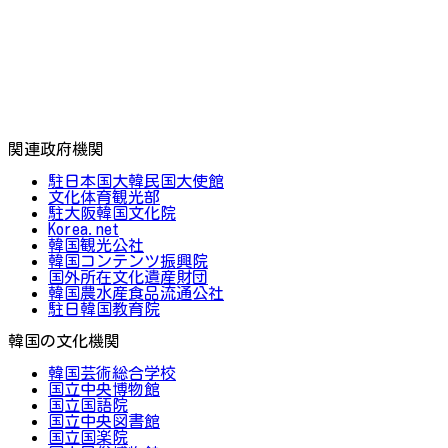
関連政府機関
駐日本国大韓民国大使館
文化体育観光部
駐大阪韓国文化院
Korea.net
韓国観光公社
韓国コンテンツ振興院
国外所在文化遺産財団
韓国農水産食品流通公社
駐日韓国教育院
韓国の文化機関
韓国芸術総合学校
国立中央博物館
国立国語院
国立中央図書館
国立国楽院