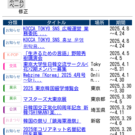
ホーム
ページ
修正
分類
タイトル
場所
期間
KOCCA TOKYO SNS 広報運営 業
2025.4.8
務委託 ...
～4.24
KOCCA TOKYO SNS 홍보 운영
2025.4.8
～4.24
위탁용...
「生きるための言語」野間秀
2025.4.5
樹講演会
～4.5
東京大学生日韓交流サークル<
Toky
2025.4.1
花>2期メンバー募集
o...
～8.31
Webzine「Korea」2025 4月号
Onli
2025.4.1
～Uri...
n...
～4.30
2025.3.30
2025 東京韓国留学博覧会
東京
～3.30
2025.3.30
マスターズ大東京展
東京都
～4.5
日韓国交正常化60周年記念 新
2025.3.29
埼玉県
韓(SHINKAN)楽...
～4.11
2025.3.29
韓国の祭り「鎮海軍港祭」
新宿
～4.6
2025年コリアネット名誉記者
2025.3.28
団を募集
～4.13