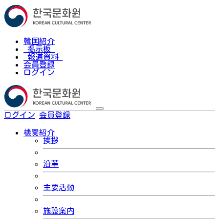
韓国紹介
掲示板
報道資料
会員登録
ログイン
ログイン
会員登録
한국어
機関紹介
挨拶
沿革
主要活動
施設案内