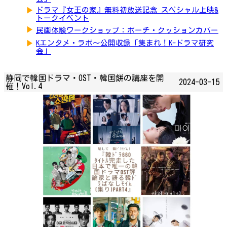
▶
ドラマ『女王の家』無料初放送記念 スペシャル上映&
トークイベント
▶
民画体験ワークショップ：ポーチ・クッションカバー
▶
Kエンタメ・ラボ～公開収録「集まれ！K-ドラマ研究
会」
静岡で韓国ドラマ・OST・韓国餅の講座を開
2024-03-15
催！Vol.4