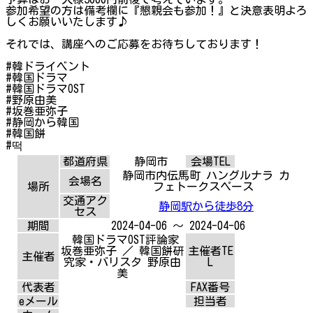
参加希望の方は備考欄に『懇親会も参加！』と決意表明よろ
しくお願いいたします♪
それでは、講座へのご応募をお待ちしております！
#韓ドライベント
#韓国ドラマ
#韓国ドラマOST
#野原由美
#坂巻亜弥子
#静岡から韓国
#韓国餅
#떡
都道府県
静岡市
会場TEL
静岡市内伝馬町 ハングルナラ カ
会場名
場所
フェトークスペース
交通アク
静岡駅から徒歩8分
セス
期間
2024-04-06 ～ 2024-04-06
韓国ドラマOST評論家
坂巻亜弥子 ／ 韓国餅研
主催者TE
主催者
究家・バリスタ 野原由
L
美
代表者
FAX番号
eメール
担当者