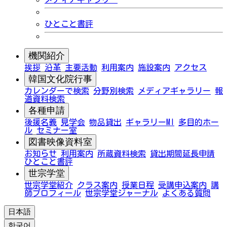
ひとこと書評
機関紹介
挨拶
沿革
主要活動
利用案内
施設案内
アクセス
韓国文化院行事
カレンダーで検索
分野別検索
メディアギャラリー
報
道資料検索
各種申請
後援名義
見学会
物品貸出
ギャラリーMI
多目的ホー
ル
セミナー室
図書映像資料室
お知らせ
利用案内
所蔵資料検索
貸出期間延長申請
ひとこと書評
世宗学堂
世宗学堂紹介
クラス案内
授業日程
受講申込案内
講
師プロフィール
世宗学堂ジャーナル
よくある質問
日本語
한국어