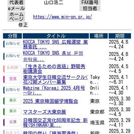
代表者
山口浩二
FAX番号
eメール
担当者
ホーム
https://www.min-on.or.jp/
ページ
修正
分類
タイトル
場所
期間
KOCCA TOKYO SNS 広報運営 業
2025.4.8
務委託 ...
～4.24
KOCCA TOKYO SNS 홍보 운영
2025.4.8
～4.24
위탁용...
「生きるための言語」野間秀
2025.4.5
樹講演会
～4.5
東京大学生日韓交流サークル<
Toky
2025.4.1
花>2期メンバー募集
o...
～8.31
Webzine「Korea」2025 4月号
Onli
2025.4.1
～Uri...
n...
～4.30
2025.3.30
2025 東京韓国留学博覧会
東京
～3.30
2025.3.30
マスターズ大東京展
東京都
～4.5
日韓国交正常化60周年記念 新
2025.3.29
埼玉県
韓(SHINKAN)楽...
～4.11
2025.3.29
韓国の祭り「鎮海軍港祭」
新宿