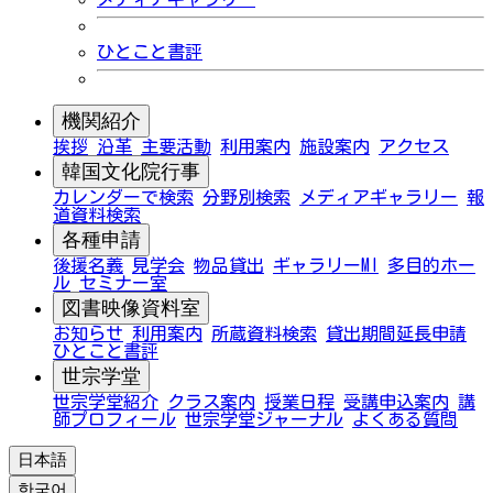
ひとこと書評
機関紹介
挨拶
沿革
主要活動
利用案内
施設案内
アクセス
韓国文化院行事
カレンダーで検索
分野別検索
メディアギャラリー
報
道資料検索
各種申請
後援名義
見学会
物品貸出
ギャラリーMI
多目的ホー
ル
セミナー室
図書映像資料室
お知らせ
利用案内
所蔵資料検索
貸出期間延長申請
ひとこと書評
世宗学堂
世宗学堂紹介
クラス案内
授業日程
受講申込案内
講
師プロフィール
世宗学堂ジャーナル
よくある質問
日本語
한국어