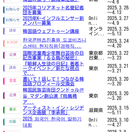
～4.6
2025年コリアネット名誉記者
2025.3.28
団を募集
～4.13
2025年K-インフルエンサー新
Onli
2025.3.27
メンバー募集
n...
～4.9
オンラ
2025.3.25
韓国語ウェブトゥーン講座
イン...
～5.13
한국콘텐츠진흥원 도쿄비즈니
2025.3.24
～4.20
스센터 현지직원(경력직...
国際児童青少年舞台芸術の日
東京都
2025.3.22
記念事業「るる島の秘密」
台東...
～3.23
『朝鮮人生徒の日記』著者ト
2025.3.21
ークイベント／新たな視点
東京
～3.21
で...
書いて！話して！つながる韓
2025.3.20
国語プロフィール交換会
～3.20
韓国民族芸術団クンドゥル큰
2025.3.20
東京
들 マダン劇公演『烏鵲橋
～3.20
ア...
アーティスト・イン・レジデ
2025.3.15
滋賀県
ンス企画展「李承熙」
～5.11
2025 외국인 한국어 말하기
Onli
2025.3.10
n...
～4.27
대회
2025.3.9