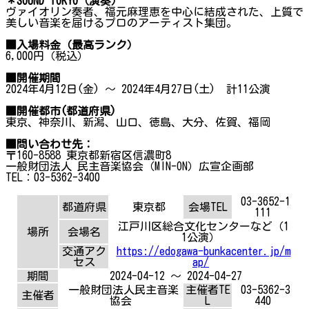
＊SOUND TOKYO
（演奏）
ヴァイオリン奏者、福元麻理恵を中心に結成された、上質で
美しい音楽を届けるプロのアーティスト集団。
■入場料金（最高ランク）
6,000円（税込）
■開催期間
2024年4月12日(金) ～ 2024年4月27日(土) 計11公演
■開催都市(
都道府県)
東京、神奈川、新潟、山口、徳島、大分、佐賀、福岡
■問い合わせ先：
〒160-8588 東京都新宿区信濃町8
一般財団法人 民主音楽協会（MIN-ON）広宣企画部
TEL：03-5362-3400
03-3652-1
都道府県
東京都
会場TEL
111
江戸川区総合文化センターなど（1
場所
会場名
1公演）
交通アク
https://edogawa-bunkacenter.jp/m
セス
ap/
期間
2024-04-12 ～ 2024-04-27
一般財団法人民主音楽
主催者TE
03-5362-3
主催者
協会
L
440