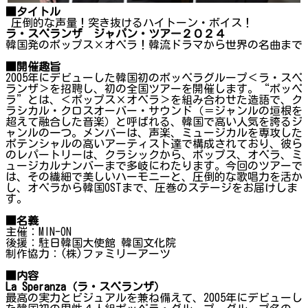
■タイトル
圧倒的な声量！突き抜けるハイトーン・ボイス！
ラ・スペランザ ジャパン・ツアー２０２４
韓国発のポップス×オペラ！韓流ドラマから世界の名曲まで
■開催趣旨
2005年にデビューした韓国初のポッペラグループ＜ラ・スペ
ランザ＞を招聘し、初の全国ツアーを開催します。“ポッペ
ラ”とは、＜ポップス×オペラ＞を組み合わせた造語で、ク
ラシカル・クロスオーバー・サウンド（＝ジャンルの垣根を
超えて融合した音楽）と呼ばれる、韓国で高い人気を誇るジ
ャンルの一つ。メンバーは、声楽、ミュージカルを専攻した
ポテンシャルの高いアーティスト達で構成されており、彼ら
のレパートリーは、クラシックから、ポップス、オペラ、ミ
ュージカルナンバーまで多岐にわたります。今回のツアーで
は、その繊細で美しいハーモニーと、圧倒的な歌唱力を活か
し、オペラから韓国OSTまで、圧巻のステージをお届けしま
す。
■名義
主催：MIN-ON
後援：駐日韓国大使館 韓国文化院
制作協力：(株)ファミリーアーツ
■内容
La Speranza
（ラ・スペランザ）
最高の実力とビジュアルを兼ね備えて、2005年にデビューし