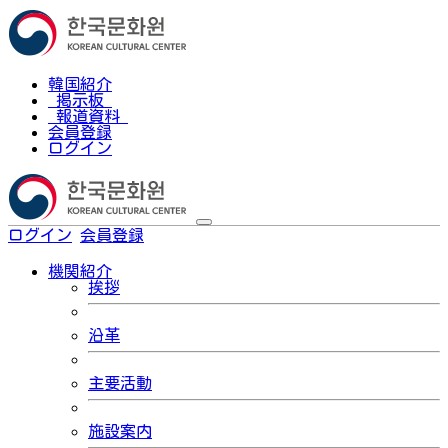
韓国紹介
掲示板
報道資料
会員登録
ログイン
ログイン
会員登録
한국어
機関紹介
挨拶
沿革
主要活動
施設案内