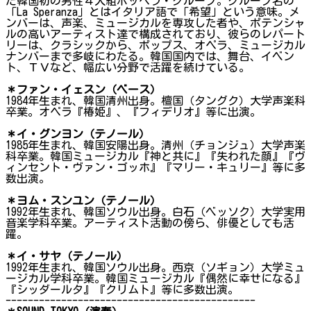
た韓国初の男性４人組ポッペラ・グループ。グループ名の
「La Speranza」とはイタリア語で「希望」という意味。メ
ンバーは、声楽、ミュージカルを専攻した者や、ポテンシャ
ルの高いアーティスト達で構成されており、彼らのレパート
リーは、クラシックから、ポップス、オペラ、ミュージカル
ナンバーまで多岐にわたる。韓国国内では、舞台、イベン
ト、ＴＶなど、幅広い分野で活躍を続けている。
＊ファン・イェスン（ベース）
1984年生まれ、韓国清州出身。檀国（タングク）大学声楽科
卒業。オペラ『椿姫』、『フィデリオ』等に出演。
＊イ・グンヨン（テノール）
1985年生まれ、韓国安陽出身。清州（チョンジュ）大学声楽
科卒業。韓国ミュージカル『神と共に』『失われた顔』『ヴ
ィンセント・ヴァン・ゴッホ』『マリー・キュリー』等に多
数出演。
＊ヨム・スンユン（テノール）
1992年生まれ、韓国ソウル出身。白石（ベッソク）大学実用
音楽学科卒業。アーティスト活動の傍ら、俳優としても活
躍。
＊イ・サヤ（テノール）
1992年生まれ、韓国ソウル出身。西京（ソギョン）大学ミュ
ージカル学科卒業。韓国ミュージカル『偶然に幸せになる』
『シッダールタ』『クリムト』等に多数出演。
---------------------------------------------