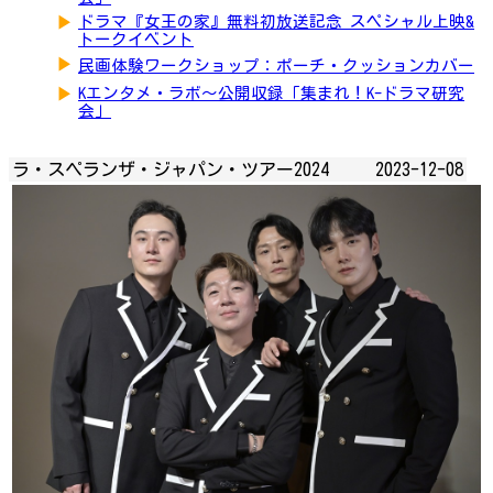
▶
ドラマ『女王の家』無料初放送記念 スペシャル上映&
トークイベント
▶
民画体験ワークショップ：ポーチ・クッションカバー
▶
Kエンタメ・ラボ～公開収録「集まれ！K-ドラマ研究
会」
ラ・スペランザ・ジャパン・ツアー2024
2023-12-08