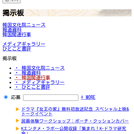
掲示板
韓国文化院ニュース
報道資料
韓国関連行事
メディアギャラリー
ひとこと書評
掲示板
・ 韓国文化院ニュース
・ 報道資料
・ 韓国関連行事
・ メディアギャラリー
・ ひとこと書評
応募
+ MORE
▶
ドラマ『女王の家』無料初放送記念 スペシャル上映&
トークイベント
▶
民画体験ワークショップ：ポーチ・クッションカバー
▶
Kエンタメ・ラボ～公開収録「集まれ！K-ドラマ研究
会」