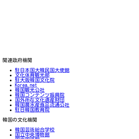
関連政府機関
駐日本国大韓民国大使館
文化体育観光部
駐大阪韓国文化院
Korea.net
韓国観光公社
韓国コンテンツ振興院
国外所在文化遺産財団
韓国農水産食品流通公社
駐日韓国教育院
韓国の文化機関
韓国芸術総合学校
国立中央博物館