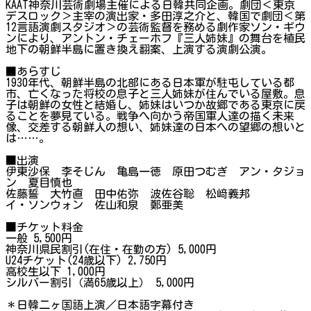
KAAT神奈川芸術劇場主催による日韓共同企画。劇団＜東京
デスロック＞主宰の演出家・多田淳之介と、韓国で劇団＜第
12言語演劇スタジオ＞の芸術監督を務める劇作家ソン・ギウ
ンにより、アントン・チェーホフ『三人姉妹』の舞台を植民
地下の朝鮮半島に置き換え翻案、上演する演劇公演。
■あらすじ
1930年代、朝鮮半島の北部にある日本軍が駐屯している都
市、亡くなった将校の息子と三人姉妹が住んでいる屋敷。息
子は朝鮮の女性と結婚し、姉妹はいつか故郷である東京に戻
ることを夢見ている。戦争へ向かう帝国軍人達の描く未来
像、交差する朝鮮人の想い、姉妹達の日本への望郷の想いと
は……。
■出演
伊東沙保 李そじん 亀島一徳 原田つむぎ アン・タジョ
ン 夏目慎也
佐藤誓 大竹直 田中佑弥 波佐谷聡 松﨑義邦
イ・ソンウォン 佐山和泉 鄭亜美
■チケット料金
一般 5,500円
神奈川県民割引(在住・在勤の方) 5,000円
U24チケット(24歳以下) 2,750円
高校生以下 1,000円
シルバー割引（満65歳以上） 5,000円
＊日韓二ヶ国語上演／日本語字幕付き