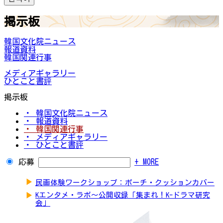
掲示板
韓国文化院ニュース
報道資料
韓国関連行事
メディアギャラリー
ひとこと書評
掲示板
・ 韓国文化院ニュース
・ 報道資料
・ 韓国関連行事
・ メディアギャラリー
・ ひとこと書評
応募
+ MORE
▶
民画体験ワークショップ：ポーチ・クッションカバー
▶
Kエンタメ・ラボ～公開収録「集まれ！K-ドラマ研究
会」