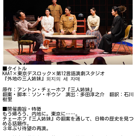
■タイトル
KAAT×東京デスロック×第12言語演劇スタジオ
『外地の三人姉妹』외지의 세 자매
原作：アントン・チェーホフ『三人姉妹』
翻案・脚本：ソン・ギウン 演出：多田淳之介 翻訳：石川
樹里
■開催趣旨・特徴
もう帰ろう、内地に。東京に……。
チェーホフ『三人姉妹』の翻案を通して、日韓の歴史を見つ
める話題作。
３年ぶり待望の再演。