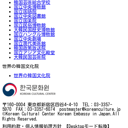
韓国芸術総合学校
国立中央博物館
国立国語院
国立中央図書館
国立国楽院
国立民俗博物館
大韓民国歴史博物館
国立ハングル博物館
国立中央劇場
国立現代美術館
韓国政策放送院
国立アジア文化殿堂
大韓民国芸術院
世界の韓国文化院
世界の韓国文化院
〒160-0004 東京都新宿区四谷4-4-10 TEL：03-3357-
5970 FAX：03-3357-6074 postmaster@koreanculture.jp
©Korean Cultural Center Korean Embassy in Japan.All
Rights Reserved.
利用約款・個人情報処理方針
【Desktopモード転換】