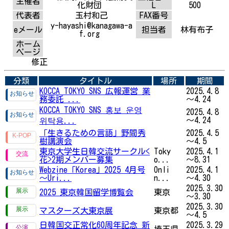
主催者
化財団
L
500
代表者
玉村和己
FAX番号
y-hayashi@kanagawa-a
eメール
担当者
林有布子
f.org
ホーム
ページ
修正
分類
タイトル
場所
期間
KOCCA TOKYO SNS 広報運営 業
2025.4.8
務委託 ...
～4.24
KOCCA TOKYO SNS 홍보 운영
2025.4.8
～4.24
위탁용...
「生きるための言語」野間秀
2025.4.5
樹講演会
～4.5
東京大学生日韓交流サークル<
Toky
2025.4.1
花>2期メンバー募集
o...
～8.31
Webzine「Korea」2025 4月号
Onli
2025.4.1
～Uri...
n...
～4.30
2025.3.30
2025 東京韓国留学博覧会
東京
～3.30
2025.3.30
マスターズ大東京展
東京都
～4.5
日韓国交正常化60周年記念 新
2025.3.29
埼玉県