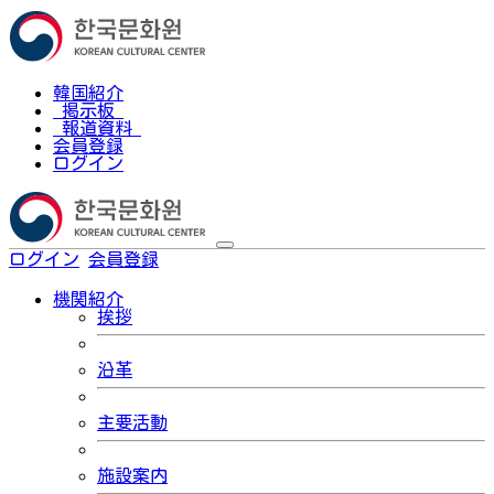
韓国紹介
掲示板
報道資料
会員登録
ログイン
ログイン
会員登録
한국어
機関紹介
挨拶
沿革
主要活動
施設案内