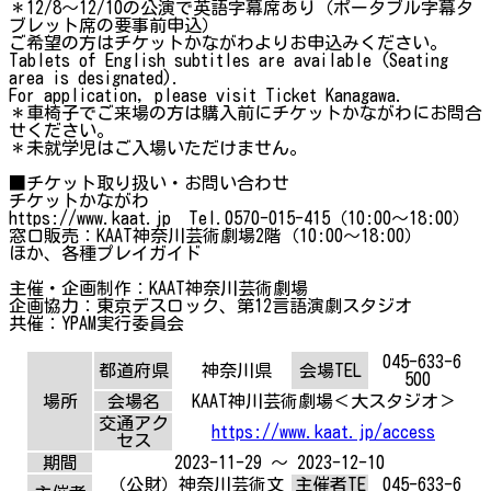
＊12/8～12/10の公演で英語字幕席あり（ポータブル字幕タ
ブレット席の要事前申込）
ご希望の方はチケットかながわよりお申込みください。
Tablets of English subtitles are available (Seating
area is designated).
For application, please visit Ticket Kanagawa.
＊車椅子でご来場の方は購入前にチケットかながわにお問合
せください。
＊未就学児はご入場いただけません。
■チケット取り扱い・お問い合わせ
チケットかながわ
https://www.kaat.jp Tel.0570-015-415（10:00～18:00）
窓口販売：KAAT神奈川芸術劇場2階（10:00～18:00）
ほか、各種プレイガイド
主催・企画制作：KAAT神奈川芸術劇場
企画協力：東京デスロック、第12言語演劇スタジオ
共催：YPAM実行委員会
045-633-6
都道府県
神奈川県
会場TEL
500
場所
会場名
KAAT神川芸術劇場＜大スタジオ＞
交通アク
https://www.kaat.jp/access
セス
期間
2023-11-29 ～ 2023-12-10
（公財）神奈川芸術文
主催者TE
045-633-6