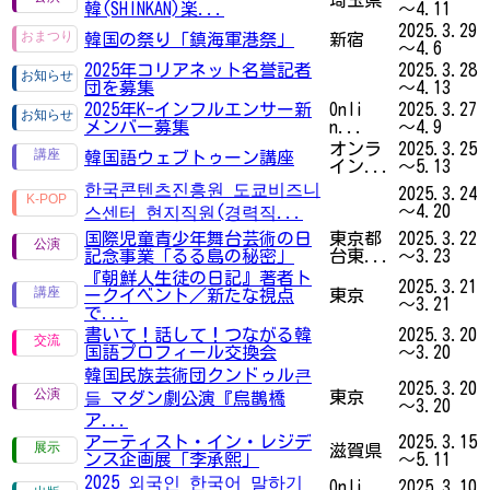
韓(SHINKAN)楽...
～4.11
2025.3.29
韓国の祭り「鎮海軍港祭」
新宿
～4.6
2025年コリアネット名誉記者
2025.3.28
団を募集
～4.13
2025年K-インフルエンサー新
Onli
2025.3.27
メンバー募集
n...
～4.9
オンラ
2025.3.25
韓国語ウェブトゥーン講座
イン...
～5.13
한국콘텐츠진흥원 도쿄비즈니
2025.3.24
～4.20
스센터 현지직원(경력직...
国際児童青少年舞台芸術の日
東京都
2025.3.22
記念事業「るる島の秘密」
台東...
～3.23
『朝鮮人生徒の日記』著者ト
2025.3.21
ークイベント／新たな視点
東京
～3.21
で...
書いて！話して！つながる韓
2025.3.20
国語プロフィール交換会
～3.20
韓国民族芸術団クンドゥル큰
2025.3.20
東京
들 マダン劇公演『烏鵲橋
～3.20
ア...
アーティスト・イン・レジデ
2025.3.15
滋賀県
ンス企画展「李承熙」
～5.11
2025 외국인 한국어 말하기
Onli
2025.3.10