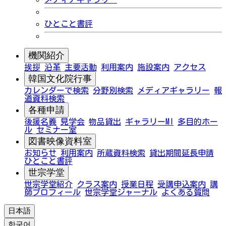
ひとこと書評
機関紹介
挨拶
沿革
主要活動
利用案内
施設案内
アクセス
韓国文化院行事
カレンダーで検索
分野別検索
メディアギャラリー
報
道資料検索
各種申請
後援名義
見学会
物品貸出
ギャラリーMI
多目的ホー
ル
セミナー室
図書映像資料室
お知らせ
利用案内
所蔵資料検索
貸出期間延長申請
ひとこと書評
世宗学堂
世宗学堂紹介
クラス案内
授業日程
受講申込案内
講
師プロフィール
世宗学堂ジャーナル
よくある質問
日本語
한국어