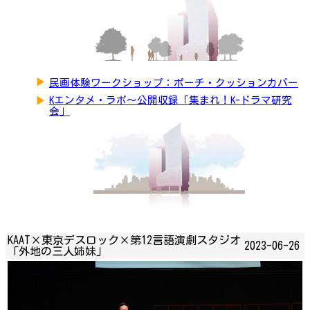
▶
民画体験ワークショップ：ポーチ・クッションカバー
▶
Kエンタメ・ラボ～公開収録「集まれ！K-ドラマ研究
会」
KAAT×東京デスロック×第12言語演劇スタジオ
2023-06-26
「外地の三人姉妹」