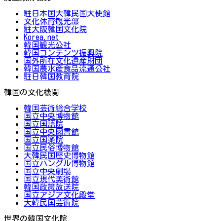
駐日本国大韓民国大使館
文化体育観光部
駐大阪韓国文化院
Korea.net
韓国観光公社
韓国コンテンツ振興院
国外所在文化遺産財団
韓国農水産食品流通公社
駐日韓国教育院
韓国の文化機関
韓国芸術総合学校
国立中央博物館
国立国語院
国立中央図書館
国立国楽院
国立民俗博物館
大韓民国歴史博物館
国立ハングル博物館
国立中央劇場
国立現代美術館
韓国政策放送院
国立アジア文化殿堂
大韓民国芸術院
世界の韓国文化院