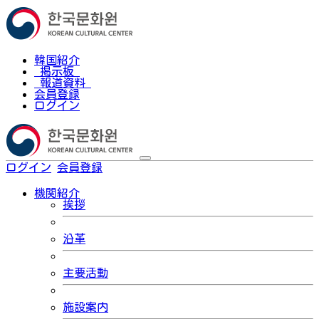
韓国紹介
掲示板
報道資料
会員登録
ログイン
ログイン
会員登録
한국어
機関紹介
挨拶
沿革
主要活動
施設案内