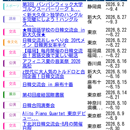
第3回 パンパシフィック大学
2026.9.2
静岡県
ゴルフスーパーリーグ b...
～9.4
＜新大久保＞独学のハングル
新大久
2026.8.27
を完璧にしよう！ハングル
保
～9.3
ス...
★韓国語学校の日韓交流会 in
2026.8.22
東京
新大久保★
～8.22
日韓交流おしゃべり会 20代メ
2026.8.22
東京
イン 日韓男女率半々
～8.22
【福岡】毎月開催の日韓交流
福岡県
2026.8.22
会！言語交換で楽しい朝活
福岡...
～8.22
アフィニス夏の音楽祭 2026
2026.8.16
香川県
高松
～8.23
z世代に大人気のトルドロと合
新大久
2026.8.16
同企画！日韓交流会
保
～8.16
麻布十
2026.8.15
日韓交流会 in 麻布十番
番
～8.15
2026.8.14
第43回産経国際書展
東京都
～8.21
神奈川
2026.8.10
日韓合同演奏会
県横...
～8.10
Alito Piano Quartet 東京デビ
2026.8.9
東京都
ュー...
～8.9
下北沢日韓交流会-8月の開催
2026.8.8
東京都
日程
～8.30