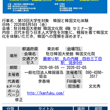
行事名：第10回大学生対象 韓服と韓国文化体験
日時：2026年6月5日（金）
会場：駐日韓国大使館 韓国文化院 4階 セミナー室
内容：次代を担う日本人大学生を対象に、韓服を着て韓国文
化を体験いただき、韓国への理解を深めます。
都道府県
東京都
会場TEL
会場名
駐日韓国大使館 韓国文化院
場所
交通アク
最寄り駅 丸の内線 四谷三丁目
セス
駅 徒歩5分
期間
2026-06-05 ～ 2026-02-05
一般社団法人韓服普及
主催者TE
090-4386-
主催者
協会
L
3517
代表者
李香順
FAX番号
eメール
担当者
文光秀
ホーム
http://kanfuku.com/
ページ
修正
分類
タイトル
場所
期間