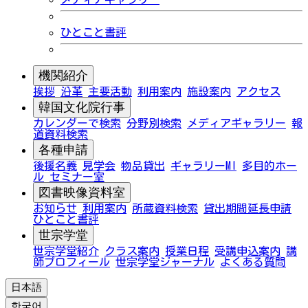
ひとこと書評
機関紹介
挨拶
沿革
主要活動
利用案内
施設案内
アクセス
韓国文化院行事
カレンダーで検索
分野別検索
メディアギャラリー
報
道資料検索
各種申請
後援名義
見学会
物品貸出
ギャラリーMI
多目的ホー
ル
セミナー室
図書映像資料室
お知らせ
利用案内
所蔵資料検索
貸出期間延長申請
ひとこと書評
世宗学堂
世宗学堂紹介
クラス案内
授業日程
受講申込案内
講
師プロフィール
世宗学堂ジャーナル
よくある質問
日本語
한국어