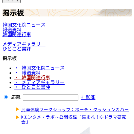
掲示板
韓国文化院ニュース
報道資料
韓国関連行事
メディアギャラリー
ひとこと書評
掲示板
・ 韓国文化院ニュース
・ 報道資料
・ 韓国関連行事
・ メディアギャラリー
・ ひとこと書評
応募
+ MORE
▶
民画体験ワークショップ：ポーチ・クッションカバー
▶
Kエンタメ・ラボ～公開収録「集まれ！K-ドラマ研究
会」