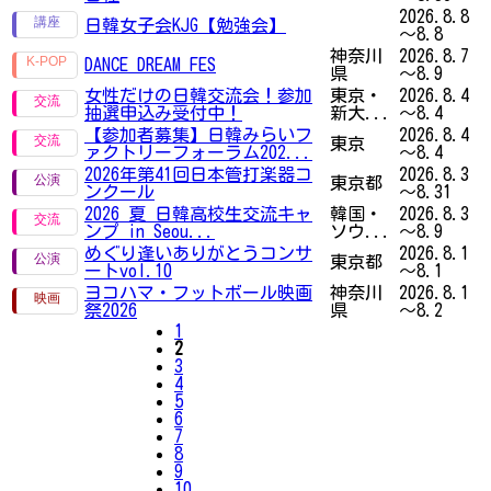
2026.8.8
日韓女子会KJG【勉強会】
～8.8
神奈川
2026.8.7
DANCE DREAM FES
県
～8.9
女性だけの日韓交流会！参加
東京・
2026.8.4
抽選申込み受付中！
新大...
～8.4
【参加者募集】日韓みらいフ
2026.8.4
東京
ァクトリーフォーラム202...
～8.4
2026年第41回日本管打楽器コ
2026.8.3
東京都
ンクール
～8.31
2026 夏 日韓高校生交流キャ
韓国・
2026.8.3
ンプ in Seou...
ソウ...
～8.9
めぐり逢いありがとうコンサ
2026.8.1
東京都
ートvol.10
～8.1
ヨコハマ・フットボール映画
神奈川
2026.8.1
祭2026
県
～8.2
1
2
3
4
5
6
7
8
9
10