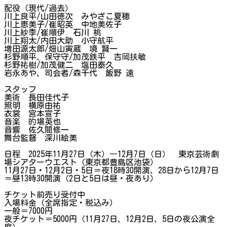
配役（現代/過去）
川上良平/山田徳次 みやざこ夏穂
川上恵美子/崔昭英 中地美佐子
川上紗季/崔順伊 石川 桃
川上翔太/内田大助 小守航平
増田源太郎/畑山寅蔵 境 賢一
杉野順平、保守守/加茂鉄平 吉岡扶敏
杉野祐樹/加茂健二 塩田泰久
岩永あや、司会者/森千代 飯野 遠
スタッフ
美術 長田佳代子
照明 横原由祐
衣裳 宮本宣子
音楽 的場英也
音響 佐久間修一
舞台監督 深川絵美
日程 2025年11月27日（木）―12月7日（日） 東京芸術劇
場シアターウエスト（東京都豊島区池袋）
11月27日・12月2日・5日＝夜18時30開演、28日から12月7日
＝昼13時30開演（2日と5日は昼・夜あり）
チケット前売り受付中
入場料金（全席指定・税込み）
一般＝7000円
夜チケット＝5000円（11月27日、12月2日、5日の夜公演全
席）