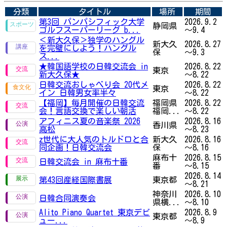
分類
タイトル
場所
期間
第3回 パンパシフィック大学
2026.9.2
静岡県
ゴルフスーパーリーグ b...
～9.4
＜新大久保＞独学のハングル
新大久
2026.8.27
を完璧にしよう！ハングル
保
～9.3
ス...
★韓国語学校の日韓交流会 in
2026.8.22
東京
新大久保★
～8.22
日韓交流おしゃべり会 20代メ
2026.8.22
東京
イン 日韓男女率半々
～8.22
【福岡】毎月開催の日韓交流
福岡県
2026.8.22
会！言語交換で楽しい朝活
福岡...
～8.22
アフィニス夏の音楽祭 2026
2026.8.16
香川県
高松
～8.23
z世代に大人気のトルドロと合
新大久
2026.8.16
同企画！日韓交流会
保
～8.16
麻布十
2026.8.15
日韓交流会 in 麻布十番
番
～8.15
2026.8.14
第43回産経国際書展
東京都
～8.21
神奈川
2026.8.10
日韓合同演奏会
県横...
～8.10
Alito Piano Quartet 東京デビ
2026.8.9
東京都
ュー...
～8.9