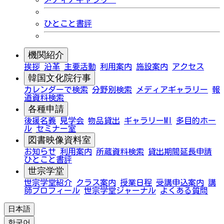
ひとこと書評
機関紹介
挨拶
沿革
主要活動
利用案内
施設案内
アクセス
韓国文化院行事
カレンダーで検索
分野別検索
メディアギャラリー
報
道資料検索
各種申請
後援名義
見学会
物品貸出
ギャラリーMI
多目的ホー
ル
セミナー室
図書映像資料室
お知らせ
利用案内
所蔵資料検索
貸出期間延長申請
ひとこと書評
世宗学堂
世宗学堂紹介
クラス案内
授業日程
受講申込案内
講
師プロフィール
世宗学堂ジャーナル
よくある質問
日本語
한국어