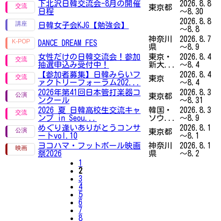
下北沢日韓交流会-8月の開催
2026.8.8
東京都
日程
～8.30
2026.8.8
日韓女子会KJG【勉強会】
～8.8
神奈川
2026.8.7
DANCE DREAM FES
県
～8.9
女性だけの日韓交流会！参加
東京・
2026.8.4
抽選申込み受付中！
新大...
～8.4
【参加者募集】日韓みらいフ
2026.8.4
東京
ァクトリーフォーラム202...
～8.4
2026年第41回日本管打楽器コ
2026.8.3
東京都
ンクール
～8.31
2026 夏 日韓高校生交流キャ
韓国・
2026.8.3
ンプ in Seou...
ソウ...
～8.9
めぐり逢いありがとうコンサ
2026.8.1
東京都
ートvol.10
～8.1
ヨコハマ・フットボール映画
神奈川
2026.8.1
祭2026
県
～8.2
1
2
3
4
5
6
7
8