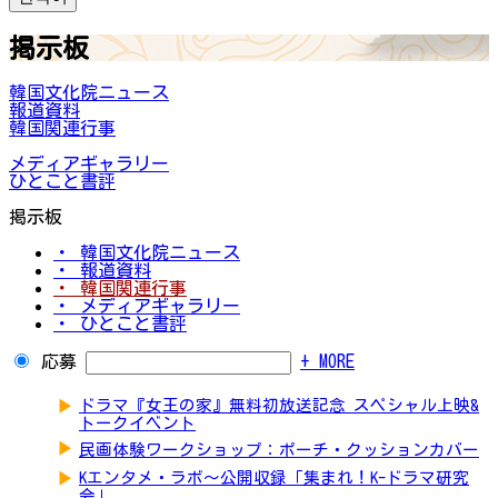
掲示板
韓国文化院ニュース
報道資料
韓国関連行事
メディアギャラリー
ひとこと書評
掲示板
・ 韓国文化院ニュース
・ 報道資料
・ 韓国関連行事
・ メディアギャラリー
・ ひとこと書評
応募
+ MORE
▶
ドラマ『女王の家』無料初放送記念 スペシャル上映&
トークイベント
▶
民画体験ワークショップ：ポーチ・クッションカバー
▶
Kエンタメ・ラボ～公開収録「集まれ！K-ドラマ研究
会」