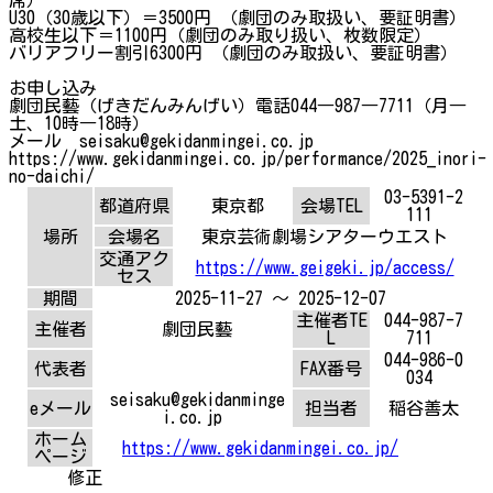
U30（30歳以下）＝3500円 （劇団のみ取扱い、要証明書）
高校生以下＝1100円（劇団のみ取り扱い、枚数限定）
バリアフリー割引6300円 （劇団のみ取扱い、要証明書）
お申し込み
劇団民藝（げきだんみんげい）電話044―987―7711（月―
土、10時―18時）
メール seisaku@gekidanmingei.co.jp
https://www.gekidanmingei.co.jp/performance/2025_inori-
no-daichi/
03-5391-2
都道府県
東京都
会場TEL
111
場所
会場名
東京芸術劇場シアターウエスト
交通アク
https://www.geigeki.jp/access/
セス
期間
2025-11-27 ～ 2025-12-07
主催者TE
044-987-7
主催者
劇団民藝
L
711
044-986-0
代表者
FAX番号
034
seisaku@gekidanminge
eメール
担当者
稲谷善太
i.co.jp
ホーム
https://www.gekidanmingei.co.jp/
ページ
修正