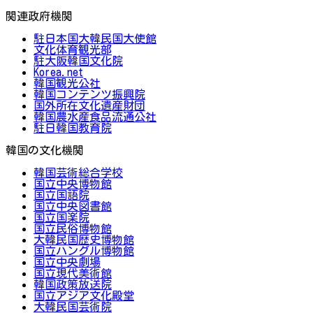
関連政府機関
駐日本国大韓民国大使館
文化体育観光部
駐大阪韓国文化院
Korea.net
韓国観光公社
韓国コンテンツ振興院
国外所在文化遺産財団
韓国農水産食品流通公社
駐日韓国教育院
韓国の文化機関
韓国芸術総合学校
国立中央博物館
国立国語院
国立中央図書館
国立国楽院
国立民俗博物館
大韓民国歴史博物館
国立ハングル博物館
国立中央劇場
国立現代美術館
韓国政策放送院
国立アジア文化殿堂
大韓民国芸術院