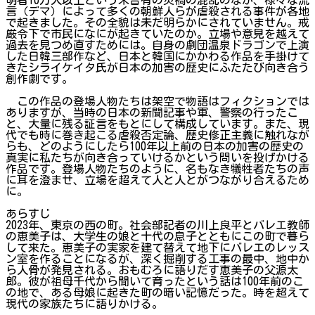
言（デマ）によって多くの朝鮮人らが虐殺される事件が各地
で起きました。その全貌は未だ明らかにされていません。戒
厳令下で市民になにが起きていたのか。立場や意見を越えて
過去を見つめ直すためには。自身の劇団温泉ドラゴンで上演
した日韓三部作など、日本と韓国にかかわる作品を手掛けて
きたシライケイタ氏が日本の加害の歴史にふたたび向き合う
創作劇です。
この作品の登場人物たちは架空で物語はフィクションでは
ありますが、当時の日本の新聞記事や軍、警察の行ったこ
と、大量に残る証言をもとにして構成しています。また、現
代でも時に巻き起こる虐殺否定論、歴史修正主義に触れなが
らも、どのようにしたら100年以上前の日本の加害の歴史の
真実に私たちが向き合っていけるかという問いを投げかける
作品です。登場人物たちのように、名もなき犠牲者たちの声
に耳を澄ませ、立場を超えて人と人とがつながり合えるため
に。
あらすじ
2023年、東京の西の町。社会部記者の川上良平とバレエ教師
の恵美子は、大学生の娘と十代の息子とともにこの町で暮ら
して来た。恵美子の実家を建て替えて地下にバレエのレッス
ン室を作ることになるが、深く掘削する工事の最中、地中か
ら人骨が発見される。おもむろに語りだす恵美子の父源太
郎。彼が祖母千代から聞いて育ったという話は100年前のこ
の地で、ある母娘に起きた町の暗い記憶だった。時を超えて
現代の家族たちに語りかける。