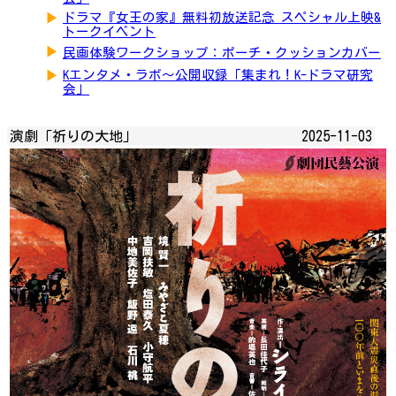
▶
ドラマ『女王の家』無料初放送記念 スペシャル上映&
トークイベント
▶
民画体験ワークショップ：ポーチ・クッションカバー
▶
Kエンタメ・ラボ～公開収録「集まれ！K-ドラマ研究
会」
演劇「祈りの大地」
2025-11-03