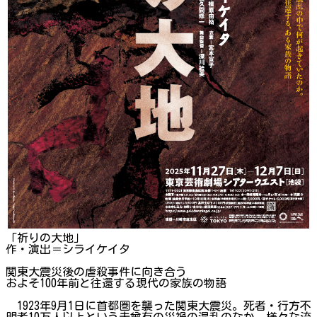
「祈りの大地」
作・演出＝シライケイタ
関東大震災後の虐殺事件に向き合う
およそ100年前と往還する現代の家族の物語
1923年9月1日に首都圏を襲った関東大震災。死者・行方不
明者10万人以上という未曾有の災禍の混乱のなか、様々な流