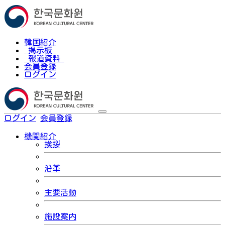
韓国紹介
掲示板
報道資料
会員登録
ログイン
ログイン
会員登録
한국어
機関紹介
挨拶
沿革
主要活動
施設案内