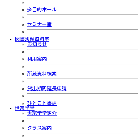
多目的ホール
セミナー室
図書映像資料室
お知らせ
利用案内
所蔵資料検索
貸出期間延長申請
ひとこと書評
世宗学堂
世宗学堂紹介
クラス案内