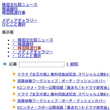
韓国文化院ニュース
報道資料
韓国関連行事
メディアギャラリー
ひとこと書評
掲示板
・ 韓国文化院ニュース
・ 報道資料
・ 韓国関連行事
・ メディアギャラリー
・ ひとこと書評
応募
+ MORE
▶
ドラマ『女王の家』無料初放送記念 スペシャル上映&
▶
民画体験ワークショップ：ポーチ・クッションカバー
▶
Kエンタメ・ラボ～公開収録「集まれ！K-ドラマ研究会
▶
ドラマ『女王の家』無料初放送記念 スペシャル上映&
▶
民画体験ワークショップ：ポーチ・クッションカバー
▶
Kエンタメ・ラボ～公開収録「集まれ！K-ドラマ研究会