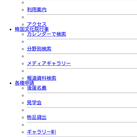
利用案内
アクセス
韓国文化院行事
カレンダーで検索
分野別検索
メディアギャラリー
報道資料検索
各種申請
後援名義
見学会
物品貸出
ギャラリーMI