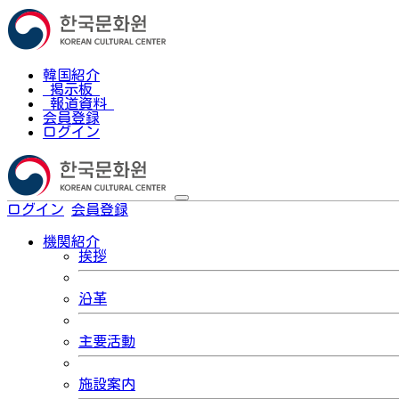
韓国紹介
掲示板
報道資料
会員登録
ログイン
ログイン
会員登録
한국어
機関紹介
挨拶
沿革
主要活動
施設案内