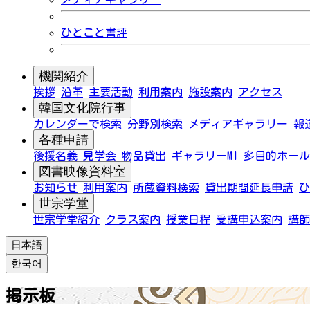
ひとこと書評
機関紹介
挨拶
沿革
主要活動
利用案内
施設案内
アクセス
韓国文化院行事
カレンダーで検索
分野別検索
メディアギャラリー
報
各種申請
後援名義
見学会
物品貸出
ギャラリーMI
多目的ホール
図書映像資料室
お知らせ
利用案内
所蔵資料検索
貸出期間延長申請
ひ
世宗学堂
世宗学堂紹介
クラス案内
授業日程
受講申込案内
講師
日本語
한국어
掲示板