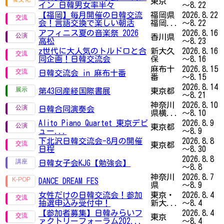
東京
イン 日韓男女率半々
～8.22
【福岡】毎月開催の日韓交流
福岡県
2026.8.22
会！言語交換で楽しい朝活
福岡...
～8.22
アフィニス夏の音楽祭 2026
2026.8.16
香川県
高松
～8.23
z世代に大人気のトルドロと合
新大久
2026.8.16
同企画！日韓交流会
保
～8.16
麻布十
2026.8.15
日韓交流会 in 麻布十番
番
～8.15
2026.8.14
第43回産経国際書展
東京都
～8.21
神奈川
2026.8.10
日韓合同演奏会
県横...
～8.10
Alito Piano Quartet 東京デビ
2026.8.9
東京都
ュー...
～8.9
下北沢日韓交流会-8月の開催
2026.8.8
東京都
日程
～8.30
2026.8.8
日韓女子会KJG【勉強会】
～8.8
神奈川
2026.8.7
DANCE DREAM FES
県
～8.9
女性だけの日韓交流会！参加
東京・
2026.8.4
抽選申込み受付中！
新大...
～8.4
【参加者募集】日韓みらいフ
2026.8.4
東京
ァクトリーフォーラム202...
～8.4