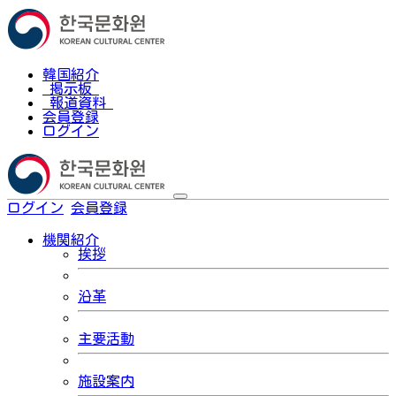
韓国紹介
掲示板
報道資料
会員登録
ログイン
ログイン
会員登録
한국어
機関紹介
挨拶
沿革
主要活動
施設案内