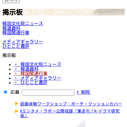
掲示板
韓国文化院ニュース
報道資料
韓国関連行事
メディアギャラリー
ひとこと書評
掲示板
・ 韓国文化院ニュース
・ 報道資料
・ 韓国関連行事
・ メディアギャラリー
・ ひとこと書評
応募
+ MORE
▶
民画体験ワークショップ：ポーチ・クッションカバー
▶
Kエンタメ・ラボ～公開収録「集まれ！K-ドラマ研究
会」