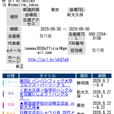
HP url.kr/oh31e5
IG @tomolink_tokyo
都道府県
東京
会場TEL
会場名
新大久保
場所
交通アク
セス
期間
2025-08-30 ～ 2025-08-30
主催者TE
090-2254-
정기원
主催者
L
6158
代表者
FAX番号
leeway3030official@gm
정기원
eメール
担当者
ail.com
ホーム
http://url.kr/oh31e5
ページ
修正
分類
タイトル
場所
期間
第3回 パンパシフィック大学
2026.9.2
静岡県
ゴルフスーパーリーグ b...
～9.4
＜新大久保＞独学のハングル
新大久
2026.8.27
を完璧にしよう！ハングル
保
～9.3
ス...
★韓国語学校の日韓交流会 in
2026.8.22
東京
新大久保★
～8.22
日韓交流おしゃべり会 20代メ
2026.8.22