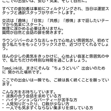
ここでの出会いは、安心・気楽、そして自然に。
すべての参加者は事前にフィルタリングされ、当日は運営ス
タッフと通訳スタッフがサポートします。
交流は「趣味」「日常」「共感」「感情」まで話したいテー
マから気楽にスタート。
無理に深かめる必要はありません。
質問が自然と会話の扉を開きます。
ラウンジバーのようなおしゃれで心地よい雰囲気が、初めて
会う私たちをもっとリラックスさせ、近づけてくれるでしょ
う。
ほんの少しの勇気をきっかけに、心地よい音楽と雰囲気の中
で、私たちだけの特別な時間を過ごしましょう。
TomoLinkは、まさにそんな“ちょうどいい”出会いのため
に 開かれた場所です。
ここでの出会いは一瞬でも、ご縁は長く続くことを願ってい
ます。
こんな方をお待ちしています。
- 波長の合う会話を求めている方
- ハイテンションなパーティーが苦手な方
- 人見知りだったり、口数が少ない方
- 一人でも気まずくならない集まりを探している方