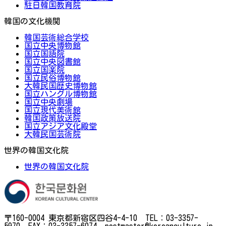
駐日韓国教育院
韓国の文化機関
韓国芸術総合学校
国立中央博物館
国立国語院
国立中央図書館
国立国楽院
国立民俗博物館
大韓民国歴史博物館
国立ハングル博物館
国立中央劇場
国立現代美術館
韓国政策放送院
国立アジア文化殿堂
大韓民国芸術院
世界の韓国文化院
世界の韓国文化院
〒160-0004 東京都新宿区四谷4-4-10 TEL：03-3357-
5970 FAX：03-3357-6074 postmaster@koreanculture.jp