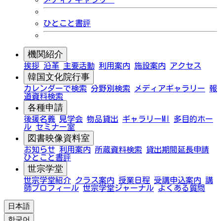
ひとこと書評
機関紹介
挨拶
沿革
主要活動
利用案内
施設案内
アクセス
韓国文化院行事
カレンダーで検索
分野別検索
メディアギャラリー
報
道資料検索
各種申請
後援名義
見学会
物品貸出
ギャラリーMI
多目的ホー
ル
セミナー室
図書映像資料室
お知らせ
利用案内
所蔵資料検索
貸出期間延長申請
ひとこと書評
世宗学堂
世宗学堂紹介
クラス案内
授業日程
受講申込案内
講
師プロフィール
世宗学堂ジャーナル
よくある質問
日本語
한국어