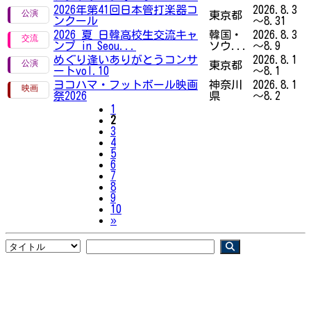
2026年第41回日本管打楽器コ
2026.8.3
東京都
ンクール
～8.31
2026 夏 日韓高校生交流キャ
韓国・
2026.8.3
ンプ in Seou...
ソウ...
～8.9
めぐり逢いありがとうコンサ
2026.8.1
東京都
ートvol.10
～8.1
ヨコハマ・フットボール映画
神奈川
2026.8.1
祭2026
県
～8.2
1
2
3
4
5
6
7
8
9
10
Next
»