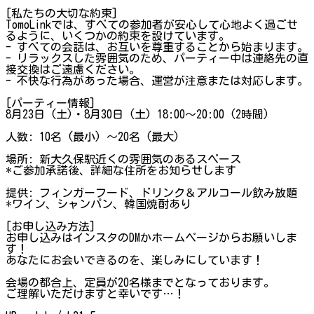
[私たちの大切な約束]
TomoLinkでは、すべての参加者が安心して心地よく過ごせ
るように、いくつかの約束を設けています。
- すべての会話は、お互いを尊重することから始まります。
- リラックスした雰囲気のため、パーティー中は連絡先の直
接交換はご遠慮ください。
- 不快な行為があった場合、運営が注意または対応します。
[パーティー情報]
8月23日 (土)・8月30日 (土) 18:00〜20:00 (2時間)
人数: 10名 (最小) 〜20名 (最大)
場所: 新大久保駅近くの雰囲気のあるスペース
*ご参加承諾後、詳細な住所をお知らせします
提供: フィンガーフード、ドリンク＆アルコール飲み放題
*ワイン、シャンパン、韓国焼酎あり
[お申し込み方法]
お申し込みはインスタのDMかホームページからお願いしま
す！
あなたにお会いできるのを、楽しみにしています！
会場の都合上、定員が20名様までとなっております。
ご理解いただけますと幸いです…！