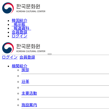
韓国紹介
掲示板
報道資料
会員登録
ログイン
ログイン
会員登録
한국어
機関紹介
挨拶
沿革
主要活動
施設案内