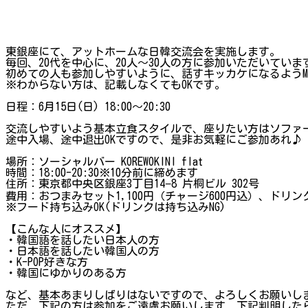
東銀座にて、アットホームな日韓交流会を実施します。
毎回、20代を中心に、20人～30人の方に参加いただいていま
初めての人も参加しやすいように、話すキッカケになるようM
※わからない方は、記載しなくてもOKです。
日程：6月15日(日) 18:00～20:30
交流しやすいよう基本立食スタイルで、座りたい方はソファ
途中入場、途中退出OKですので、是非お気軽にご参加あれ♪
場所：ソーシャルバー KOREWOKINI flat
時間：18:00-20:30※10分前に締めます
住所：東京都中央区銀座3丁目14−8 片桐ビル 302号
費用：おつまみセット1,100円（チャージ600円込）、ドリンク
※フード持ち込みOK(ドリンクは持ち込みNG)
【こんな人にオススメ】
・韓国語を話したい日本人の方
・日本語を話したい韓国人の方
・K-POP好きな方
・韓国にゆかりのある方
など、基本あまりしばりはないですので、よろしくお願いし
ただ、下記の方は参加をご遠慮お願いします、下記判明した