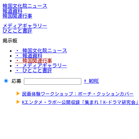
韓国文化院ニュース
報道資料
韓国関連行事
メディアギャラリー
ひとこと書評
掲示板
・ 韓国文化院ニュース
・ 報道資料
・ 韓国関連行事
・ メディアギャラリー
・ ひとこと書評
応募
+ MORE
▶
民画体験ワークショップ：ポーチ・クッションカバー
▶
Kエンタメ・ラボ～公開収録「集まれ！K-ドラマ研究会