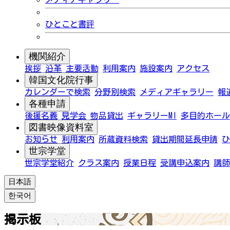
ひとこと書評
機関紹介
挨拶
沿革
主要活動
利用案内
施設案内
アクセス
韓国文化院行事
カレンダーで検索
分野別検索
メディアギャラリー
報
各種申請
後援名義
見学会
物品貸出
ギャラリーMI
多目的ホール
図書映像資料室
お知らせ
利用案内
所蔵資料検索
貸出期間延長申請
ひ
世宗学堂
世宗学堂紹介
クラス案内
授業日程
受講申込案内
講師
日本語
한국어
掲示板