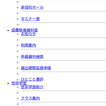
多目的ホール
セミナー室
図書映像資料室
お知らせ
利用案内
所蔵資料検索
貸出期間延長申請
ひとこと書評
世宗学堂
世宗学堂紹介
クラス案内