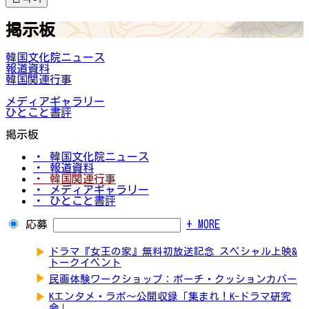
掲示板
韓国文化院ニュース
報道資料
韓国関連行事
メディアギャラリー
ひとこと書評
掲示板
・ 韓国文化院ニュース
・ 報道資料
・ 韓国関連行事
・ メディアギャラリー
・ ひとこと書評
応募
+ MORE
▶
ドラマ『女王の家』無料初放送記念 スペシャル上映&
トークイベント
▶
民画体験ワークショップ：ポーチ・クッションカバー
▶
Kエンタメ・ラボ～公開収録「集まれ！K-ドラマ研究
会」