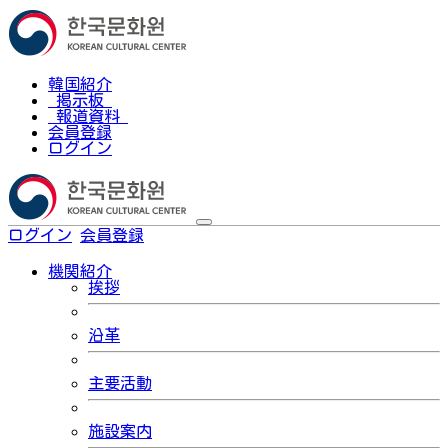
韓国紹介
掲示板
報道資料
会員登録
ログイン
ログイン
会員登録
한국어
機関紹介
挨拶
沿革
主要活動
施設案内