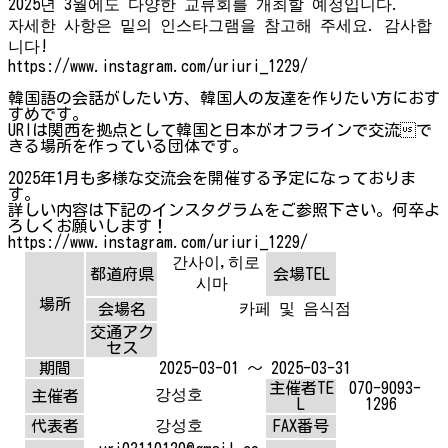
2025년 3월에도 다양한 교류회를 개최할 예정입니다.
자세한 사항은 밑의 인스타그램을 참고해 주세요. 감사합
니다!
https://www.instagram.com/uriuri_1229/
韓国語の会話がしたい方、韓国人の友達を作りたい方におす
すめです。
URIは関西を拠点として韓国と日本がオフラインで交流で
きる場所を作っている団体です。
2025年1月も多様な交流会を開催する予定になっておりま
す。
詳しい内容は下記のインスタグラムをご参照下さい。何卒よ
ろしくお願いします！
https://www.instagram.com/uriuri_1229/
간사이,히로
都道府県
会場TEL
시마
場所
카페 및 음식점
会場名
交通アク
セス
期間
2025-03-01 ～ 2025-03-31
主催者TE
070-9093-
강성호
主催者
L
1296
강성호
代表者
FAX番号