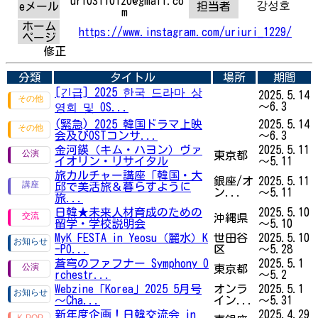
uri03110120@gmail.co
강성호
eメール
担当者
m
ホーム
https://www.instagram.com/uriuri_1229/
ページ
修正
分類
タイトル
場所
期間
[긴급] 2025 한국 드라마 상
2025.5.14
～6.3
영회 및 OS...
(緊急) 2025 韓国ドラマ上映
2025.5.14
会及びOSTコンサ...
～6.3
金河鍈（キム・ハヨン）ヴァ
2025.5.11
東京都
イオリン・リサイタル
～5.11
旅カルチャー講座「韓国・大
銀座/オ
2025.5.11
邱で美活旅＆暮らすように
ン...
～5.11
旅...
日韓★未来人材育成のための
2025.5.10
沖縄県
留学・学校説明会
～5.10
MyK FESTA in Yeosu（麗水）K
世田谷
2025.5.10
-PO...
区
～5.28
蒼穹のファフナー Symphony O
2025.5.1
東京都
rchestr...
～5.2
Webzine「Korea」2025 5月号
オンラ
2025.5.1
～Cha...
イン...
～5.31
新年度企画！日韓交流会 in
2025.4.29