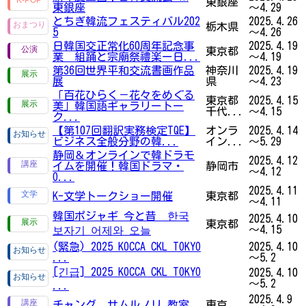
東銀座
東銀座
～4.29
とちぎ韓流フェスティバル202
2025.4.26
栃木県
5
～4.26
日韓国交正常化60周年記念事
2025.4.19
東京都
業 組踊と宗廟祭禮楽ー日...
～4.19
第36回世界平和交流書画作品
神奈川
2025.4.19
展
県
～4.23
「百花ひらく－花々をめぐる
東京都
2025.4.15
美」韓国語ギャラリートー
千代...
～4.15
ク...
【第107回翻訳実務検定TQE】
オンラ
2025.4.14
ビジネス全般分野の韓...
イン...
～5.29
静岡＆オンラインで韓ドラモ
2025.4.12
イムを開催！韓国ドラマ・
静岡市
～4.12
O...
2025.4.11
K-文学トークショー開催
東京都
～4.11
韓国ポジャギ 今と昔 한국
2025.4.10
東京都
～4.15
보자기 어제와 오늘
(緊急) 2025 KOCCA CKL TOKYO
2025.4.10
...
～5.2
[긴급] 2025 KOCCA CKL TOKYO
2025.4.10
～5.2
...
2025.4.9
チャング、サムルノリ 教室
東京