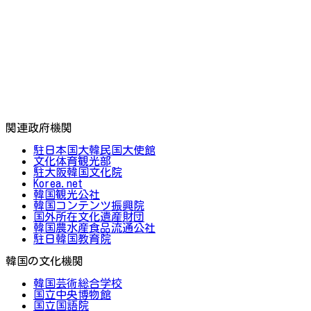
関連政府機関
駐日本国大韓民国大使館
文化体育観光部
駐大阪韓国文化院
Korea.net
韓国観光公社
韓国コンテンツ振興院
国外所在文化遺産財団
韓国農水産食品流通公社
駐日韓国教育院
韓国の文化機関
韓国芸術総合学校
国立中央博物館
国立国語院