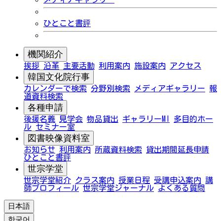
ひとこと書評
機関紹介
挨拶
沿革
主要活動
利用案内
施設案内
アクセス
韓国文化院行事
カレンダーで検索
分野別検索
メディアギャラリー
報
道資料検索
各種申請
後援名義
見学会
物品貸出
ギャラリーMI
多目的ホー
ル
セミナー室
図書映像資料室
お知らせ
利用案内
所蔵資料検索
貸出期間延長申請
ひとこと書評
世宗学堂
世宗学堂紹介
クラス案内
授業日程
受講申込案内
講
師プロフィール
世宗学堂ジャーナル
よくある質問
日本語
한국어