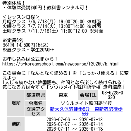
特別体験！
・体験は受講料0円！教科書レンタル可！
＜レッスン日程＞
月曜クラス 7/6,7/13(月) 19:00~20:00 ※対面
火曜クラス 7/7,7/14(火) 13:00~14:00 ※対面
土曜クラス 7/11,7/18(土) 11:00~12:00 ※対面
※定員6名
※4回 14,500円(税込)
※昼クラス・学生20%OFF
お申し込みは公式HPから！
https://s-koreanschool.com/newcourse/f202607b.html
この機会に「なんとなく読める」を「しっかり使える」に変
えよう
1人じゃ続かない韓国語も、仲間となら楽しく続けられる！
気になる方は今すぐ「ソウルメイト韓国語学校 無料講座」
03-6228-0
都道府県
東京
会場TEL
330
場所
会場名
ソウルメイト韓国語学校
交通アク
新大久保駅徒歩8分 東新宿駅徒歩
セス
5分
2026-07-06 ～ 2026-07-13
期間
2026-07-07 ～ 2026-07-14
2026-07-11 ～ 2026-07-18