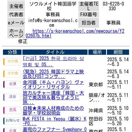
ソウルメイト韓国語学
主催者TE
03-6228-0
主催者
校
L
330
代表者
事務員
FAX番号
info@s-koreanschool.c
eメール
担当者
事務員
om
ホーム
https://s-koreanschool.com/newcourse/f2
ページ
02607b.html
修正
分類
タイトル
場所
期間
[긴급] 2025 한국 드라마 상
2025.5.14
～6.3
영회 및 OS...
(緊急) 2025 韓国ドラマ上映
2025.5.14
会及びOSTコンサ...
～6.3
金河鍈（キム・ハヨン）ヴァ
2025.5.11
東京都
イオリン・リサイタル
～5.11
旅カルチャー講座「韓国・大
銀座/オ
2025.5.11
邱で美活旅＆暮らすように
ン...
～5.11
旅...
日韓★未来人材育成のための
2025.5.10
沖縄県
留学・学校説明会
～5.10
MyK FESTA in Yeosu（麗水）K
世田谷
2025.5.10
-PO...
区
～5.28
蒼穹のファフナー Symphony O
2025.5.1
東京都