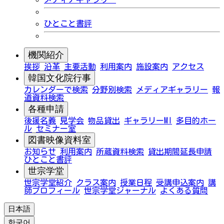
ひとこと書評
機関紹介
挨拶
沿革
主要活動
利用案内
施設案内
アクセス
韓国文化院行事
カレンダーで検索
分野別検索
メディアギャラリー
報
道資料検索
各種申請
後援名義
見学会
物品貸出
ギャラリーMI
多目的ホー
ル
セミナー室
図書映像資料室
お知らせ
利用案内
所蔵資料検索
貸出期間延長申請
ひとこと書評
世宗学堂
世宗学堂紹介
クラス案内
授業日程
受講申込案内
講
師プロフィール
世宗学堂ジャーナル
よくある質問
日本語
한국어