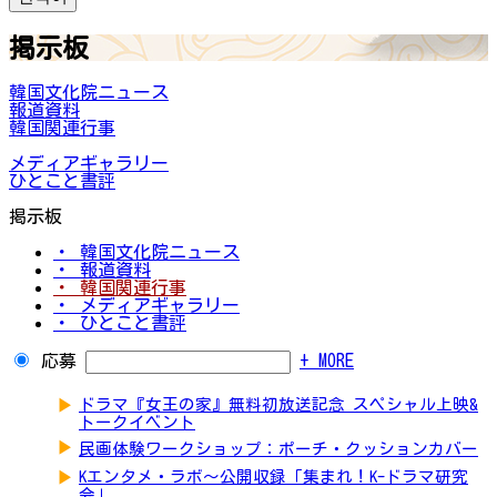
掲示板
韓国文化院ニュース
報道資料
韓国関連行事
メディアギャラリー
ひとこと書評
掲示板
・ 韓国文化院ニュース
・ 報道資料
・ 韓国関連行事
・ メディアギャラリー
・ ひとこと書評
応募
+ MORE
▶
ドラマ『女王の家』無料初放送記念 スペシャル上映&
トークイベント
▶
民画体験ワークショップ：ポーチ・クッションカバー
▶
Kエンタメ・ラボ～公開収録「集まれ！K-ドラマ研究
会」