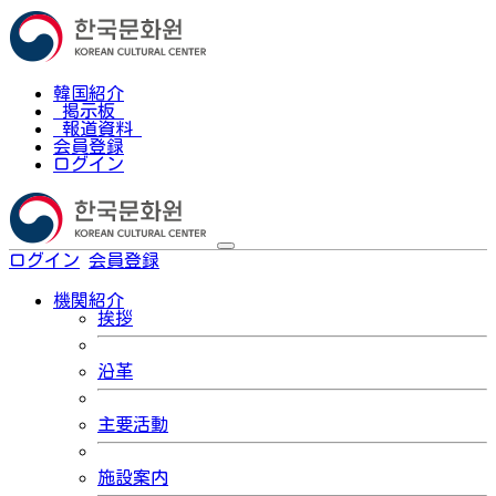
韓国紹介
掲示板
報道資料
会員登録
ログイン
ログイン
会員登録
한국어
機関紹介
挨拶
沿革
主要活動
施設案内