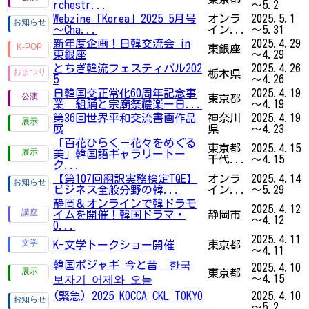
rchestr...
～5.2
Webzine「Korea」2025 5月号
オンラ
2025.5.1
～Cha...
イン...
～5.31
新年度企画！日韓交流会 in
2025.4.29
東銀座
東銀座
～4.29
とちぎ韓流フェスティバル202
2025.4.26
栃木県
5
～4.26
日韓国交正常化60周年記念事
2025.4.19
東京都
業 組踊と宗廟祭禮楽ー日...
～4.19
第36回世界平和交流書画作品
神奈川
2025.4.19
展
県
～4.23
「百花ひらく－花々をめぐる
東京都
2025.4.15
美」韓国語ギャラリートー
千代...
～4.15
ク...
【第107回翻訳実務検定TQE】
オンラ
2025.4.14
ビジネス全般分野の韓...
イン...
～5.29
静岡＆オンラインで韓ドラモ
2025.4.12
イムを開催！韓国ドラマ・
静岡市
～4.12
O...
2025.4.11
K-文学トークショー開催
東京都
～4.11
韓国ポジャギ 今と昔 한국
2025.4.10
東京都
～4.15
보자기 어제와 오늘
(緊急) 2025 KOCCA CKL TOKYO
2025.4.10
...
～5.2