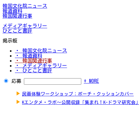
韓国文化院ニュース
報道資料
韓国関連行事
メディアギャラリー
ひとこと書評
掲示板
・ 韓国文化院ニュース
・ 報道資料
・ 韓国関連行事
・ メディアギャラリー
・ ひとこと書評
応募
+ MORE
▶
民画体験ワークショップ：ポーチ・クッションカバー
▶
Kエンタメ・ラボ～公開収録「集まれ！K-ドラマ研究会