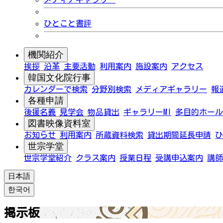
ひとこと書評
機関紹介
挨拶
沿革
主要活動
利用案内
施設案内
アクセス
韓国文化院行事
カレンダーで検索
分野別検索
メディアギャラリー
報
各種申請
後援名義
見学会
物品貸出
ギャラリーMI
多目的ホール
図書映像資料室
お知らせ
利用案内
所蔵資料検索
貸出期間延長申請
ひ
世宗学堂
世宗学堂紹介
クラス案内
授業日程
受講申込案内
講師
日本語
한국어
掲示板