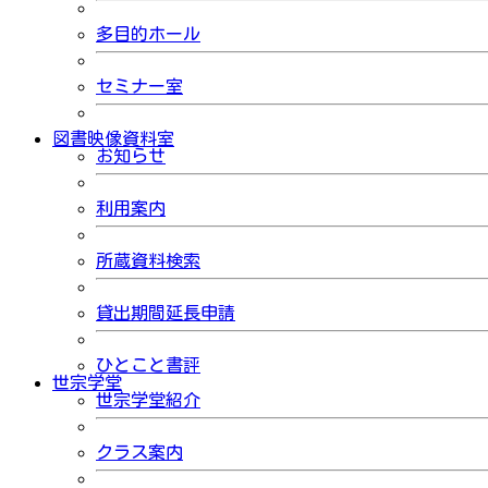
多目的ホール
セミナー室
図書映像資料室
お知らせ
利用案内
所蔵資料検索
貸出期間延長申請
ひとこと書評
世宗学堂
世宗学堂紹介
クラス案内