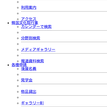
利用案内
アクセス
韓国文化院行事
カレンダーで検索
分野別検索
メディアギャラリー
報道資料検索
各種申請
後援名義
見学会
物品貸出
ギャラリーMI