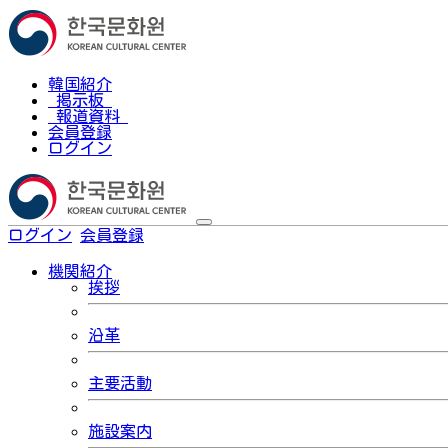
韓国紹介
掲示板
報道資料
会員登録
ログイン
ログイン
会員登録
한국어
機関紹介
挨拶
沿革
主要活動
施設案内