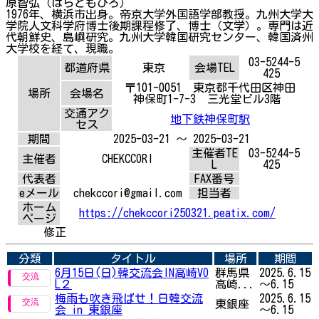
原智弘（はらともひろ）
1976年、横浜市出身。帝京大学外国語学部教授。九州大学大
学院人文科学府博士後期課程修了、博士（文学）。専門は近
代朝鮮史、島嶼研究。九州大学韓国研究センター、韓国済州
大学校を経て、現職。
03-5244-5
都道府県
東京
会場TEL
425
〒101-0051 東京都千代田区神田
場所
会場名
神保町1-7-3 三光堂ビル3階
交通アク
地下鉄神保町駅
セス
期間
2025-03-21 ～ 2025-03-21
主催者TE
03-5244-5
主催者
CHEKCCORI
L
425
代表者
FAX番号
eメール
chekccori@gmail.com
担当者
ホーム
https://chekccori250321.peatix.com/
ページ
修正
分類
タイトル
場所
期間
6月15日(日)韓交流会IN高崎VO
群馬県
2025.6.15
L２
高崎...
～6.15
梅雨も吹き飛ばせ！日韓交流
2025.6.15
東銀座
会 in 東銀座
～6.15