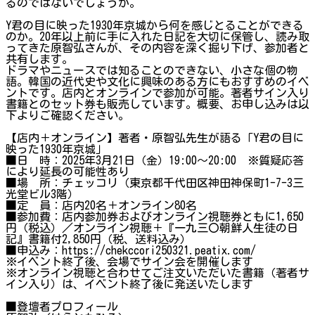
るのではないでしょうか。
Y君の目に映った1930年京城から何を感じとることができる
のか。20年以上前に手に入れた日記を大切に保管し、読み取
ってきた原智弘さんが、その内容を深く掘り下げ、参加者と
共有します。
ドラマやニュースでは知ることのできない、小さな個の物
語。韓国の近代史や文化に興味のある方にもおすすめのイベ
ントです。店内とオンラインで参加が可能。著者サイン入り
書籍とのセット券も販売しています。概要、お申し込みは以
下よりご確認ください。
【店内＋オンライン】著者・原智弘先生が語る「Y君の目に
映った1930年京城」
■日 時：2025年3月21日（金）19:00～20:00 ※質疑応答
により延長の可能性あり
■場 所：チェッコリ（東京都千代田区神田神保町1-7-3三
光堂ビル3階）
■定 員：店内20名＋オンライン80名
■参加費：店内参加券およびオンライン視聴券ともに1,650
円（税込）／オンライン視聴＋『一九三〇朝鮮人生徒の日
記』書籍付2,850円（税、送料込み）
■申込み：https://chekccori250321.peatix.com/
※イベント終了後、会場でサイン会を開催します
※オンライン視聴と合わせてご注文いただいた書籍（著者サ
イン入り）は、イベント終了後に発送いたします
■登壇者プロフィール