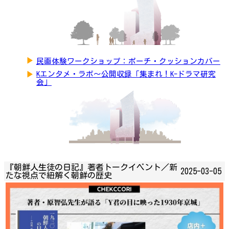
▶
民画体験ワークショップ：ポーチ・クッションカバー
▶
Kエンタメ・ラボ～公開収録「集まれ！K-ドラマ研究
会」
『朝鮮人生徒の日記』著者トークイベント／新
2025-03-05
たな視点で紐解く朝鮮の歴史