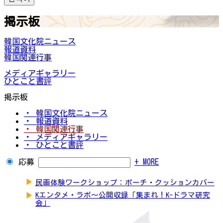
掲示板
韓国文化院ニュース
報道資料
韓国関連行事
メディアギャラリー
ひとこと書評
掲示板
・ 韓国文化院ニュース
・ 報道資料
・ 韓国関連行事
・ メディアギャラリー
・ ひとこと書評
応募
+ MORE
▶
民画体験ワークショップ：ポーチ・クッションカバー
▶
Kエンタメ・ラボ～公開収録「集まれ！K-ドラマ研究
会」