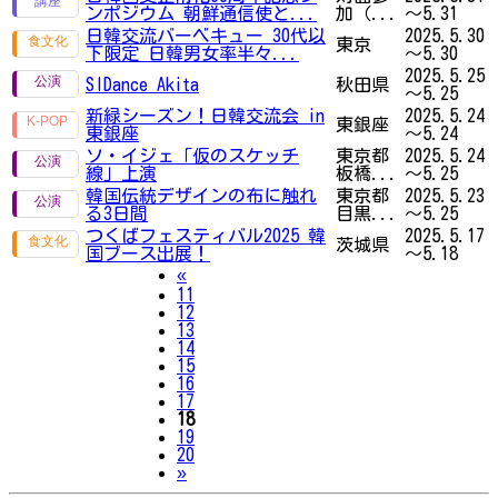
ンポジウム 朝鮮通信使と...
加（...
～5.31
日韓交流バーベキュー 30代以
2025.5.30
東京
下限定 日韓男女率半々...
～5.30
2025.5.25
SIDance Akita
秋田県
～5.25
新緑シーズン！日韓交流会 in
2025.5.24
東銀座
東銀座
～5.24
ソ・イジェ「仮のスケッチ
東京都
2025.5.24
線」上演
板橋...
～5.25
韓国伝統デザインの布に触れ
東京都
2025.5.23
る3日間
目黒...
～5.25
つくばフェスティバル2025 韓
2025.5.17
茨城県
国ブース出展！
～5.18
Previous
«
11
12
13
14
15
16
17
18
19
20
Next
»