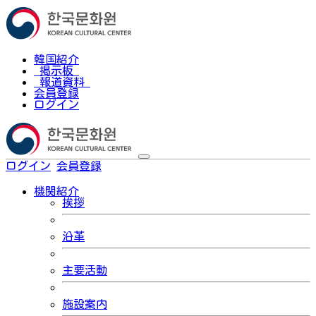
韓国紹介
掲示板
報道資料
会員登録
ログイン
ログイン
会員登録
한국어
機関紹介
挨拶
沿革
主要活動
施設案内