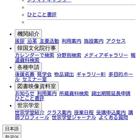
ひとこと書評
機関紹介
挨拶
沿革
主要活動
利用案内
施設案内
アクセス
韓国文化院行事
カレンダーで検索
分野別検索
メディアギャラリー
報
道資料検索
各種申請
後援名義
見学会
物品貸出
ギャラリーMI
多目的ホー
ル
セミナー室
図書映像資料室
お知らせ
利用案内
所蔵資料検索
貸出期間延長申請
ひとこと書評
世宗学堂
世宗学堂紹介
クラス案内
授業日程
受講申込案内
講
師プロフィール
世宗学堂ジャーナル
よくある質問
日本語
한국어