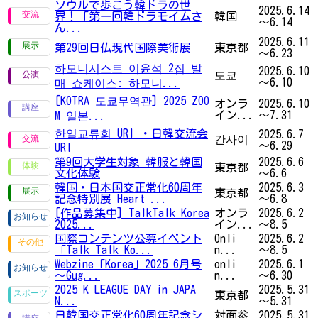
ソウルで歩こう韓ドラの世
2025.6.14
界！「第一回韓ドラモイムさ
韓国
～6.14
ん...
2025.6.11
第29回日仏現代国際美術展
東京都
～6.23
하모니시스트 이윤석 2집 발
2025.6.10
도쿄
～6.10
매 쇼케이스: 하모니...
[KOTRA 도쿄무역관] 2025 ZOO
オンラ
2025.6.10
イン...
～7.31
M 일본...
한일교류회 URI ・日韓交流会
2025.6.7
간사이
～6.29
URI
第9回大学生対象 韓服と韓国
2025.6.6
東京都
文化体験
～6.6
韓国・日本国交正常化60周年
2025.6.3
東京都
記念特別展 Heart ...
～6.8
[作品募集中] TalkTalk Korea
オンラ
2025.6.2
2025...
イン...
～8.5
国際コンテンツ公募イベント
Onli
2025.6.2
「Talk Talk Ko...
n...
～8.5
Webzine「Korea」2025 6月号
onli
2025.6.1
～Gug...
n...
～6.30
2025 K LEAGUE DAY in JAPA
2025.5.31
東京都
N...
～5.31
日韓国交正常化60周年記念シ
対面参
2025.5.31