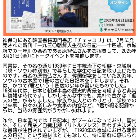
神保町にある韓国書籍専門書店「チェッコリ」は、2月に発
売された新刊『一九三〇朝鮮人生徒の日記——十四歳、京城
府での一年』の著者である原智弘さんをお招きして、2025年
3月21日(金)にトークイベントを開催します。
同書は、その名の通り1930年に日本統治下の朝鮮・京城府
（現・ソウル特別市）で暮らした学生の日記を取り上げたも
のです。著者の原智弘さんは、韓国留学をしていた2002年、
ソウルの古本屋で1冊の古びた日記本を手にします。それ
は、かつてY君という十四歳の少年が書いたものでした。
1930年代は、日本と朝鮮半島の歴史的背景を考慮すると非常
に複雑な時代です。しかしそんな中でも、素朴で豊かな「個
人の生」がありました。家族や友人とのやりとり、学校での
出来事、日々の楽しみや食事の内容など、Y君が綴る記録か
らは、当時の雰囲気がうかがい知れます。
昨今、日本国内では「日記本」がブームになっており、国内
外、そして商業／自費出版（リトルプレス）問わずさまざま
な書籍が注目されていますが、「1930年の京城における朝鮮
人の日記」という題材はとても珍しく、特に新鮮に感じられ