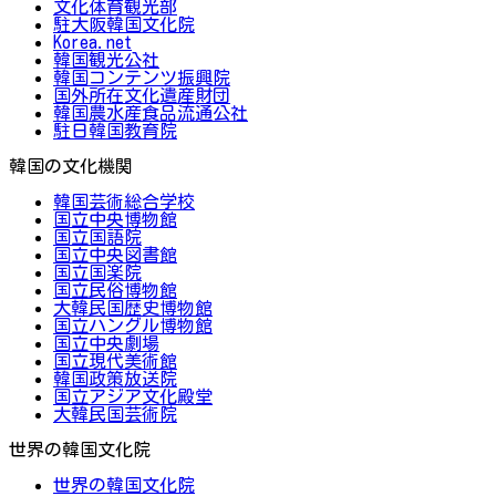
文化体育観光部
駐大阪韓国文化院
Korea.net
韓国観光公社
韓国コンテンツ振興院
国外所在文化遺産財団
韓国農水産食品流通公社
駐日韓国教育院
韓国の文化機関
韓国芸術総合学校
国立中央博物館
国立国語院
国立中央図書館
国立国楽院
国立民俗博物館
大韓民国歴史博物館
国立ハングル博物館
国立中央劇場
国立現代美術館
韓国政策放送院
国立アジア文化殿堂
大韓民国芸術院
世界の韓国文化院
世界の韓国文化院