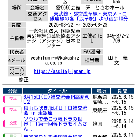
区
656
場所
会場名
雷5656会館 5F ときわホール
交通アク
東武線・都営浅草線・東京メトロ
セス
銀座線の各「浅草駅」より徒歩10分
期間
2025-03-22 ～ 2025-03-23
一般社団法人 国際児童
青少年舞台芸術協会アシ
主催者TE
045-872-2
主催者
テジ（アシテジ）日本セ
L
709
ンター
代表者
FAX番号
yoshifumi-y@kakashiz
山下 義
eメール
担当者
a.co.jp
文
ホーム
https://assitej-japan.jp
ページ
修正
分類
タイトル
場所
期間
6月15日(日)韓交流会IN高崎VO
群馬県
2025.6.15
L２
高崎...
～6.15
梅雨も吹き飛ばせ！日韓交流
2025.6.15
東銀座
会 in 東銀座
～6.15
ソウルで歩こう韓ドラの世
2025.6.14
界！「第一回韓ドラモイムさ
韓国
～6.14
ん...
2025.6.11