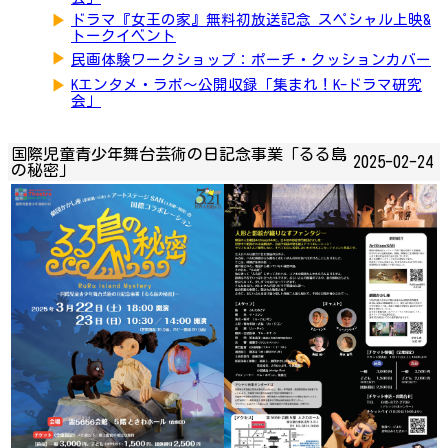
▶
ドラマ『女王の家』無料初放送記念 スペシャル上映&
トークイベント
▶
民画体験ワークショップ：ポーチ・クッションカバー
▶
Kエンタメ・ラボ～公開収録「集まれ！K-ドラマ研究
会」
国際児童青少年舞台芸術の日記念事業「るる島
2025-02-24
の秘密」