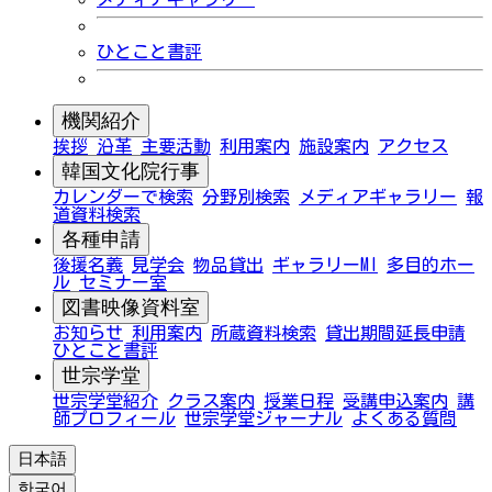
ひとこと書評
機関紹介
挨拶
沿革
主要活動
利用案内
施設案内
アクセス
韓国文化院行事
カレンダーで検索
分野別検索
メディアギャラリー
報
道資料検索
各種申請
後援名義
見学会
物品貸出
ギャラリーMI
多目的ホー
ル
セミナー室
図書映像資料室
お知らせ
利用案内
所蔵資料検索
貸出期間延長申請
ひとこと書評
世宗学堂
世宗学堂紹介
クラス案内
授業日程
受講申込案内
講
師プロフィール
世宗学堂ジャーナル
よくある質問
日本語
한국어