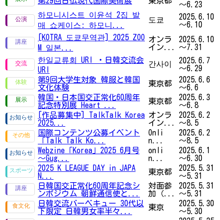
第29回日仏現代国際美術展
東京都
～6.23
하모니시스트 이윤석 2집 발
2025.6.10
도쿄
～6.10
매 쇼케이스: 하모니...
[KOTRA 도쿄무역관] 2025 ZOO
オンラ
2025.6.10
イン...
～7.31
M 일본...
한일교류회 URI ・日韓交流会
2025.6.7
간사이
～6.29
URI
第9回大学生対象 韓服と韓国
2025.6.6
東京都
文化体験
～6.6
韓国・日本国交正常化60周年
2025.6.3
東京都
記念特別展 Heart ...
～6.8
[作品募集中] TalkTalk Korea
オンラ
2025.6.2
2025...
イン...
～8.5
国際コンテンツ公募イベント
Onli
2025.6.2
「Talk Talk Ko...
n...
～8.5
Webzine「Korea」2025 6月号
onli
2025.6.1
～Gug...
n...
～6.30
2025 K LEAGUE DAY in JAPA
2025.5.31
東京都
N...
～5.31
日韓国交正常化60周年記念シ
対面参
2025.5.31
ンポジウム 朝鮮通信使と...
加（...
～5.31
日韓交流バーベキュー 30代以
2025.5.30
東京
下限定 日韓男女率半々...
～5.30