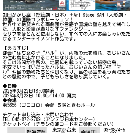
劇団かかし座（影絵劇・日本）＋Art Stage SAN（人形劇・
韓国）の国際コラボレーション！
世界中で絶賛される両劇団が言語や国境の壁を越えて制作し
た、人形と影絵が織りなすファンタジー。
セリフをほとんど使用しない、すべての人にお楽しみいただ
けるエンターテイメント作品です。
【あらすじ】
都会に住む女の子“ハル”が、両親の元を離れ、おじいさん
の住む島に出かけることになりました。
そこは時間が住所の、地図にも載っていない秘密の島。
不安でいっぱいだったハルは、おじいさんの飼い猫“マ
ル”や島の動物たちと仲良くなり、島の秘宝を狙う海賊たち
との騒動の中で、子どもらしさを取り戻していく。
◆日時
2025年3月22日18:00開演
2025年3月23日 10:30／14:00 開演
◆会場
雷5656（ゴロゴロ）会館 ５階ときわホール
チケット申し込み・お問い合わせ
TEL 045-872-2709（アシテジ日本センター）
チケットペイ（チラシのQRコードをご参照ください）
東京都台東
03-3874-5
都道府県
会場TEL