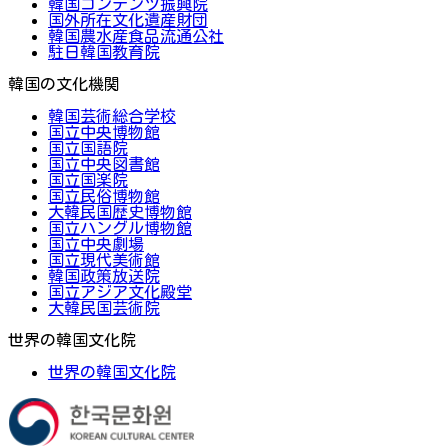
韓国コンテンツ振興院
国外所在文化遺産財団
韓国農水産食品流通公社
駐日韓国教育院
韓国の文化機関
韓国芸術総合学校
国立中央博物館
国立国語院
国立中央図書館
国立国楽院
国立民俗博物館
大韓民国歴史博物館
国立ハングル博物館
国立中央劇場
国立現代美術館
韓国政策放送院
国立アジア文化殿堂
大韓民国芸術院
世界の韓国文化院
世界の韓国文化院