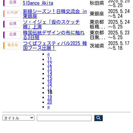
2025.5.25
SIDance Akita
秋田県
～5.25
新緑シーズン！日韓交流会 in
2025.5.24
東銀座
東銀座
～5.24
ソ・イジェ「仮のスケッチ
東京都
2025.5.24
線」上演
板橋...
～5.25
韓国伝統デザインの布に触れ
東京都
2025.5.23
る3日間
目黒...
～5.25
つくばフェスティバル2025 韓
2025.5.17
茨城県
国ブース出展！
～5.18
Previous
«
11
12
13
14
15
16
17
18
19
20
Next
»