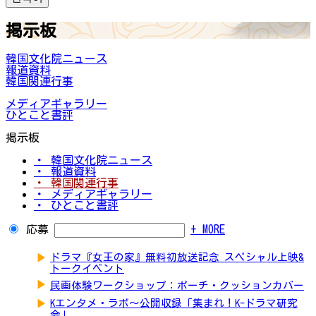
掲示板
韓国文化院ニュース
報道資料
韓国関連行事
メディアギャラリー
ひとこと書評
掲示板
・ 韓国文化院ニュース
・ 報道資料
・ 韓国関連行事
・ メディアギャラリー
・ ひとこと書評
応募
+ MORE
▶
ドラマ『女王の家』無料初放送記念 スペシャル上映&
トークイベント
▶
民画体験ワークショップ：ポーチ・クッションカバー
▶
Kエンタメ・ラボ～公開収録「集まれ！K-ドラマ研究
会」