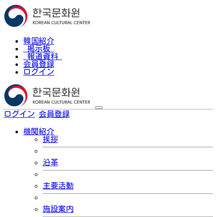
韓国紹介
掲示板
報道資料
会員登録
ログイン
ログイン
会員登録
한국어
機関紹介
挨拶
沿革
主要活動
施設案内