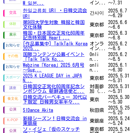
イン...
～7.31
M 일본...
한일교류회 URI ・日韓交流会
2025.6.7
간사이
～6.29
URI
第9回大学生対象 韓服と韓国
2025.6.6
東京都
文化体験
～6.6
韓国・日本国交正常化60周年
2025.6.3
東京都
記念特別展 Heart ...
～6.8
[作品募集中] TalkTalk Korea
オンラ
2025.6.2
2025...
イン...
～8.5
国際コンテンツ公募イベント
Onli
2025.6.2
「Talk Talk Ko...
n...
～8.5
Webzine「Korea」2025 6月号
onli
2025.6.1
～Gug...
n...
～6.30
2025 K LEAGUE DAY in JAPA
2025.5.31
東京都
N...
～5.31
日韓国交正常化60周年記念シ
対面参
2025.5.31
ンポジウム 朝鮮通信使と...
加（...
～5.31
日韓交流バーベキュー 30代以
2025.5.30
東京
下限定 日韓男女率半々...
～5.30
2025.5.25
SIDance Akita
秋田県
～5.25
新緑シーズン！日韓交流会 in
2025.5.24
東銀座
東銀座
～5.24
ソ・イジェ「仮のスケッチ
東京都
2025.5.24