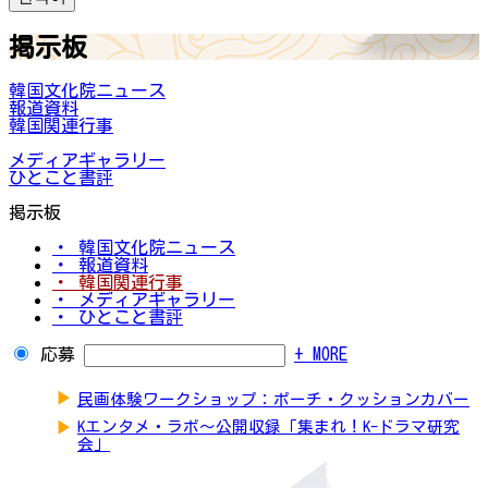
掲示板
韓国文化院ニュース
報道資料
韓国関連行事
メディアギャラリー
ひとこと書評
掲示板
・ 韓国文化院ニュース
・ 報道資料
・ 韓国関連行事
・ メディアギャラリー
・ ひとこと書評
応募
+ MORE
▶
民画体験ワークショップ：ポーチ・クッションカバー
▶
Kエンタメ・ラボ～公開収録「集まれ！K-ドラマ研究
会」