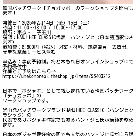
韓国パッチワーク「チョガッポ」のワークショップを開催し
ます！
開催日：2025年2月14日（金）15日（土）
時間：11:00～13:00 / 15:00～17:00
場所：東京・二子玉川
講師：HANJIHEE CLASSIC代表 ハン・ジヒ（日本語通訳つき
ます）
参加費：8,600円（税込）図案・材料、裁縫道具一式貸出、
簡単な茶菓サービス含む
申込み：事前予約制。梅と木もれ日オンラインショップにて
予約受付中
詳細とご予約はこちら→
https://umekomorebi.theshop.jp/items/96403212
日本で「ポジャギ」として親しまれている韓国パッチワーク
「チョガッポ」の
ワークショップです。
釜山発パッチワークブランドHANJIHEE CLASSIC（ハンジヒク
ラシック）の
代表でありポジャギ作家でもあるハン・ジヒ氏が講師を務め
ます。
日本のポジャギ愛好家の間でも人気のハン・ジヒ氏が自ら講