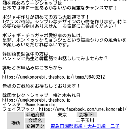
師を務めるワークショップは
日本では年に一度あるかないかの貴重なチャンスです！
ポジャギ作りが初めての方も大歓迎です！
1クラス2時間。シンプルなデザインの小物を作ります。特に
必要な持ち物はありません。お気軽にご参加ください！
ポジャギ・チョガッポ愛好家の方には、
是非、ホンドゥッケミョンジュという高級シルクの風合いを
お楽しみいただければ幸いです。
韓国語を勉強中の方は、
ハン・ジヒ先生と韓国語でお話ししてみませんか？
詳細とお申込みはこちらから
↓
https://umekomorebi.theshop.jp/items/96403212
皆様のご参加をお待ちしております！
韓国セレクトショップ 梅と木もれ日
https://umekomorebi.theshop.jp
インスタ：@ume.komorebi
フェイスブック：https://www.facebook.com/ume.komorebi/
都道府県
東京
会場TEL
会場名
二子玉川
場所
交通アク
東急田園都市線・大井町線 二子