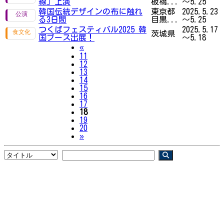
線」上演
板橋...
～5.25
韓国伝統デザインの布に触れ
東京都
2025.5.23
る3日間
目黒...
～5.25
つくばフェスティバル2025 韓
2025.5.17
茨城県
国ブース出展！
～5.18
Previous
«
11
12
13
14
15
16
17
18
19
20
Next
»