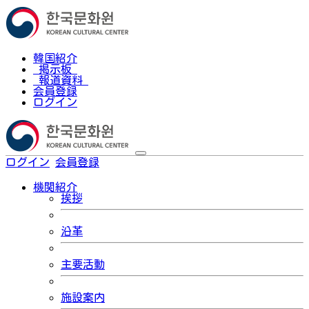
韓国紹介
掲示板
報道資料
会員登録
ログイン
ログイン
会員登録
한국어
機関紹介
挨拶
沿革
主要活動
施設案内