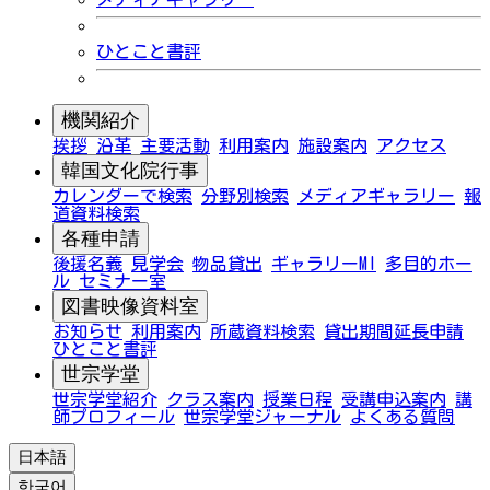
ひとこと書評
機関紹介
挨拶
沿革
主要活動
利用案内
施設案内
アクセス
韓国文化院行事
カレンダーで検索
分野別検索
メディアギャラリー
報
道資料検索
各種申請
後援名義
見学会
物品貸出
ギャラリーMI
多目的ホー
ル
セミナー室
図書映像資料室
お知らせ
利用案内
所蔵資料検索
貸出期間延長申請
ひとこと書評
世宗学堂
世宗学堂紹介
クラス案内
授業日程
受講申込案内
講
師プロフィール
世宗学堂ジャーナル
よくある質問
日本語
한국어