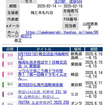
セス
玉川駅 徒歩5分
期間
2025-02-14 ～ 2025-02-15
主催者TE
主催者
梅と木もれ日
L
代表者
FAX番号
山田恵美
eメール
担当者
子
ホーム
https://umekomorebi.theshop.jp/items/96
ページ
403212
修正
分類
タイトル
場所
期間
6月15日(日)韓交流会IN高崎VO
群馬県
2025.6.15
L２
高崎...
～6.15
梅雨も吹き飛ばせ！日韓交流
2025.6.15
東銀座
会 in 東銀座
～6.15
ソウルで歩こう韓ドラの世
2025.6.14
界！「第一回韓ドラモイムさ
韓国
～6.14
ん...
2025.6.11
第29回日仏現代国際美術展
東京都
～6.23
하모니시스트 이윤석 2집 발
2025.6.10
도쿄
～6.10
매 쇼케이스: 하모니...
[KOTRA 도쿄무역관] 2025 ZOO
オンラ
2025.6.10