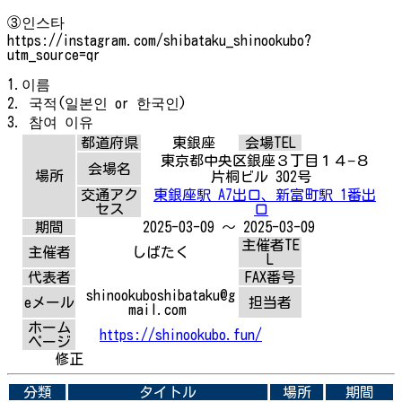
③인스타
https://instagram.com/shibataku_shinookubo?
utm_source=qr
1.이름
2. 국적(일본인 or 한국인)
3. 참여 이유
都道府県
東銀座
会場TEL
東京都中央区銀座３丁目１４−８
会場名
場所
片桐ビル 302号
交通アク
東銀座駅 A7出口、新富町駅 1番出
セス
口
期間
2025-03-09 ～ 2025-03-09
主催者TE
主催者
しばたく
L
代表者
FAX番号
shinookuboshibataku@g
eメール
担当者
mail.com
ホーム
https://shinookubo.fun/
ページ
修正
分類
タイトル
場所
期間