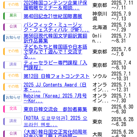
2025韓国コンテンツ企業IP保
2025.7.11
東京都
護戦略セミナー＆相談...
～7.11
神奈川
2025.7.9
第40回記念21世紀国際書展
県
～7.13
パシフィック・ミュージッ
2025.7.9
北海道
ク・フェスティバル（PMF)...
～7.29
第56回現代韓国文学翻訳賞翻
Onli
2025.7.7
訳作品募集
n...
～8.31
子どもたちと韓国語や日本語
2025.7.6
で学んで！遊んで！交流す
東京都
～7.6
る...
ティーセラピー専門課程「入
2025.7.4
東京都
門課程」
～8.10
2025.7.1
第12回 日韓フォトコンテスト
ソウル
～10.31
2025 JJ Contents Award（日
オンラ
2025.7.1
本・...
イン...
～12.31
Webzine「Korea」2025 7月号
オンラ
2025.7.1
～Kor...
イン...
～7.30
2025.6.30
東京日韓交流会 参加者募集
東京
～6.30
[KOTRA 도쿄무역관] 2025 오
2025.6.28
東京
～6.28
프라인 멘토...
(大阪)韓日国交正常化60周年
2025.6.28
大阪
記念公演「職人の時間ー...
～6.28