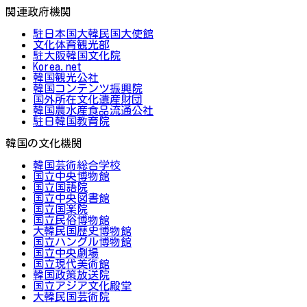
関連政府機関
駐日本国大韓民国大使館
文化体育観光部
駐大阪韓国文化院
Korea.net
韓国観光公社
韓国コンテンツ振興院
国外所在文化遺産財団
韓国農水産食品流通公社
駐日韓国教育院
韓国の文化機関
韓国芸術総合学校
国立中央博物館
国立国語院
国立中央図書館
国立国楽院
国立民俗博物館
大韓民国歴史博物館
国立ハングル博物館
国立中央劇場
国立現代美術館
韓国政策放送院
国立アジア文化殿堂
大韓民国芸術院