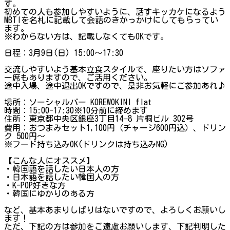
す。
初めての人も参加しやすいように、話すキッカケになるよう
MBTIを名札に記載して会話のきかっかけにしてもらってい
ます。
※わからない方は、記載しなくてもOKです。
日程：3月9日(日) 15:00～17:30
交流しやすいよう基本立食スタイルで、座りたい方はソファ
ー席もありますので、ご活用ください。
途中入場、途中退出OKですので、是非お気軽にご参加あれ♪
場所：ソーシャルバー KOREWOKINI flat
時間：15:00-17:30※10分前に締めます
住所：東京都中央区銀座3丁目14−8 片桐ビル 302号
費用：おつまみセット1,100円（チャージ600円込）、ドリン
ク 500円〜
※フード持ち込みOK(ドリンクは持ち込みNG)
【こんな人にオススメ】
・韓国語を話したい日本人の方
・日本語を話したい韓国人の方
・K-POP好きな方
・韓国にゆかりのある方
など、基本あまりしばりはないですので、よろしくお願いし
ます！
ただ、下記の方は参加をご遠慮お願いします、下記判明した