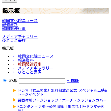
掲示板
韓国文化院ニュース
報道資料
韓国関連行事
メディアギャラリー
ひとこと書評
掲示板
・ 韓国文化院ニュース
・ 報道資料
・ 韓国関連行事
・ メディアギャラリー
・ ひとこと書評
応募
+ MORE
▶
ドラマ『女王の家』無料初放送記念 スペシャル上映&
トークイベント
▶
民画体験ワークショップ：ポーチ・クッションカバー
▶
Kエンタメ・ラボ～公開収録「集まれ！K-ドラマ研究
会」