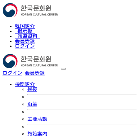
韓国紹介
掲示板
報道資料
会員登録
ログイン
ログイン
会員登録
한국어
機関紹介
挨拶
沿革
主要活動
施設案内