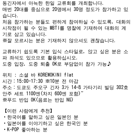
동긴자에서 아늑한 한일 교류회를 개최합니다.
매번 20대를 중심으로 20명에서 30명 정도가 참가하고 있
습니다.
처음 참가하는 분들도 편하게 참여하실 수 있도록, 대화의
시작점이 될 수 있는 MBTI를 명찰에 기재하여 대화의 계
기로 삼고 있습니다.
※잘 모르시는 분은 기재하지 않으셔도 괜찮습니다.
교류하기 쉽도록 기본 입식 스타일로, 앉고 싶은 분은 소
파 좌석도 있으므로 활용하십시오.
도중 입장, 도중 퇴출 OK로 부담없이 참가 가능♪
위치 : 소셜 바 KOREWOKINI flat
시간：15:00-17:30 ※10분 전 마감
주소：도쿄도 주오구 긴자 3가 14-8 가타기리 빌딩 302호
안주 세트 1100엔(차지 600엔 포함)~
※푸드 반입 OK(음료는 반입 NG)
【이런 사람에게 추천】
・한국어를 말하고 싶은 일본인 분
・일본어를 이야기하고 싶은 한국인 분
・K-POP 좋아하는 분