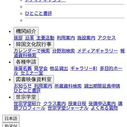
ひとこと書評
機関紹介
挨拶
沿革
主要活動
利用案内
施設案内
アクセス
韓国文化院行事
カレンダーで検索
分野別検索
メディアギャラリー
報
道資料検索
各種申請
後援名義
見学会
物品貸出
ギャラリーMI
多目的ホー
ル
セミナー室
図書映像資料室
お知らせ
利用案内
所蔵資料検索
貸出期間延長申請
ひとこと書評
世宗学堂
世宗学堂紹介
クラス案内
授業日程
受講申込案内
講
師プロフィール
世宗学堂ジャーナル
よくある質問
日本語
한국어