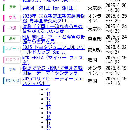
2025.6.26
第6回「SMILE for SMILE」
東京都
～6.30
2025年 国立朝鮮王朝実録博物
オンラ
2025.6.25
館 青年国際交流プロ...
イン...
～7.20
演劇「楽屋」一流れ去るもの
2025.6.24
東京都
はやがてなつかしきー
～6.29
NEW WORLD, アートと障害の接
2025.6.24
東京都
面から世界を見...
～6.29
2025 トヨタジュニアゴルフワ
2025.6.22
愛知県
ールドカップ Sup...
～6.27
MYK FESTA (マイケー フェス
2025.6.19
韓国
タ)
～6.22
物語で学ぶ～聞いて覚える韓
オンラ
2025.6.19
国語 テーマ：シンデレラ
イン...
～6.19
2025コリアビューティーフェ
2025.6.19
韓国
スティバル！
～7.18
Previous
«
11
12
13
14
15
16
17
18