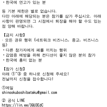
・한국에 연고가 있는 분
등 기본 제한은 별로 없습니다.
다만 아래에 해당되는 분은 참가를 삼가 주십시오. 아래
사항이 판명되면 그 시점에서 퇴장을 해야 할 수도 있는
점 양해 바랍니다.
【금지 사항】
· 모든 권유 행위 (네트워크 비즈니스, 종교, 비즈니스
등)
・다른 참가자에게 폐를 끼치는 행위
・감염증 예방을 위해 컨디션이 좋지 않은 분의 참가
・한국에 흥미 없는 분
【참가 신청】
아래 ①~③ 중 하나로 신청해 주세요!
전날까지 신청을 접수합니다!
①메일
shinookuboshibataku@gmail.com
② 공식 LINE
https://lin.ee/3QU3EdC