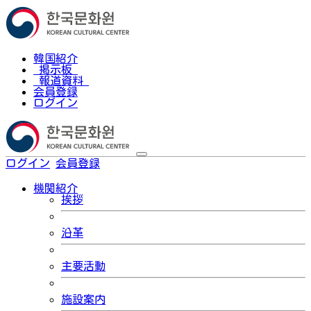
韓国紹介
掲示板
報道資料
会員登録
ログイン
ログイン
会員登録
한국어
機関紹介
挨拶
沿革
主要活動
施設案内