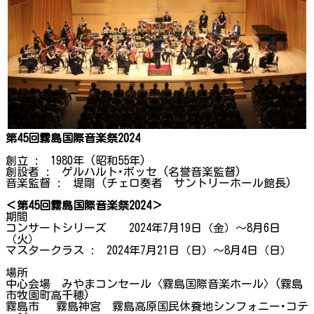
第45回霧島国際音楽祭2024
創立 : 1980年 (昭和55年)
創設者 : ゲルハルト･ボッセ (名誉音楽監督)
音楽監督 : 堤剛 (チェロ奏者 サントリーホール館長)
＜
第
45
回霧島国際音楽祭
2024
＞
期間
コンサートシリーズ 2024年7月19日（金）～8月6日
（火）
マスタークラス : 2024年7月21日（日）～8月4日（日）
場所
中心会場 みやまコンセール〈霧島国際音楽ホール〉(霧島
市牧園町高千穂)
霧島市 霧島神宮 霧島高原国民休養地シンフォニー･コテ