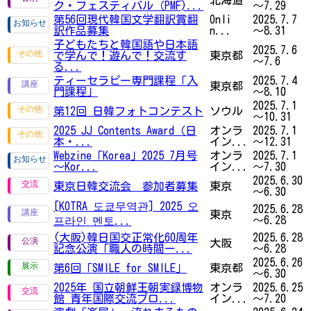
ク・フェスティバル（PMF)...
～7.29
第56回現代韓国文学翻訳賞翻
Onli
2025.7.7
訳作品募集
n...
～8.31
子どもたちと韓国語や日本語
2025.7.6
で学んで！遊んで！交流す
東京都
～7.6
る...
ティーセラピー専門課程「入
2025.7.4
東京都
門課程」
～8.10
2025.7.1
第12回 日韓フォトコンテスト
ソウル
～10.31
2025 JJ Contents Award（日
オンラ
2025.7.1
本・...
イン...
～12.31
Webzine「Korea」2025 7月号
オンラ
2025.7.1
～Kor...
イン...
～7.30
2025.6.30
東京日韓交流会 参加者募集
東京
～6.30
[KOTRA 도쿄무역관] 2025 오
2025.6.28
東京
～6.28
프라인 멘토...
(大阪)韓日国交正常化60周年
2025.6.28
大阪
記念公演「職人の時間ー...
～6.28
2025.6.26
第6回「SMILE for SMILE」
東京都
～6.30
2025年 国立朝鮮王朝実録博物
オンラ
2025.6.25
館 青年国際交流プロ...
イン...
～7.20