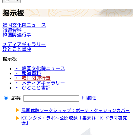
掲示板
韓国文化院ニュース
報道資料
韓国関連行事
メディアギャラリー
ひとこと書評
掲示板
・ 韓国文化院ニュース
・ 報道資料
・ 韓国関連行事
・ メディアギャラリー
・ ひとこと書評
応募
+ MORE
▶
民画体験ワークショップ：ポーチ・クッションカバー
▶
Kエンタメ・ラボ～公開収録「集まれ！K-ドラマ研究
会」