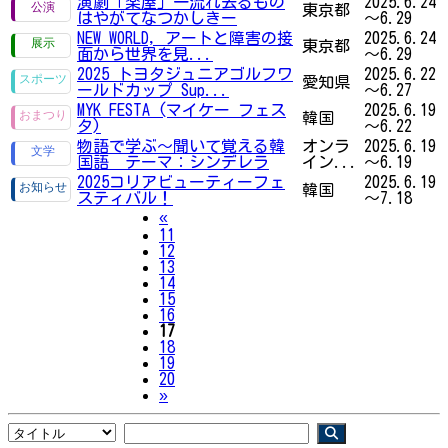
演劇「楽屋」一流れ去るもの
2025.6.24
東京都
はやがてなつかしきー
～6.29
NEW WORLD, アートと障害の接
2025.6.24
東京都
面から世界を見...
～6.29
2025 トヨタジュニアゴルフワ
2025.6.22
愛知県
ールドカップ Sup...
～6.27
MYK FESTA (マイケー フェス
2025.6.19
韓国
タ)
～6.22
物語で学ぶ～聞いて覚える韓
オンラ
2025.6.19
国語 テーマ：シンデレラ
イン...
～6.19
2025コリアビューティーフェ
2025.6.19
韓国
スティバル！
～7.18
Previous
«
11
12
13
14
15
16
17
18
19
20
Next
»