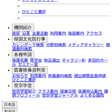
ひとこと書評
機関紹介
挨拶
沿革
主要活動
利用案内
施設案内
アクセス
韓国文化院行事
カレンダーで検索
分野別検索
メディアギャラリー
報
道資料検索
各種申請
後援名義
見学会
物品貸出
ギャラリーMI
多目的ホー
ル
セミナー室
図書映像資料室
お知らせ
利用案内
所蔵資料検索
貸出期間延長申請
ひとこと書評
世宗学堂
世宗学堂紹介
クラス案内
授業日程
受講申込案内
講
師プロフィール
世宗学堂ジャーナル
よくある質問
日本語
한국어