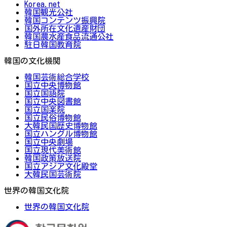
Korea.net
韓国観光公社
韓国コンテンツ振興院
国外所在文化遺産財団
韓国農水産食品流通公社
駐日韓国教育院
韓国の文化機関
韓国芸術総合学校
国立中央博物館
国立国語院
国立中央図書館
国立国楽院
国立民俗博物館
大韓民国歴史博物館
国立ハングル博物館
国立中央劇場
国立現代美術館
韓国政策放送院
国立アジア文化殿堂
大韓民国芸術院
世界の韓国文化院
世界の韓国文化院