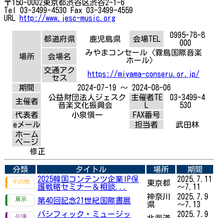
〒150-0002東京都渋谷区渋谷2-1-6
Tel 03-3499-4530 Fax 03-3499-4559
URL
http://www.jesc-music.org
0995-78-8
都道府県
鹿児島県
会場TEL
000
みやまコンセール〈霧島国際音楽
場所
会場名
ホール〉
交通アク
https://miyama-conseru.or.jp/
セス
期間
2024-07-19 ～ 2024-08-06
公益財団法人ジェスク
主催者TE
03-3499-4
主催者
音楽文化振興会
L
530
代表者
小泉愼一
FAX番号
eメール
担当者
武田林
ホーム
ページ
修正
分類
タイトル
場所
期間
2025韓国コンテンツ企業IP保
2025.7.11
東京都
護戦略セミナー＆相談...
～7.11
神奈川
2025.7.9
第40回記念21世紀国際書展
県
～7.13
パシフィック・ミュージッ
2025.7.9
北海道