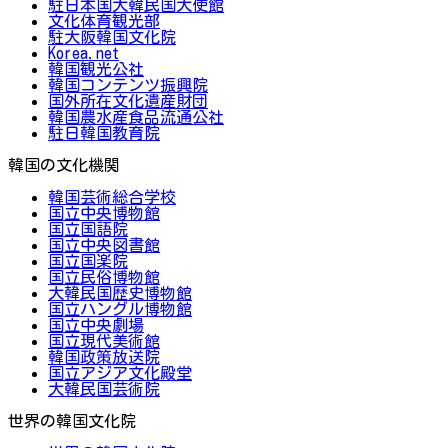
駐日本国大韓民国大使館
文化体育観光部
駐大阪韓国文化院
Korea.net
韓国観光公社
韓国コンテンツ振興院
国外所在文化遺産財団
韓国農水産食品流通公社
駐日韓国教育院
韓国の文化機関
韓国芸術総合学校
国立中央博物館
国立国語院
国立中央図書館
国立国楽院
国立民俗博物館
大韓民国歴史博物館
国立ハングル博物館
国立中央劇場
国立現代美術館
韓国政策放送院
国立アジア文化殿堂
大韓民国芸術院
世界の韓国文化院