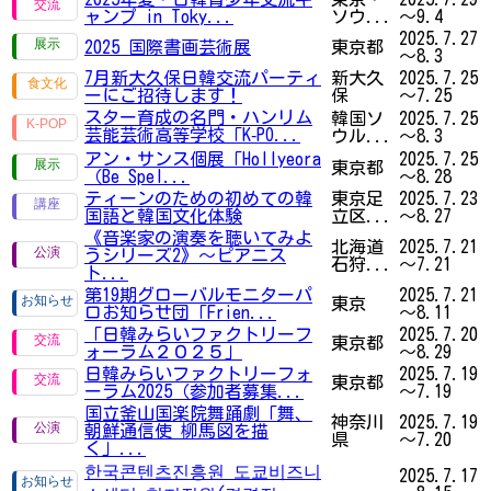
ャンプ in Toky...
ソウ...
～9.4
2025.7.27
2025 国際書画芸術展
東京都
～8.3
7月新大久保日韓交流パーティ
新大久
2025.7.25
ーにご招待します！
保
～7.25
スター育成の名門・ハンリム
韓国ソ
2025.7.25
芸能芸術高等学校「K‑PO...
ウル...
～8.3
アン・サンス個展「Hollyeora
2025.7.25
東京都
（Be Spel...
～8.28
ティーンのための初めての韓
東京足
2025.7.23
国語と韓国文化体験
立区...
～8.27
《音楽家の演奏を聴いてみよ
北海道
2025.7.21
うシリーズ2》〜ピアニス
石狩...
～7.21
ト...
第19期グローバルモニターパ
2025.7.21
東京
ロお知らせ団「Frien...
～8.11
「日韓みらいファクトリーフ
2025.7.20
東京都
ォーラム２０２５」
～8.29
日韓みらいファクトリーフォ
2025.7.19
東京都
ーラム2025（参加者募集...
～7.19
国立釜山国楽院舞踊劇「舞、
神奈川
2025.7.19
朝鮮通信使 柳馬図を描
県
～7.20
く」...
한국콘텐츠진흥원 도쿄비즈니
2025.7.17