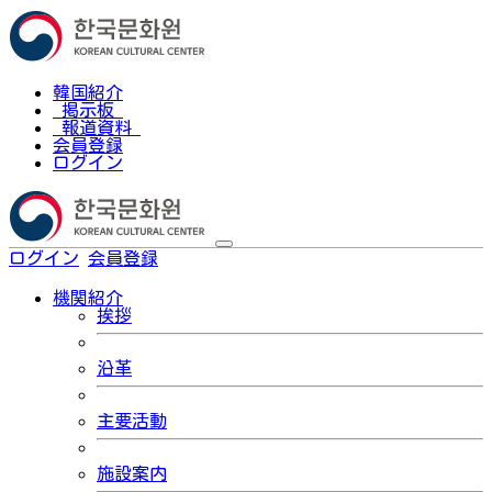
韓国紹介
掲示板
報道資料
会員登録
ログイン
ログイン
会員登録
한국어
機関紹介
挨拶
沿革
主要活動
施設案内