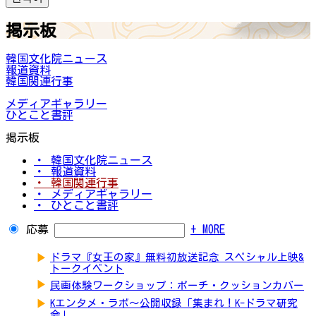
掲示板
韓国文化院ニュース
報道資料
韓国関連行事
メディアギャラリー
ひとこと書評
掲示板
・ 韓国文化院ニュース
・ 報道資料
・ 韓国関連行事
・ メディアギャラリー
・ ひとこと書評
応募
+ MORE
▶
ドラマ『女王の家』無料初放送記念 スペシャル上映&
トークイベント
▶
民画体験ワークショップ：ポーチ・クッションカバー
▶
Kエンタメ・ラボ～公開収録「集まれ！K-ドラマ研究
会」