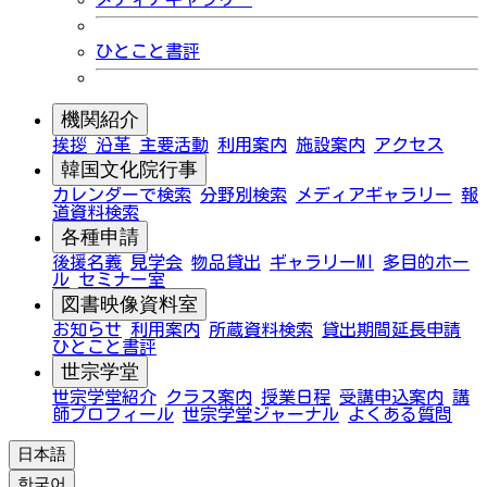
ひとこと書評
機関紹介
挨拶
沿革
主要活動
利用案内
施設案内
アクセス
韓国文化院行事
カレンダーで検索
分野別検索
メディアギャラリー
報
道資料検索
各種申請
後援名義
見学会
物品貸出
ギャラリーMI
多目的ホー
ル
セミナー室
図書映像資料室
お知らせ
利用案内
所蔵資料検索
貸出期間延長申請
ひとこと書評
世宗学堂
世宗学堂紹介
クラス案内
授業日程
受講申込案内
講
師プロフィール
世宗学堂ジャーナル
よくある質問
日本語
한국어