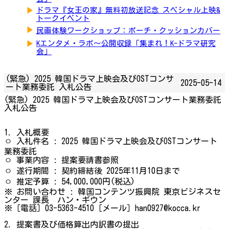
▶
ドラマ『女王の家』無料初放送記念 スペシャル上映&
トークイベント
▶
民画体験ワークショップ：ポーチ・クッションカバー
▶
Kエンタメ・ラボ～公開収録「集まれ！K-ドラマ研究
会」
(緊急) 2025 韓国ドラマ上映会及びOSTコンサ
2025-05-14
ート業務委託 入札公告
(緊急) 2025 韓国ドラマ上映会及びOSTコンサート業務委託
入札公告
1. 入札概要
ㅇ 入札件名 : 2025 韓国ドラマ上映会及びOSTコンサート
業務委託
ㅇ 事業内容 : 提案要請書参照
ㅇ 遂行期間 : 契約締結後 2025年11月10日まで
ㅇ 推定予算 : 54,000,000円(税込)
※ お問い合わせ : 韓国コンテンツ振興院 東京ビジネスセ
ンター 課長 ハン・ギウン
※［電話］03-5363-4510［メール］han0927@kocca.kr
2. 提案書及び価格算出内訳書の提出