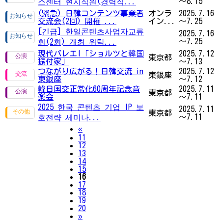
～8.15
스센터 현지직원(경력직...
(緊急) 日韓コンテンツ事業者
オンラ
2025.7.16
交流会(2回) 開催 ...
イン...
～7.25
[긴급] 한일콘텐츠사업자교류
2025.7.16
～7.25
회(2회) 개최 위탁...
現代バレエI「ショルツと韓国
2025.7.12
東京都
振付家」
～7.13
つながり広がる！日韓交流 in
2025.7.12
東銀座
東銀座
～7.12
韓日国交正常化60周年記念音
2025.7.11
東京都
楽会
～7.11
2025 한국 콘텐츠 기업 IP 보
2025.7.11
東京都
～7.11
호전략 세미나...
Previous
«
11
12
13
14
15
16
17
18
19
20
Next
»