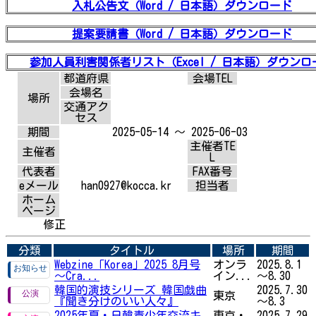
入札公告文（Word / 日本語）ダウンロード
提案要請書（Word / 日本語）ダウンロード
参加人員利害関係者リスト（Excel / 日本語）ダウンロ
都道府県
会場TEL
会場名
場所
交通アク
セス
期間
2025-05-14 ～ 2025-06-03
主催者TE
主催者
L
代表者
FAX番号
eメール
han0927@kocca.kr
担当者
ホーム
ページ
修正
分類
タイトル
場所
期間
Webzine「Korea」2025 8月号
オンラ
2025.8.1
～Cra...
イン...
～8.30
韓国的演技シリーズ 韓国戯曲
2025.7.30
東京
『聞き分けのいい人々』
～8.3
2025年夏・日韓青少年交流キ
東京・
2025.7.29