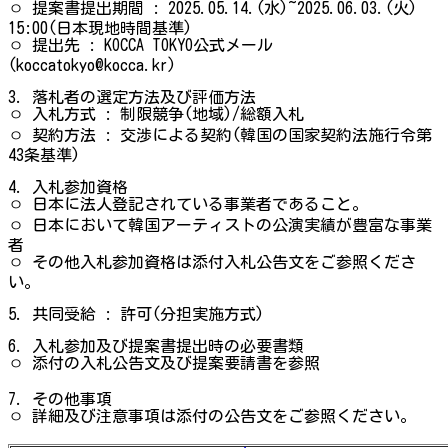
ㅇ 提案書提出期間 : 2025.05.14.(水)~2025.06.03.(火)
15:00(日本現地時間基準)
ㅇ 提出先 : KOCCA TOKYO公式メール
(koccatokyo@kocca.kr)
3. 落札者の選定方法及び評価方法
ㅇ 入札方式 : 制限競争(地域)/総額入札
ㅇ 契約方法 : 交渉による契約(韓国の国家契約法施行令第
43条基準)
4. 入札参加資格
ㅇ 日本に法人登記されている事業者であること。
ㅇ 日本において韓国アーティストの公演実績が豊富な事業
者
ㅇ その他入札参加資格は添付入札公告文をご参照くださ
い。
5. 共同受給 : 許可(分担実施方式)
6. 入札参加及び提案書提出時の必要書類
ㅇ 添付の入札公告文及び提案要請書を参照
7. その他事項
ㅇ 詳細及び注意事項は添付の公告文をご参照ください。