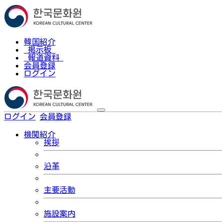
韓国紹介
掲示板
報道資料
会員登録
ログイン
ログイン
会員登録
한국어
機関紹介
挨拶
沿革
主要活動
施設案内