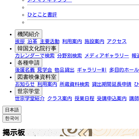
ひとこと書評
機関紹介
挨拶
沿革
主要活動
利用案内
施設案内
アクセス
韓国文化院行事
カレンダーで検索
分野別検索
メディアギャラリー
報
各種申請
後援名義
見学会
物品貸出
ギャラリーMI
多目的ホール
図書映像資料室
お知らせ
利用案内
所蔵資料検索
貸出期間延長申請
ひ
世宗学堂
世宗学堂紹介
クラス案内
授業日程
受講申込案内
講師
日本語
한국어
掲示板