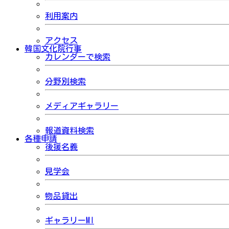
利用案内
アクセス
韓国文化院行事
カレンダーで検索
分野別検索
メディアギャラリー
報道資料検索
各種申請
後援名義
見学会
物品貸出
ギャラリーMI