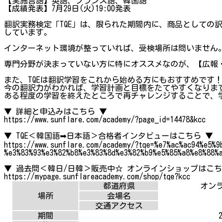
【実施言語】英語、フランス語、韓国語
【成績発表】7月29日(火)19:00発表
翻訳実務検定「TQE」は、限られた期間内に、商品としての訳
しています。
インターネット環境が整っていれば、受検場所は問いません
専門分野が決まっていない方に特にオススメなのが、【広報
また、TQEは翻訳学習をこれから始める方にもおすすめです
今の翻訳力がわかれば、学習計画と目標をたてやすくなりま
ある程度の学習を終えたところで再チャレンジすることで、
▼ 詳細と申込みはこちら ▼
https://www.sunflare.com/academy/?page_id=14478&kcc
▼ TQE＜韓国語➡日本語＞合格者インタビューはこちら ▼
https://www.sunflare.com/academy/?tqe=%e7%ac%ac94%e5%9
%e3%83%93%e3%82%b8%e3%83%8d%e3%82%b9%e5%85%a8%e8%88%
▼ 過去問＜韓日/日韓＞販売中☆ オンラインショップはこち
https://mypage.sunflareacademy.com/shop/tqe?kcc
都道府県
オン
場所
会場名
交通アクセス
期間