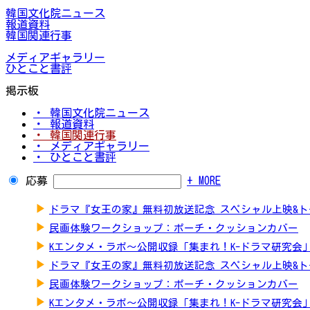
韓国文化院ニュース
報道資料
韓国関連行事
メディアギャラリー
ひとこと書評
掲示板
・ 韓国文化院ニュース
・ 報道資料
・ 韓国関連行事
・ メディアギャラリー
・ ひとこと書評
応募
+ MORE
▶
ドラマ『女王の家』無料初放送記念 スペシャル上映&
▶
民画体験ワークショップ：ポーチ・クッションカバー
▶
Kエンタメ・ラボ～公開収録「集まれ！K-ドラマ研究会
▶
ドラマ『女王の家』無料初放送記念 スペシャル上映&
▶
民画体験ワークショップ：ポーチ・クッションカバー
▶
Kエンタメ・ラボ～公開収録「集まれ！K-ドラマ研究会