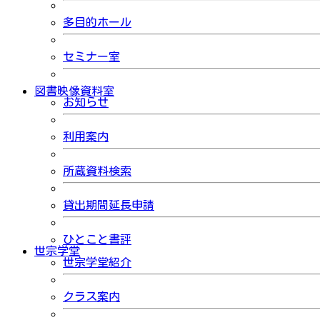
多目的ホール
セミナー室
図書映像資料室
お知らせ
利用案内
所蔵資料検索
貸出期間延長申請
ひとこと書評
世宗学堂
世宗学堂紹介
クラス案内