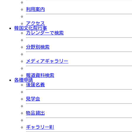
利用案内
アクセス
韓国文化院行事
カレンダーで検索
分野別検索
メディアギャラリー
報道資料検索
各種申請
後援名義
見学会
物品貸出
ギャラリーMI