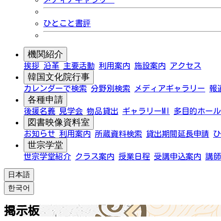
ひとこと書評
機関紹介
挨拶
沿革
主要活動
利用案内
施設案内
アクセス
韓国文化院行事
カレンダーで検索
分野別検索
メディアギャラリー
報
各種申請
後援名義
見学会
物品貸出
ギャラリーMI
多目的ホール
図書映像資料室
お知らせ
利用案内
所蔵資料検索
貸出期間延長申請
ひ
世宗学堂
世宗学堂紹介
クラス案内
授業日程
受講申込案内
講師
日本語
한국어
掲示板