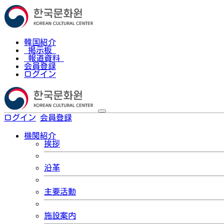
韓国紹介
掲示板
報道資料
会員登録
ログイン
ログイン
会員登録
한국어
機関紹介
挨拶
沿革
主要活動
施設案内