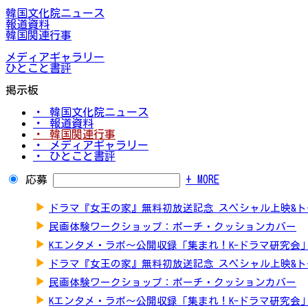
韓国文化院ニュース
報道資料
韓国関連行事
メディアギャラリー
ひとこと書評
掲示板
・ 韓国文化院ニュース
・ 報道資料
・ 韓国関連行事
・ メディアギャラリー
・ ひとこと書評
応募
+ MORE
▶
ドラマ『女王の家』無料初放送記念 スペシャル上映&
▶
民画体験ワークショップ：ポーチ・クッションカバー
▶
Kエンタメ・ラボ～公開収録「集まれ！K-ドラマ研究会
▶
ドラマ『女王の家』無料初放送記念 スペシャル上映&
▶
民画体験ワークショップ：ポーチ・クッションカバー
▶
Kエンタメ・ラボ～公開収録「集まれ！K-ドラマ研究会