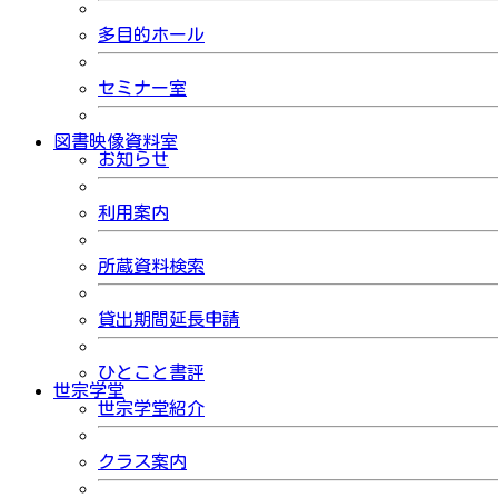
多目的ホール
セミナー室
図書映像資料室
お知らせ
利用案内
所蔵資料検索
貸出期間延長申請
ひとこと書評
世宗学堂
世宗学堂紹介
クラス案内