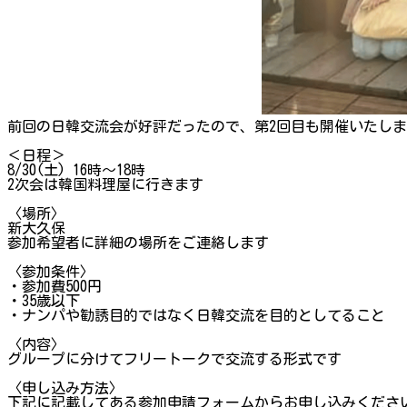
前回の日韓交流会が好評だったので、第2回目も開催いたし
＜日程＞
8/30(土) 16時〜18時
2次会は韓国料理屋に行きます
〈場所〉
新大久保
参加希望者に詳細の場所をご連絡します
〈参加条件〉
・参加費500円
・35歳以下
・ナンパや勧誘目的ではなく日韓交流を目的としてること
〈内容〉
グループに分けてフリートークで交流する形式です
〈申し込み方法〉
下記に記載してある参加申請フォームからお申し込みくださ