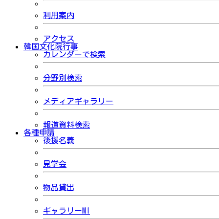
利用案内
アクセス
韓国文化院行事
カレンダーで検索
分野別検索
メディアギャラリー
報道資料検索
各種申請
後援名義
見学会
物品貸出
ギャラリーMI