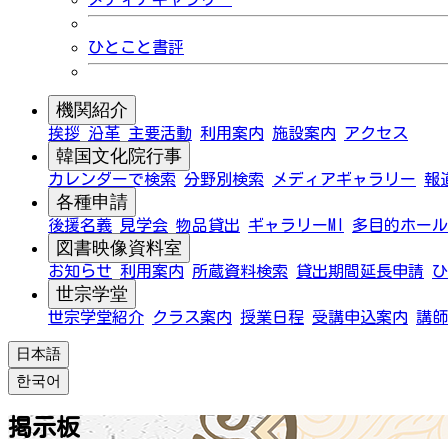
ひとこと書評
機関紹介
挨拶
沿革
主要活動
利用案内
施設案内
アクセス
韓国文化院行事
カレンダーで検索
分野別検索
メディアギャラリー
報
各種申請
後援名義
見学会
物品貸出
ギャラリーMI
多目的ホール
図書映像資料室
お知らせ
利用案内
所蔵資料検索
貸出期間延長申請
ひ
世宗学堂
世宗学堂紹介
クラス案内
授業日程
受講申込案内
講師
日本語
한국어
掲示板