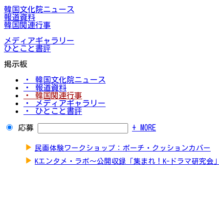
韓国文化院ニュース
報道資料
韓国関連行事
メディアギャラリー
ひとこと書評
掲示板
・ 韓国文化院ニュース
・ 報道資料
・ 韓国関連行事
・ メディアギャラリー
・ ひとこと書評
応募
+ MORE
▶
民画体験ワークショップ：ポーチ・クッションカバー
▶
Kエンタメ・ラボ～公開収録「集まれ！K-ドラマ研究会