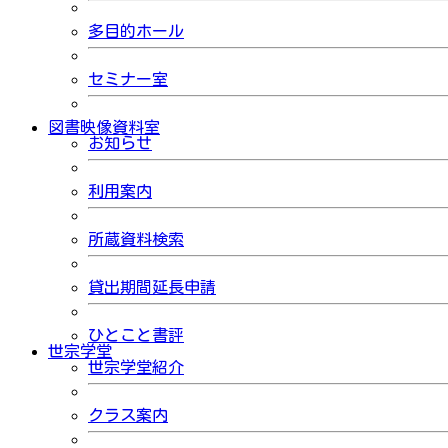
多目的ホール
セミナー室
図書映像資料室
お知らせ
利用案内
所蔵資料検索
貸出期間延長申請
ひとこと書評
世宗学堂
世宗学堂紹介
クラス案内