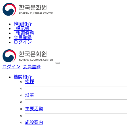
韓国紹介
掲示板
報道資料
会員登録
ログイン
ログイン
会員登録
한국어
機関紹介
挨拶
沿革
主要活動
施設案内