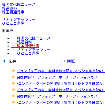
韓国文化院ニュース
報道資料
韓国関連行事
メディアギャラリー
ひとこと書評
掲示板
・ 韓国文化院ニュース
・ 報道資料
・ 韓国関連行事
・ メディアギャラリー
・ ひとこと書評
応募
+ MORE
▶
ドラマ『女王の家』無料初放送記念 スペシャル上映&
▶
民画体験ワークショップ：ポーチ・クッションカバー
▶
Kエンタメ・ラボ～公開収録「集まれ！K-ドラマ研究会
▶
ドラマ『女王の家』無料初放送記念 スペシャル上映&
▶
民画体験ワークショップ：ポーチ・クッションカバー
▶
Kエンタメ・ラボ～公開収録「集まれ！K-ドラマ研究会