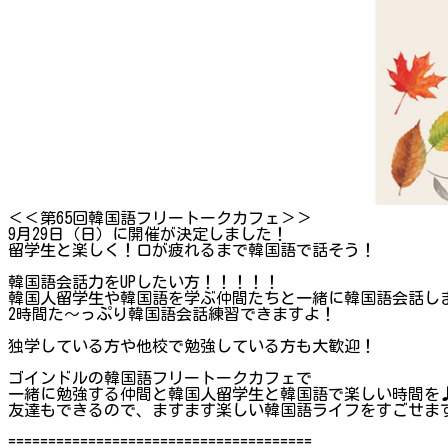
＜＜第65回韓国語フリートークカフェ＞＞
9月29日（日）に開催が決定しました！
留学生と楽しく！口が疲れるまで韓国語で話そう！
韓国語会話力をUPしたい方！！！！！
韓国人留学生や韓国語を学ぶ仲間たちと一緒に韓国語会話し
2時間た～っぷり韓国語会話練習できますよ！
独学している方や他校で勉強している方も大歓迎！
ゴインドルの韓国語フリートークカフェで
一緒に勉強する仲間と韓国人留学生と韓国語で楽しい時間を
友達もできるので、ますます楽しい韓国語ライフをすごせま
======================================