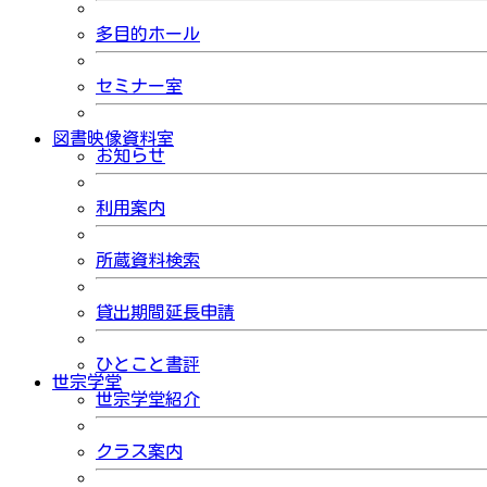
多目的ホール
セミナー室
図書映像資料室
お知らせ
利用案内
所蔵資料検索
貸出期間延長申請
ひとこと書評
世宗学堂
世宗学堂紹介
クラス案内