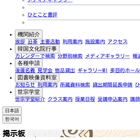
ひとこと書評
機関紹介
挨拶
沿革
主要活動
利用案内
施設案内
アクセス
韓国文化院行事
カレンダーで検索
分野別検索
メディアギャラリー
報
各種申請
後援名義
見学会
物品貸出
ギャラリーMI
多目的ホール
図書映像資料室
お知らせ
利用案内
所蔵資料検索
貸出期間延長申請
ひ
世宗学堂
世宗学堂紹介
クラス案内
授業日程
受講申込案内
講師
日本語
한국어
掲示板