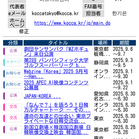
代表者
FAX番号
한기은
eメール
koccatokyo@kocca.kr
担当者
ホーム
https://www.kocca.kr/jp/main.do
ページ
修正
分類
タイトル
場所
期間
劇団ヤンサンパク「MZホギュ
東京都
2025.9.6
ン」来日公演
板橋...
～9.7
第2回 パンパシフィック大学
2025.9.3
静岡県
ゴルフスーパーリーグ b...
～9.5
Webzine「Korea」2025 9月号
オンラ
2025.9.1
～Han...
イン...
～9.30
2025 APEC AI映像コンテンツ
2025.9.1
公募展
～9.22
愛知県
2025.8.30
JAPAN-KOREA
...
名古...
～8.30
「なんで？」を語ろう！日韓
オンラ
2025.8.30
カルチャートーク ― その...
イン...
～8.30
運命の友達との出会い 東京プ
2025.8.30
東京
ライベートな日韓交流会...
～8.30
新国立劇場×韓国国立劇場 日
2025.8.28
東京都
韓映像交換上映会 韓国国...
～8.28
東京