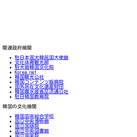
関連政府機関
駐日本国大韓民国大使館
文化体育観光部
駐大阪韓国文化院
Korea.net
韓国観光公社
韓国コンテンツ振興院
国外所在文化遺産財団
韓国農水産食品流通公社
駐日韓国教育院
韓国の文化機関
韓国芸術総合学校
国立中央博物館
国立国語院
国立中央図書館
国立国楽院