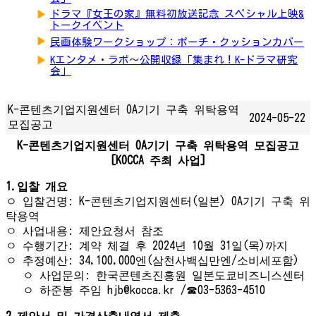
▶
ドラマ『女王の家』無料初放送記念 スペシャル上映&
トークイベント
▶
民画体験ワークショップ：ポーチ・クッションカバー
▶
Kエンタメ・ラボ～公開収録「集まれ！K-ドラマ研究
会」
K-콘텐츠기업지원센터 OA기기 구축 위탁용역
2024-05-22
모집공고
K-콘텐츠기업지원센터 OA기기 구축 위탁용역 모집공고
[KOCCA 주최 사업]
1.입찰 개요
ㅇ 입찰건명: K-콘텐츠기업지원센터(일본) OA기기 구축 위
탁용역
ㅇ 사업내용: 제안요청서 참조
ㅇ 수행기간: 계약 체결 후 2024년 10월 31일(목)까지
ㅇ 추정예산: 34,100,000엔(삼천사백십만엔/소비세포함)
ㅇ 사업문의: 한국콘텐츠진흥원 일본도쿄비즈니스센터
ㅇ 하준봉 주임 hjb@kocca.kr /☎03-5363-4510
2.제안서 및 가격산출내역서 제출