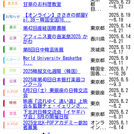
2025.8.23
甘草のお料理教室
都
～8.23
目...
【オンライン】ささきの部屋V
2025.8.19
ol.39－韓国全国16...
～8.19
2025.8.14
第42回産経国際書展
東京都
～8.21
アフィニス夏の音楽祭2025 か
2025.8.14
香川県
がわ
～8.21
2025.8.13
第8回日中韓芸術展
茨城県
～8.17
World University Basketba
2025.8.9
東京都
l...
～8.11
韓国全
2025.8.7
2025韓服文化週間（韓国）
国各...
～10.26
2025年第40回日本管打楽器コ
2025.8.5
東京都
ンクール
～9.3
8月2日(土) 東銀座の日韓交流
2025.8.2
東銀座
会
～8.2
映画『流れゆく 遠い道』上映
2025.8.2
東京
会＆監督チェ・イェリンさ...
～8.2
下北沢日韓交流会「イヤギハ
2025.8.2
東京都
ザ会」8月の開催日程
～8.31
2025全北K-POPアカデミー参加
オンラ
2025.8.1
者募集
イン...
～8.14
Previous
«