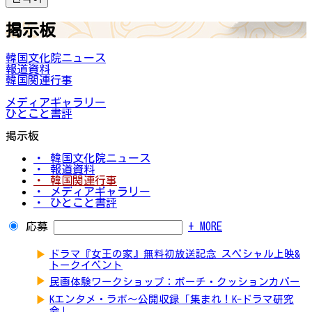
掲示板
韓国文化院ニュース
報道資料
韓国関連行事
メディアギャラリー
ひとこと書評
掲示板
・ 韓国文化院ニュース
・ 報道資料
・ 韓国関連行事
・ メディアギャラリー
・ ひとこと書評
応募
+ MORE
▶
ドラマ『女王の家』無料初放送記念 スペシャル上映&
トークイベント
▶
民画体験ワークショップ：ポーチ・クッションカバー
▶
Kエンタメ・ラボ～公開収録「集まれ！K-ドラマ研究
会」