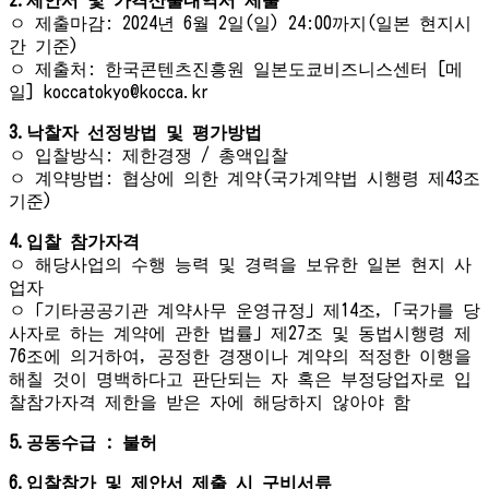
ㅇ 제출마감: 2024년 6월 2일(일) 24:00까지(일본 현지시
간 기준)
ㅇ 제출처: 한국콘텐츠진흥원 일본도쿄비즈니스센터 [메
일] koccatokyo@kocca.kr
3.낙찰자 선정방법 및 평가방법
ㅇ 입찰방식: 제한경쟁 / 총액입찰
ㅇ 계약방법: 협상에 의한 계약(국가계약법 시행령 제43조
기준)
4.입찰 참가자격
ㅇ 해당사업의 수행 능력 및 경력을 보유한 일본 현지 사
업자
ㅇ「기타공공기관 계약사무 운영규정」제14조,「국가를 당
사자로 하는 계약에 관한 법률」제27조 및 동법시행령 제
76조에 의거하여, 공정한 경쟁이나 계약의 적정한 이행을
해칠 것이 명백하다고 판단되는 자 혹은 부정당업자로 입
찰참가자격 제한을 받은 자에 해당하지 않아야 함
5.공동수급 : 불허
6.입찰참가 및 제안서 제출 시 구비서류