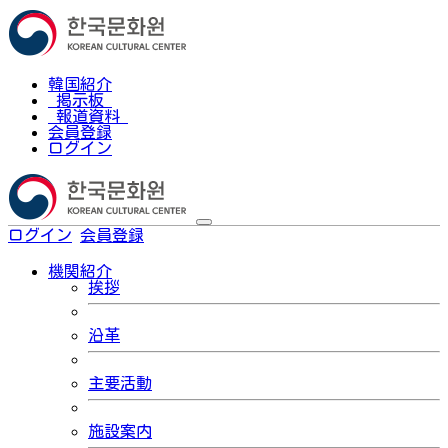
韓国紹介
掲示板
報道資料
会員登録
ログイン
ログイン
会員登録
한국어
機関紹介
挨拶
沿革
主要活動
施設案内