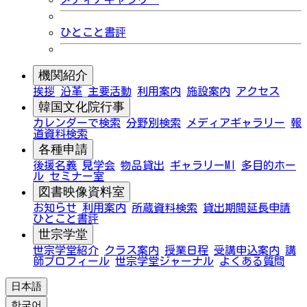
ひとこと書評
機関紹介
挨拶
沿革
主要活動
利用案内
施設案内
アクセス
韓国文化院行事
カレンダーで検索
分野別検索
メディアギャラリー
報
道資料検索
各種申請
後援名義
見学会
物品貸出
ギャラリーMI
多目的ホー
ル
セミナー室
図書映像資料室
お知らせ
利用案内
所蔵資料検索
貸出期間延長申請
ひとこと書評
世宗学堂
世宗学堂紹介
クラス案内
授業日程
受講申込案内
講
師プロフィール
世宗学堂ジャーナル
よくある質問
日本語
한국어