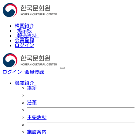
韓国紹介
掲示板
報道資料
会員登録
ログイン
ログイン
会員登録
한국어
機関紹介
挨拶
沿革
主要活動
施設案内