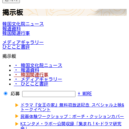
掲示板
韓国文化院ニュース
報道資料
韓国関連行事
メディアギャラリー
ひとこと書評
掲示板
・ 韓国文化院ニュース
・ 報道資料
・ 韓国関連行事
・ メディアギャラリー
・ ひとこと書評
応募
+ MORE
▶
ドラマ『女王の家』無料初放送記念 スペシャル上映&
トークイベント
▶
民画体験ワークショップ：ポーチ・クッションカバー
▶
Kエンタメ・ラボ～公開収録「集まれ！K-ドラマ研究
会」