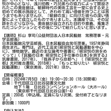
悦が中心となり、浅川伯教・巧兄弟らの協力によって開設さ
れたこの美術館は、朝鮮時代の美術工芸を一堂に会する史上
初めての展示施設として、きわめて高い価値を持つことは言
うまでもありませんが、「朝鮮の友」に向けた彼らの深い情
愛によって成立したものでありました。本講座では、その足
跡をたどりながら、美術館が設立された目的や意義、蒐集さ
れたコレクションとその後について紹介したいと思います。
【講師】杉山 享司(公益財団法人日本民藝館 常務理事・元
学芸部長)
日本民藝館元学芸部長、日本民藝協会常任理事。1957年静岡
県生まれ。専門は、近代工芸史(柳宗悦と民藝運動を中心
に)、博物館学。最近の主な論考や著書に「柳宗悦の旅をめ
ぐって」(『民藝の日本 柳宗悦と[手仕事の日本]を旅する』
筑摩書房、2017年)、「我孫子から京都へ」（『柳宗悦と京
都』光村推古書院、2018年）、「もっと知りたい 柳宗悦と
民藝運動」（東京美術、2021年）ほか。
【開催概要】
日時：2024年7月5日（金）19:00～20:30（18:30開場）
会場：千代田区立日比谷図書文化館
地下１階 日比谷コンベンションホール（大ホール）
（東京都千代田区日比谷公園1-4）
定員：200名（申込順。定員になり次第、受付終了となリま
す。）
参加費：1000円
【申込方法】