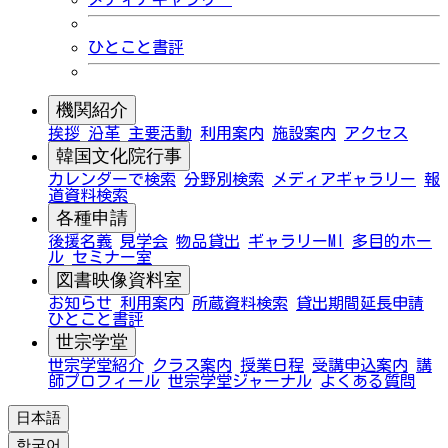
ひとこと書評
機関紹介
挨拶
沿革
主要活動
利用案内
施設案内
アクセス
韓国文化院行事
カレンダーで検索
分野別検索
メディアギャラリー
報
道資料検索
各種申請
後援名義
見学会
物品貸出
ギャラリーMI
多目的ホー
ル
セミナー室
図書映像資料室
お知らせ
利用案内
所蔵資料検索
貸出期間延長申請
ひとこと書評
世宗学堂
世宗学堂紹介
クラス案内
授業日程
受講申込案内
講
師プロフィール
世宗学堂ジャーナル
よくある質問
日本語
한국어