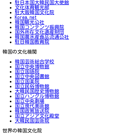
駐日本国大韓民国大使館
文化体育観光部
駐大阪韓国文化院
Korea.net
韓国観光公社
韓国コンテンツ振興院
国外所在文化遺産財団
韓国農水産食品流通公社
駐日韓国教育院
韓国の文化機関
韓国芸術総合学校
国立中央博物館
国立国語院
国立中央図書館
国立国楽院
国立民俗博物館
大韓民国歴史博物館
国立ハングル博物館
国立中央劇場
国立現代美術館
韓国政策放送院
国立アジア文化殿堂
大韓民国芸術院
世界の韓国文化院