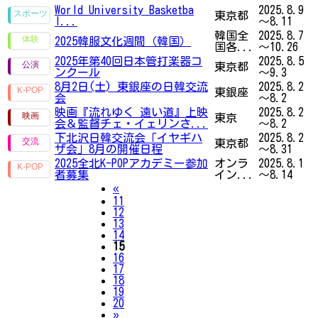
World University Basketba
2025.8.9
東京都
l...
～8.11
韓国全
2025.8.7
2025韓服文化週間（韓国）
国各...
～10.26
2025年第40回日本管打楽器コ
2025.8.5
東京都
ンクール
～9.3
8月2日(土) 東銀座の日韓交流
2025.8.2
東銀座
会
～8.2
映画『流れゆく 遠い道』上映
2025.8.2
東京
会＆監督チェ・イェリンさ...
～8.2
下北沢日韓交流会「イヤギハ
2025.8.2
東京都
ザ会」8月の開催日程
～8.31
2025全北K-POPアカデミー参加
オンラ
2025.8.1
者募集
イン...
～8.14
Previous
«
11
12
13
14
15
16
17
18
19
20
Next
»