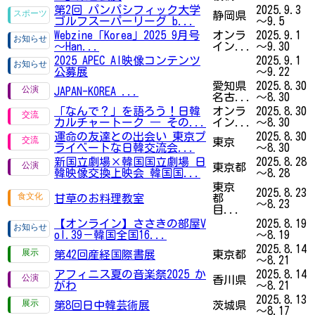
第2回 パンパシフィック大学
2025.9.3
静岡県
ゴルフスーパーリーグ b...
～9.5
Webzine「Korea」2025 9月号
オンラ
2025.9.1
～Han...
イン...
～9.30
2025 APEC AI映像コンテンツ
2025.9.1
公募展
～9.22
愛知県
2025.8.30
JAPAN-KOREA
...
名古...
～8.30
「なんで？」を語ろう！日韓
オンラ
2025.8.30
カルチャートーク ― その...
イン...
～8.30
運命の友達との出会い 東京プ
2025.8.30
東京
ライベートな日韓交流会...
～8.30
新国立劇場×韓国国立劇場 日
2025.8.28
東京都
韓映像交換上映会 韓国国...
～8.28
東京
2025.8.23
甘草のお料理教室
都
～8.23
目...
【オンライン】ささきの部屋V
2025.8.19
ol.39－韓国全国16...
～8.19
2025.8.14
第42回産経国際書展
東京都
～8.21
アフィニス夏の音楽祭2025 か
2025.8.14
香川県
がわ
～8.21
2025.8.13
第8回日中韓芸術展
茨城県
～8.17