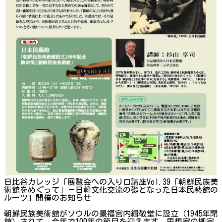
日比谷カレッジ「展覧会への入り口講座Vol.39「朝鮮民族美
術館をめぐって」－日韓文化交流の礎となった日本民藝館の
ルーツ」開催のお知らせ
朝鮮民族美術館がソウルの景福宮内緝敬堂に設立（1945年閉
館）されて、今年で100年の節目を迎えます。思想家の柳宗