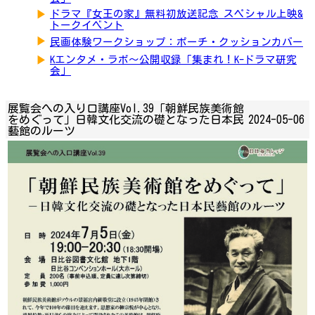
▶
ドラマ『女王の家』無料初放送記念 スペシャル上映&
トークイベント
▶
民画体験ワークショップ：ポーチ・クッションカバー
▶
Kエンタメ・ラボ～公開収録「集まれ！K-ドラマ研究
会」
展覧会への入り口講座Vol.39「朝鮮民族美術館
をめぐって」日韓文化交流の礎となった日本民
2024-05-06
藝館のルーツ