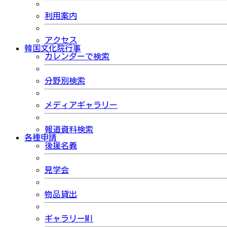
利用案内
アクセス
韓国文化院行事
カレンダーで検索
分野別検索
メディアギャラリー
報道資料検索
各種申請
後援名義
見学会
物品貸出
ギャラリーMI