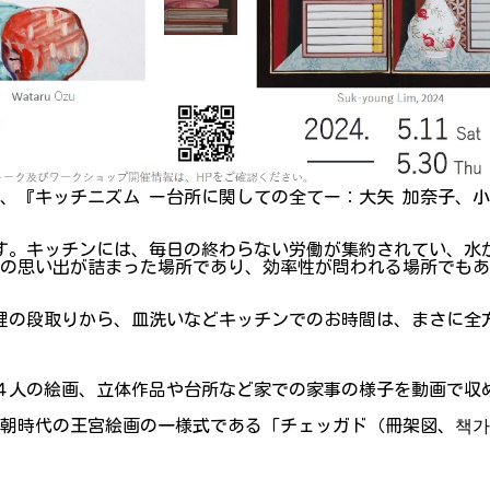
港区) は、『キッチニズム ー台所に関しての全てー：大矢 加奈子、小
です。キッチンには、毎日の終わらない労働が集約されてい、水
族の思い出が詰まった場所であり、効率性が問われる場所でも
理の段取りから、皿洗いなどキッチンでのお時間は、まさに全
４人の絵画、立体作品や台所など家での家事の様子を動画で収
王朝時代の王宮絵画の一様式である「チェッガド（冊架図、책