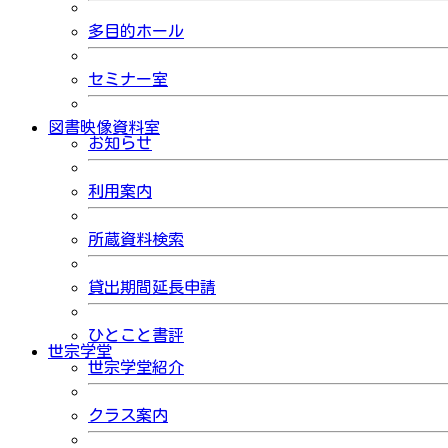
多目的ホール
セミナー室
図書映像資料室
お知らせ
利用案内
所蔵資料検索
貸出期間延長申請
ひとこと書評
世宗学堂
世宗学堂紹介
クラス案内