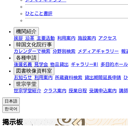
ひとこと書評
機関紹介
挨拶
沿革
主要活動
利用案内
施設案内
アクセス
韓国文化院行事
カレンダーで検索
分野別検索
メディアギャラリー
報
各種申請
後援名義
見学会
物品貸出
ギャラリーMI
多目的ホール
図書映像資料室
お知らせ
利用案内
所蔵資料検索
貸出期間延長申請
ひ
世宗学堂
世宗学堂紹介
クラス案内
授業日程
受講申込案内
講師
日本語
한국어
掲示板