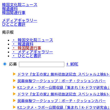
韓国文化院ニュース
報道資料
韓国関連行事
メディアギャラリー
ひとこと書評
掲示板
・ 韓国文化院ニュース
・ 報道資料
・ 韓国関連行事
・ メディアギャラリー
・ ひとこと書評
応募
+ MORE
▶
ドラマ『女王の家』無料初放送記念 スペシャル上映&
▶
民画体験ワークショップ：ポーチ・クッションカバー
▶
Kエンタメ・ラボ～公開収録「集まれ！K-ドラマ研究会
▶
ドラマ『女王の家』無料初放送記念 スペシャル上映&
▶
民画体験ワークショップ：ポーチ・クッションカバー
▶
Kエンタメ・ラボ～公開収録「集まれ！K-ドラマ研究会