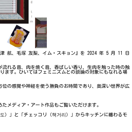
津 航、毛塚 友梨、イム・スキョン』を 2024 年 5 月 11 日
が流れる音、肉を焼く音、香ばしい香り、生肉を触った時の触
あります。ひいてはフェミニズムとの談論の対象にもなれる場
方位の感覚や神経を使う勝負のお時間であり、奥深い世界が広
めたメディア・アート作品もご覧いただけます。
가도）」と「チェッコリ（책거리）」からキッチンに纏わるモ