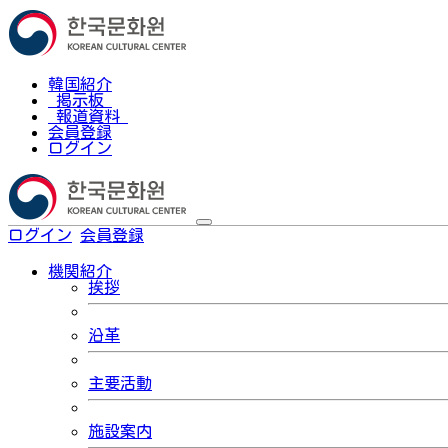
韓国紹介
掲示板
報道資料
会員登録
ログイン
ログイン
会員登録
한국어
機関紹介
挨拶
沿革
主要活動
施設案内