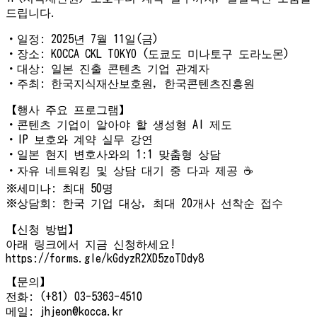
드립니다.
・일정: 2025년 7월 11일(금)
・장소: KOCCA CKL TOKYO (도쿄도 미나토구 도라노몬)
・대상: 일본 진출 콘텐츠 기업 관계자
・주최: 한국지식재산보호원, 한국콘텐츠진흥원
【행사 주요 프로그램】
・콘텐츠 기업이 알아야 할 생성형 AI 제도
・IP 보호와 계약 실무 강연
・일본 현지 변호사와의 1:1 맞춤형 상담
・자유 네트워킹 및 상담 대기 중 다과 제공 ☕
※세미나: 최대 50명
※상담회: 한국 기업 대상, 최대 20개사 선착순 접수
【신청 방법】
아래 링크에서 지금 신청하세요!
https://forms.gle/kGdyzR2XD5zoTDdy8
【문의】
전화: (+81) 03-5363-4510
메일: jhjeon@kocca.kr