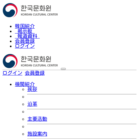
韓国紹介
掲示板
報道資料
会員登録
ログイン
ログイン
会員登録
한국어
機関紹介
挨拶
沿革
主要活動
施設案内