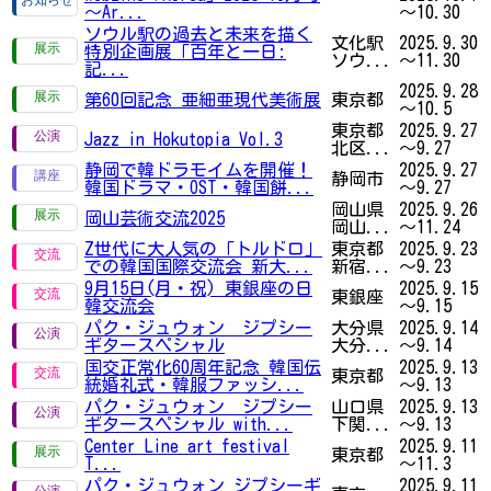
～Ar...
～10.30
ソウル駅の過去と未来を描く
文化駅
2025.9.30
特別企画展「百年と一日:
ソウ...
～11.30
記...
2025.9.28
第60回記念 亜細亜現代美術展
東京都
～10.5
東京都
2025.9.27
Jazz in Hokutopia Vol.3
北区...
～9.27
静岡で韓ドラモイムを開催！
2025.9.27
静岡市
韓国ドラマ・OST・韓国餅...
～9.27
岡山県
2025.9.26
岡山芸術交流2025
岡山...
～11.24
Z世代に大人気の「トルドロ」
東京都
2025.9.23
での韓国国際交流会 新大...
新宿...
～9.23
9月15日(月・祝) 東銀座の日
2025.9.15
東銀座
韓交流会
～9.15
パク・ジュウォン ジプシー
大分県
2025.9.14
ギタースペシャル
大分...
～9.14
国交正常化60周年記念 韓国伝
2025.9.13
東京都
統婚礼式・韓服ファッシ...
～9.13
パク・ジュウォン ジプシー
山口県
2025.9.13
ギタースペシャル with...
下関...
～9.13
Center Line art festival
2025.9.11
東京都
T...
～11.3
パク・ジュウォン ジプシーギ
2025.9.11