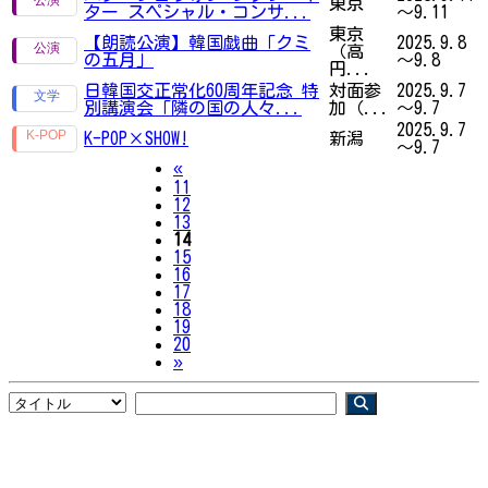
東京
ター スペシャル・コンサ...
～9.11
東京
【朗読公演】韓国戯曲「クミ
2025.9.8
（高
の五月」
～9.8
円...
日韓国交正常化60周年記念 特
対面参
2025.9.7
別講演会「隣の国の人々...
加（...
～9.7
2025.9.7
K-POP×SHOW!
新潟
～9.7
Previous
«
11
12
13
14
15
16
17
18
19
20
Next
»