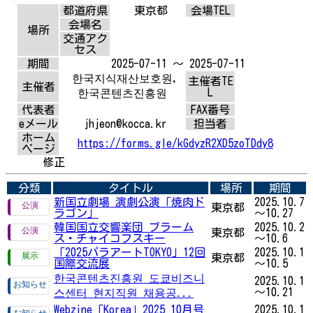
都道府県
東京都
会場TEL
会場名
場所
交通アク
セス
期間
2025-07-11 ～ 2025-07-11
한국지식재산보호원,
主催者TE
主催者
L
한국콘텐츠진흥원
代表者
FAX番号
eメール
jhjeon@kocca.kr
担当者
ホーム
https://forms.gle/kGdyzR2XD5zoTDdy8
ページ
修正
分類
タイトル
場所
期間
新国立劇場 演劇公演「焼肉ド
2025.10.7
東京都
ラゴン」
～10.27
韓国国立交響楽団 ブラーム
2025.10.2
東京都
ス・チャイコフスキー
～10.6
「2025パラアートTOKYO」12回
2025.10.1
東京都
国際交流展
～10.5
한국콘텐츠진흥원 도쿄비즈니
2025.10.1
～10.21
스센터 현지직원 채용공...
Webzine「Korea」2025 10月号
2025.10.1