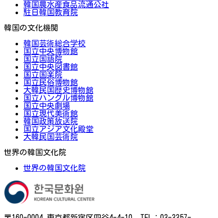
韓国農水産食品流通公社
駐日韓国教育院
韓国の文化機関
韓国芸術総合学校
国立中央博物館
国立国語院
国立中央図書館
国立国楽院
国立民俗博物館
大韓民国歴史博物館
国立ハングル博物館
国立中央劇場
国立現代美術館
韓国政策放送院
国立アジア文化殿堂
大韓民国芸術院
世界の韓国文化院
世界の韓国文化院
〒160-0004 東京都新宿区四谷4-4-10 TEL：03-3357-