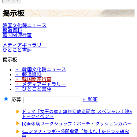
掲示板
韓国文化院ニュース
報道資料
韓国関連行事
メディアギャラリー
ひとこと書評
掲示板
・ 韓国文化院ニュース
・ 報道資料
・ 韓国関連行事
・ メディアギャラリー
・ ひとこと書評
応募
+ MORE
▶
ドラマ『女王の家』無料初放送記念 スペシャル上映&
トークイベント
▶
民画体験ワークショップ：ポーチ・クッションカバー
▶
Kエンタメ・ラボ～公開収録「集まれ！K-ドラマ研究
会」