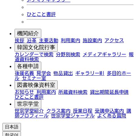
ひとこと書評
機関紹介
挨拶
沿革
主要活動
利用案内
施設案内
アクセス
韓国文化院行事
カレンダーで検索
分野別検索
メディアギャラリー
報
道資料検索
各種申請
後援名義
見学会
物品貸出
ギャラリーMI
多目的ホー
ル
セミナー室
図書映像資料室
お知らせ
利用案内
所蔵資料検索
貸出期間延長申請
ひとこと書評
世宗学堂
世宗学堂紹介
クラス案内
授業日程
受講申込案内
講
師プロフィール
世宗学堂ジャーナル
よくある質問
日本語
한국어