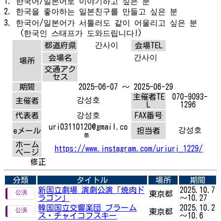
1. 한국어/일본어로 이야기하고 싶은 분
2. 한국을 좋아하는 일본친구를 만들고 싶은 분
3. 한국어/일본어가 서툴러도 같이 어울리고 싶은 분
(한국인 스태프가 도와드립니다!)
간사이
都道府県
会場TEL
간사이
会場名
場所
交通アク
セス
期間
2025-06-07 ～ 2025-06-29
主催者TE
070-9093-
강성호
主催者
L
1296
강성호
代表者
FAX番号
uri03110120@gmail.co
강성호
eメール
担当者
m
ホーム
https://www.instagram.com/uriuri_1229/
ページ
修正
分類
タイトル
場所
期間
新国立劇場 演劇公演「焼肉ド
2025.10.7
東京都
ラゴン」
～10.27
韓国国立交響楽団 ブラーム
2025.10.2
東京都
ス・チャイコフスキー
～10.6