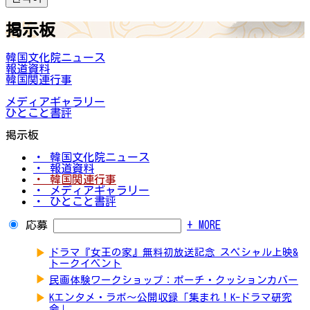
掲示板
韓国文化院ニュース
報道資料
韓国関連行事
メディアギャラリー
ひとこと書評
掲示板
・ 韓国文化院ニュース
・ 報道資料
・ 韓国関連行事
・ メディアギャラリー
・ ひとこと書評
応募
+ MORE
▶
ドラマ『女王の家』無料初放送記念 スペシャル上映&
トークイベント
▶
民画体験ワークショップ：ポーチ・クッションカバー
▶
Kエンタメ・ラボ～公開収録「集まれ！K-ドラマ研究
会」