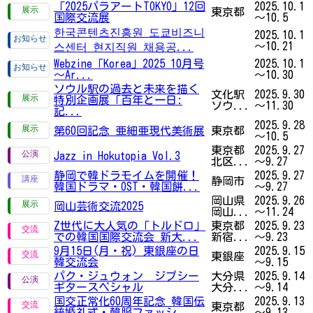
「2025パラアートTOKYO」12回
2025.10.1
東京都
国際交流展
～10.5
한국콘텐츠진흥원 도쿄비즈니
2025.10.1
～10.21
스센터 현지직원 채용공...
Webzine「Korea」2025 10月号
2025.10.1
～Ar...
～10.30
ソウル駅の過去と未来を描く
文化駅
2025.9.30
特別企画展「百年と一日:
ソウ...
～11.30
記...
2025.9.28
第60回記念 亜細亜現代美術展
東京都
～10.5
東京都
2025.9.27
Jazz in Hokutopia Vol.3
北区...
～9.27
静岡で韓ドラモイムを開催！
2025.9.27
静岡市
韓国ドラマ・OST・韓国餅...
～9.27
岡山県
2025.9.26
岡山芸術交流2025
岡山...
～11.24
Z世代に大人気の「トルドロ」
東京都
2025.9.23
での韓国国際交流会 新大...
新宿...
～9.23
9月15日(月・祝) 東銀座の日
2025.9.15
東銀座
韓交流会
～9.15
パク・ジュウォン ジプシー
大分県
2025.9.14
ギタースペシャル
大分...
～9.14
国交正常化60周年記念 韓国伝
2025.9.13
東京都
統婚礼式・韓服ファッシ...
～9.13