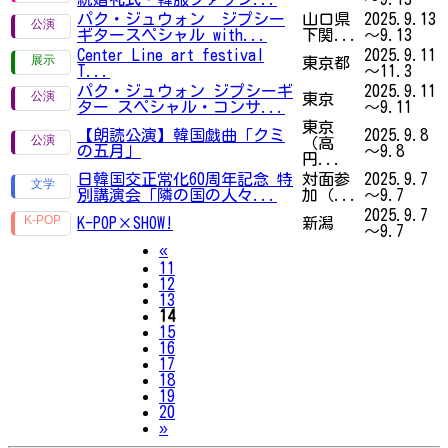
パク・ジュウォン ジプシー
山口県
2025.9.13
ギタースペシャル with...
下関...
～9.13
Center Line art festival
2025.9.11
東京都
T...
～11.3
パク・ジュウォン ジプシーギ
2025.9.11
東京
ター スペシャル・コンサ...
～9.11
東京
【朗読公演】韓国戯曲「クミ
2025.9.8
（高
の五月」
～9.8
円...
日韓国交正常化60周年記念 特
対面参
2025.9.7
別講演会「隣の国の人々...
加（...
～9.7
2025.9.7
K-POP×SHOW!
新潟
～9.7
Previous
«
11
12
13
14
15
16
17
18
19
20
Next
»