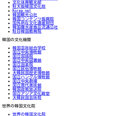
文化体育観光部
駐大阪韓国文化院
Korea.net
韓国観光公社
韓国コンテンツ振興院
国外所在文化遺産財団
韓国農水産食品流通公社
駐日韓国教育院
韓国の文化機関
韓国芸術総合学校
国立中央博物館
国立国語院
国立中央図書館
国立国楽院
国立民俗博物館
大韓民国歴史博物館
国立ハングル博物館
国立中央劇場
国立現代美術館
韓国政策放送院
国立アジア文化殿堂
大韓民国芸術院
世界の韓国文化院
世界の韓国文化院