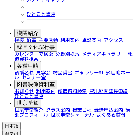
ひとこと書評
機関紹介
挨拶
沿革
主要活動
利用案内
施設案内
アクセス
韓国文化院行事
カレンダーで検索
分野別検索
メディアギャラリー
報
道資料検索
各種申請
後援名義
見学会
物品貸出
ギャラリーMI
多目的ホー
ル
セミナー室
図書映像資料室
お知らせ
利用案内
所蔵資料検索
貸出期間延長申請
ひとこと書評
世宗学堂
世宗学堂紹介
クラス案内
授業日程
受講申込案内
講
師プロフィール
世宗学堂ジャーナル
よくある質問
日本語
한국어