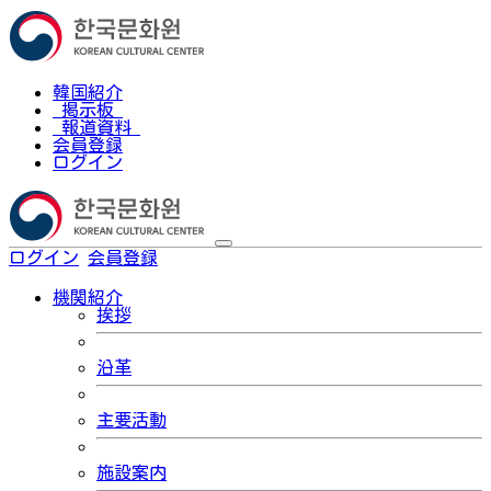
韓国紹介
掲示板
報道資料
会員登録
ログイン
ログイン
会員登録
한국어
機関紹介
挨拶
沿革
主要活動
施設案内