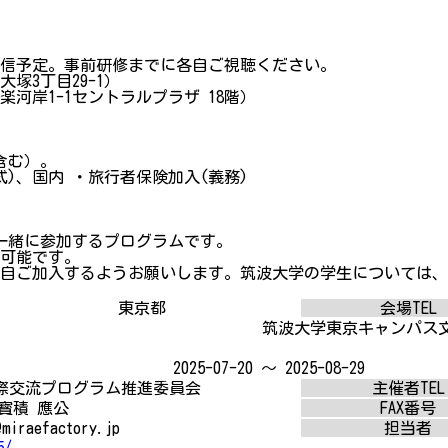
配信予定。事前研修までに各自ご視聴ください。
塚3丁目29-1）
河岸1-1セントラルプラザ 18階）
含む）。
)、国内 ・旅行者保険加入(義務)
が一緒に参加するプログラムです。
請可能です。
各自ご加入するようお願いします。筑波大学の学生については
東京都
会場TEL
筑波大学東京キャンパス
2025-07-20 ～ 2025-08-29
際交流プログラム推進委員会
主催者TEL
寳積 應公
FAX番号
miraefactory.jp
担当者
5/