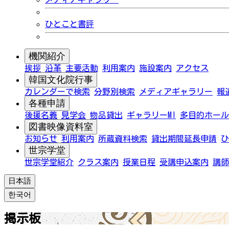
ひとこと書評
機関紹介
挨拶
沿革
主要活動
利用案内
施設案内
アクセス
韓国文化院行事
カレンダーで検索
分野別検索
メディアギャラリー
報
各種申請
後援名義
見学会
物品貸出
ギャラリーMI
多目的ホール
図書映像資料室
お知らせ
利用案内
所蔵資料検索
貸出期間延長申請
ひ
世宗学堂
世宗学堂紹介
クラス案内
授業日程
受講申込案内
講師
日本語
한국어
掲示板