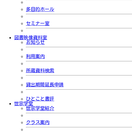
多目的ホール
セミナー室
図書映像資料室
お知らせ
利用案内
所蔵資料検索
貸出期間延長申請
ひとこと書評
世宗学堂
世宗学堂紹介
クラス案内