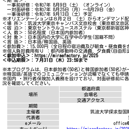
＜期 間＞：
ー事前研修：令和7年 8月9日（土）（オンライン）
ー対面研修：令和7年 8月25日（月）～8月29日（金）
ー事後研修：令和7年 9月13日（土）予定
※オリエンテーションは８月２日 （土）からオンデマンド
＜場 所＞：筑波大学東京キャンパス文京校舎（東京都文京区大
＜宿 泊＞：東京セントラルユースホステル（東京都新宿区神楽
＜人 数＞：50名程度（日本国内参加者）
＜対 象＞：日本国内の大学に在学中の学生(国籍不問)
＜言 語＞：日本語/韓国語、英語
＜参加費＞：15,000円（全日程の宿泊費及び朝食・昼食費を
※個人負担費用有り ：都内移動時の交通費、夕食費(自由形式
＜参加申込＞：https://miraefactory.jp/2025
＜申込期限＞：７月31日（木）23:59まで
※本プログラムは、日本参加者(50名)と韓国参加者(50名)
※韓国語/英語でのコミュニケーションが流暢でなくても申
※国内 ・旅行者保険加入義務を設けており、対面研修前に
況を確認してください。
都道府県
場所
会場名
交通アクセス
期間
主催者
筑波大学探求型国
代表者
eメール
office@
ホームページ
https://miraefactory.jp/202