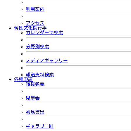
利用案内
アクセス
韓国文化院行事
カレンダーで検索
分野別検索
メディアギャラリー
報道資料検索
各種申請
後援名義
見学会
物品貸出
ギャラリーMI