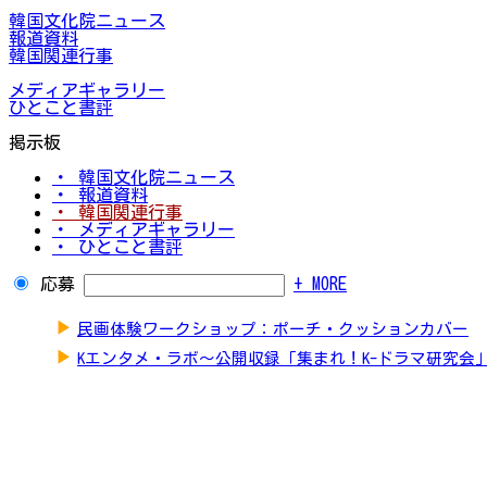
韓国文化院ニュース
報道資料
韓国関連行事
メディアギャラリー
ひとこと書評
掲示板
・ 韓国文化院ニュース
・ 報道資料
・ 韓国関連行事
・ メディアギャラリー
・ ひとこと書評
応募
+ MORE
▶
民画体験ワークショップ：ポーチ・クッションカバー
▶
Kエンタメ・ラボ～公開収録「集まれ！K-ドラマ研究会