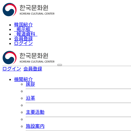
韓国紹介
掲示板
報道資料
会員登録
ログイン
ログイン
会員登録
한국어
機関紹介
挨拶
沿革
主要活動
施設案内