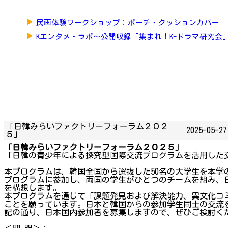
▶
民画体験ワークショップ：ポーチ・クッションカバー
▶
Kエンタメ・ラボ～公開収録「集まれ！K-ドラマ研究会
「日韓みらいファクトリーフォーラム２０２
2025-05-27
５」
「日韓みらいファクトリーフォーラム２０２５」
「日韓の青少年による探究型国際交流プログラムを活用した
本プログラムは、韓国全国から選抜した50名の大学生を本学
プログラムに参加し、両国の学生がひとつのチームを組み、
を構想します。
本プログラムを通じて「課題発見および解決能力、異文化コ
ことを願っています。日本と韓国からの参加学生同士の交流
記の通り、日本国内参加者を募集しますので、ぜひご検討く